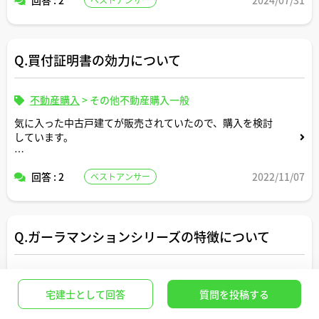
Q.買付証明書の効力について
不動産購入
>
その他不動産購入一般
気に入った中古戸建てが販売されていたので、購入を検討
しています。
先日住宅ローンの仮審査が通ったので、買付証明書を不動
回答 : 2
2022/11/07
ベストアンサー
産会社に提出しました。
買付証明書があれば、別の人に買われることはなくなるの
でしょうか？
Q.ガーラマンションシリーズの特徴について
不動産購入
>
物件選び・物件比較・市況
宅建士として回答
質問を投稿する
TVCMで耳にする機会のあるガーラマンションシリーズの
特徴が知りたいです。よろしくお願いします。