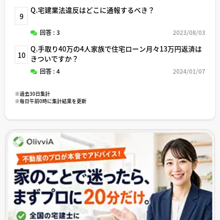
Q.宅建業法違反はどこに通報するべき？
9
回答 : 3
2023/08/03
Q.手取り40万の4人家族で住宅ローン月々13万円返済は
10
きついですか？
回答 : 4
2024/01/07
※過去30日集計
※毎日午前0時に集計結果を更新