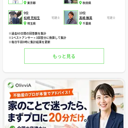
東京都
秋田県
9位
10位
松崎 充知生
宅建士
髙嶋 雅英
宅建士
埼玉県
千葉県
※過去60日間の回答数を集計
※1ベストアンサー = 3回答分に換算して集計
※毎日午前0時に集計結果を更新
もっと見る