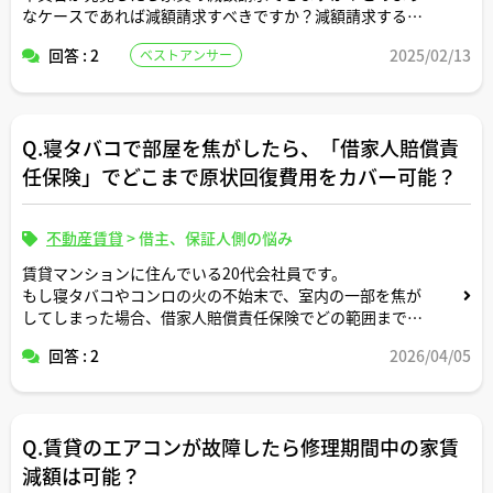
なケースであれば減額請求すべきですか？減額請求する場
合の方法についても併せて教えてください。
回答 : 2
2025/02/13
ベストアンサー
Q.寝タバコで部屋を焦がしたら、「借家人賠償責
任保険」でどこまで原状回復費用をカバー可能？
不動産賃貸
>
借主、保証人側の悩み
賃貸マンションに住んでいる20代会社員です。
もし寝タバコやコンロの火の不始末で、室内の一部を焦が
してしまった場合、借家人賠償責任保険でどの範囲まで原
状回復費用を負担してもらえるのでしょうか。
回答 : 2
2026/04/05
宅建士さんが実際に見てこられた火災事故や、オーナーさ
んとの負担割合の決まり方など、現場の感覚を教えていた
だきたいです。
Q.賃貸のエアコンが故障したら修理期間中の家賃
減額は可能？