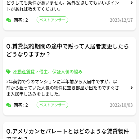
どうしても条件があいません。案外妥協してもいいポイン
トがあれば教えてください。
回答 : 2
2023/12/17
ベストアンサー
Q.賃貸契約期間の途中で黙って入居者変更したら
どうなりますか？
不動産賃貸
>
借主、保証人側の悩み
2年契約で今のマンションに半年前から入居中ですが、以
前から狙っていた人気の物件に空き部屋が出たのですぐさ
ま入居申し込みをしました。
回答 : 2
2022/10/03
ベストアンサー
私が引っ越しした後も解約しなければまだ1年半弱この部
屋を使えるので今度タイミングよく上京してくる妹に部屋
の鍵を譲ろうと思います。管理会社に正直に連絡して契約
違反とか言われたりしたら嫌なので黙ってするつもりです
Q.アメリカンセパレートとはどのような賃貸物件
が、何か問題ありそうですか。
ですか？