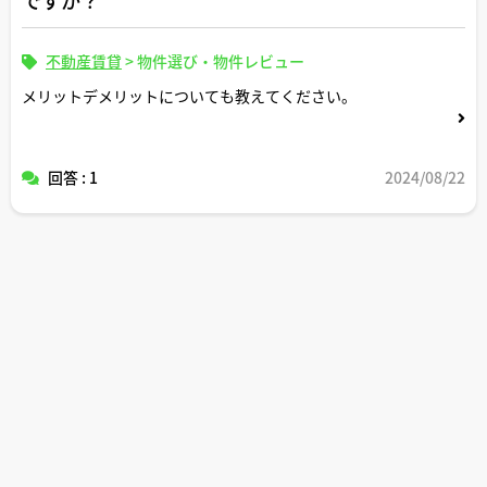
このまま毎月の賃料や光熱費が私の口座から引き落とされ
ていれば誰かに迷惑をかけるわけでもないですし別にいい
かなって思ってます。入居者同士の匿名性は高めのマンシ
不動産賃貸
>
物件選び・物件レビュー
ョンなので入居者が妹になっても誰にもバレない自信あり
メリットデメリットについても教えてください。
ます^^
回答 : 1
2024/08/22