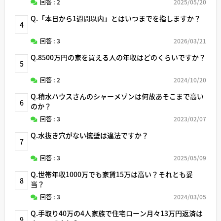
回答 : 2
2025/05/20
Q.「本日から1週間以内」とはいつまでを指しますか？
4
回答 : 3
2026/03/21
Q.8500万円の家を買える人の年収はどのくらいですか？
5
回答 : 2
2024/10/20
Q.積水ハウスさんのシャーメゾンは何故あそこまで高い
6
のか？
回答 : 3
2023/02/07
Q.水抜き穴がない擁壁は違法ですか？
7
回答 : 3
2025/05/09
Q.世帯年収1000万でも家賃15万は高い？それとも妥
8
当？
回答 : 3
2024/03/05
Q.手取り40万の4人家族で住宅ローン月々13万円返済は
9