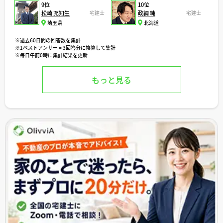
9位
10位
松崎 充知生
宅建士
政綱 純
宅建士
埼玉県
北海道
※過去60日間の回答数を集計
※1ベストアンサー = 3回答分に換算して集計
※毎日午前0時に集計結果を更新
もっと見る