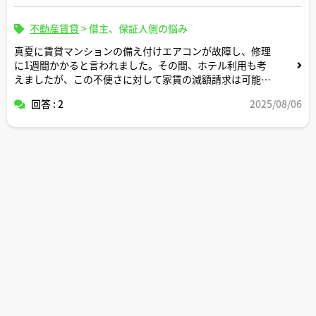
不動産賃貸
>
借主、保証人側の悩み
真夏に賃貸マンションの備え付けエアコンが故障し、修理
に1週間かかると言われました。その間、ホテル利用も考
えましたが、この不便さに対して家賃の減額請求は可能で
しょうか。
回答 : 2
2025/08/06
どのようなケースで、どの程度の減額が認められるのか、
また実際に請求する場合の具体的な手続きの流れや交渉の
コツを教えてください。