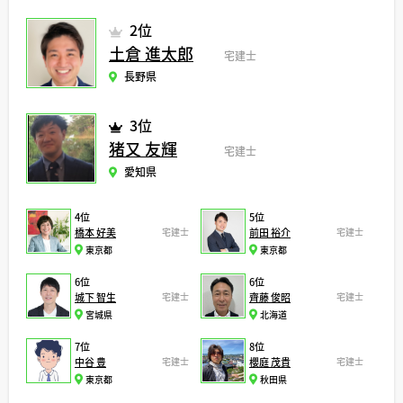
2位
土倉 進太郎
宅建士
長野県
3位
猪又 友輝
宅建士
愛知県
4位
5位
橋本 好美
宅建士
前田 裕介
宅建士
東京都
東京都
6位
6位
城下 智生
宅建士
齊藤 俊昭
宅建士
宮城県
北海道
7位
8位
中谷 豊
宅建士
櫻庭 茂貴
宅建士
東京都
秋田県