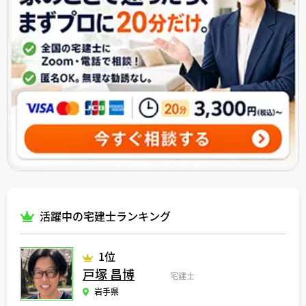
活躍中の宅建士ランキング
1位
戸塚 昌博
宅建士
岩手県