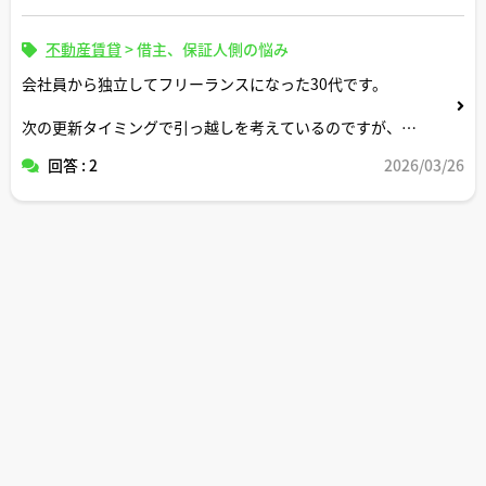
不動産賃貸
>
借主、保証人側の悩み
会社員から独立してフリーランスになった30代です。
次の更新タイミングで引っ越しを考えているのですが、事
業所得メインだとオーナー審査で不利になると聞いて心配
回答 : 2
2026/03/26
しています。宅建士さんのご経験上、フリーランス・個人
事業主の方の審査でオーナーが気にされるポイントや、審
査を通しやすくするコツがあれば教えてください。