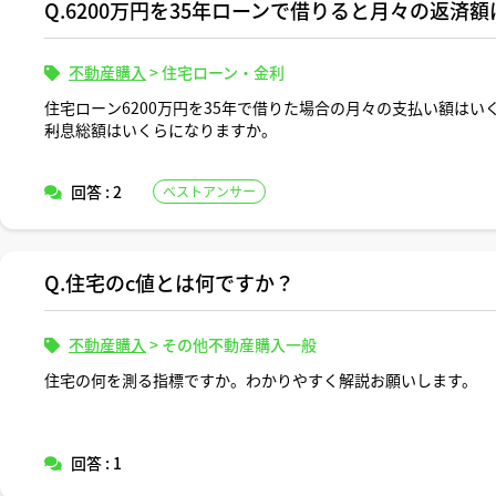
Q.6200万円を35年ローンで借りると月々の返済
不動産購入
>
住宅ローン・金利
住宅ローン6200万円を35年で借りた場合の月々の支払い額はい
利息総額はいくらになりますか。
返済条件や金利条件等は適当な形で設定していただいて構いませ
回答 : 2
ベストアンサー
できれば固定変動それぞれについて返済シミュレーションを記載
よろしくお願いします。
Q.住宅のc値とは何ですか？
不動産購入
>
その他不動産購入一般
住宅の何を測る指標ですか。わかりやすく解説お願いします。
回答 : 1