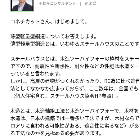
不動産コンサルタント
|
新潟県
コネチカットさん、はじめまして。
薄型軽量型鋼造についてお答えします。
薄型軽量型鋼造とは、いわゆるスチールハウスのことです
スチールハウスとは、木造ツーバイフォーの枠材をスチー
ですので、耐震性や断熱性、耐火性などの性能は木造ツ
っていると言われます。
しかし、高層の建物がつくれなかったり、RC造に比べ遮
法としてなかなか広まっておらず、ここ数年は、全国でも年
（個人住宅含む、スチールハウス協会HP参照）。
木造とは、木造軸組工法と木造ツーバイフォーで、木材を
木造は、日本の建築では一番多い工法ですが、木材なら
ロアリに食われる可能性がある、遮音性に劣るなど）があ
る工法なのかを見極める必要があります。