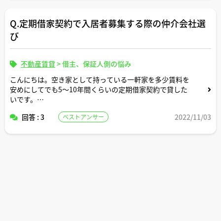
嫌がらせでものすごく高い金額をふっかけられることはあ
Q.定期借家契約で入居者募集する際の仲介会社選
りますか？
び
不動産賃貸
>
借主、保証人側の悩み
こんにちは。空き家として持っている一軒家を多少賃料を
安めにしてでも5〜10年間くらいの定期借家契約で貸した
いです。
回答 : 3
2022/11/03
ベストアンサー
定期借家での募集だと仲介会社から客付けを敬遠されがち
ですか？
仲介会社の中には定期借家物件の客付けを得意としている
会社もいらっしゃいますか？