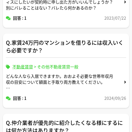
ィスにしたいが契約時に申し出た方がいいんでしょうか？
別にバレることはない？バレたら何かあるのか？
回答 : 1
2023/07/22
Q.家賃24万円のマンションを借りるには収入いく
ら必要ですか？
不動産賃貸
>
その他不動産賃貸一般
どんな人なら入居できますか。おおよそ必要な世帯年収月
収の目安について額面と手取り両方教えてください。
家族構成が何人かによって目安も変わると思いますので適
回答 : 1
2024/09/26
当な形で条件設定してシミュレーション頂けますと幸いで
す。
Q.仲介業者が優先的に紹介したくなる様にするに
は何か方法はありますか？