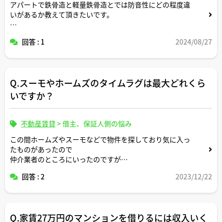
アパートで鉄骨造と軽量鉄骨造とでは防音性にどの程度違
いがあるか教えて頂きたいです。
よろしくお願いします。
回答 : 1
2024/08/27
Q.スーモやホームズのタイムラグは最大どれくら
いですか？
不動産賃貸
>
借主、保証人側の悩み
この間ホームズやスーモなどで物件を探しており気に入っ
たものがあったので
仲介業者のところにいったのですが
もういっぱいと言われもう一度アプリでみたらまだ掲載さ
回答 : 2
2023/12/22
れておりラグはあると言われたのですがそのラグって最大
どれくらいあるんでしょうか？どの辺からおとり広告にな
るのですか？
Q.家賃27万円のマンションを借りるには収入いく