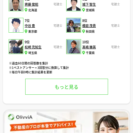
齊藤 俊昭
宅建士
城下 智生
宅建士
北海道
宮城県
7位
8位
中谷 豊
宅建士
櫻庭 茂貴
宅建士
東京都
秋田県
9位
10位
松崎 充知生
宅建士
髙嶋 雅英
宅建士
埼玉県
千葉県
※過去60日間の回答数を集計
※1ベストアンサー = 3回答分に換算して集計
※毎日午前0時に集計結果を更新
もっと見る