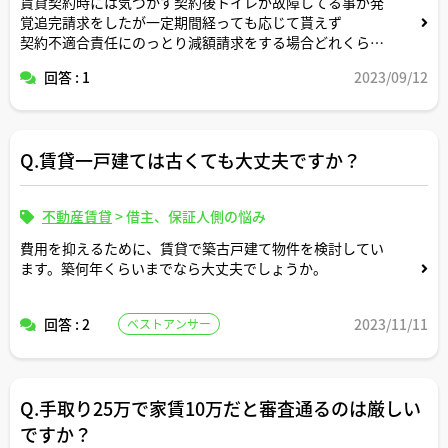
賃貸契約時には気づかず契約後トイレが故障してる事が発
覚追完請求をしたが一定期間経っても応じて貰えず
契約不適合責任にのっとり減額請求をする場合どれくらい
減額されるのでじょうか？
回答 : 1
2023/09/12
Q.賃貸一戸建ては古くても大丈夫ですか？
不動産賃貸
>
借主、保証人側の悩み
費用を抑えるために、賃貸で築古戸建て物件を検討してい
ます。築何年くらいまでなら大丈夫でしょうか。
回答 : 2
2023/11/11
ベストアンサー
Q.手取り25万で家賃10万だと審査通るのは厳しい
ですか？