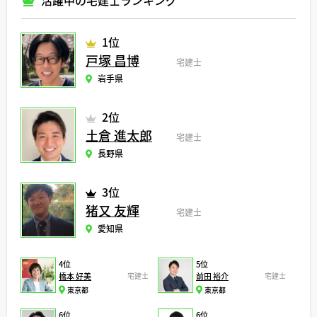
活躍中の宅建士ランキング
1位
戸塚 昌博
宅建士
岩手県
2位
土倉 進太郎
宅建士
長野県
3位
猪又 友輝
宅建士
愛知県
4位
5位
橋本 好美
宅建士
前田 裕介
宅建士
東京都
東京都
6位
6位