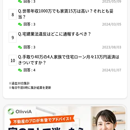
回答 : 3
2025/05/09
Q.世帯年収1000万でも家賃15万は高い？それとも妥
8
当？
回答 : 3
2024/03/05
Q.宅建業法違反はどこに通報するべき？
9
回答 : 3
2023/08/03
Q.手取り40万の4人家族で住宅ローン月々13万円返済は
10
きついですか？
回答 : 4
2024/01/07
※過去30日集計
※毎日午前0時に集計結果を更新