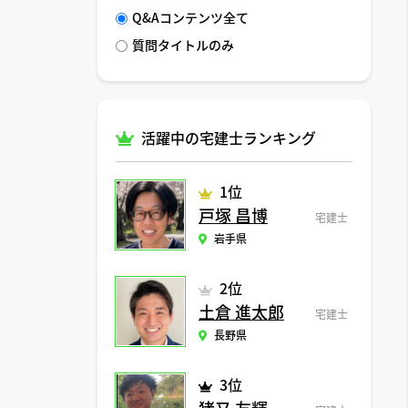
Q&Aコンテンツ全て
質問タイトルのみ
活躍中の宅建士ランキング
1位
戸塚 昌博
宅建士
岩手県
2位
土倉 進太郎
宅建士
長野県
3位