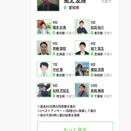
猪又 友輝
宅建士
愛知県
4位
5位
橋本 好美
前田 裕介
東京都
宅建士
東京都
宅建士
6位
6位
齊藤 俊昭
城下 智生
北海道
宅建士
宮城県
宅建士
7位
8位
中谷 豊
櫻庭 茂貴
東京都
宅建士
秋田県
宅建士
9位
10位
松崎 充知生
髙嶋 雅英
埼玉県
宅建士
千葉県
宅建士
※過去60日間の回答数を集計
※1ベストアンサー = 3回答分に換算して集計
※毎日午前0時に集計結果を更新
もっと見る