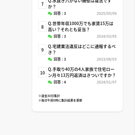
Q.水抜き穴がない擁壁は違法です
7
か？
回答 : 3
2025/05/09
Q.世帯年収1000万でも家賃15万は
8
高い？それとも妥当？
回答 : 3
2024/03/05
Q.宅建業法違反はどこに通報するべ
9
き？
回答 : 3
2023/08/03
Q.手取り40万の4人家族で住宅ロー
10
ン月々13万円返済はきついですか？
回答 : 4
2024/01/07
※過去30日集計
※毎日午前0時に集計結果を更新