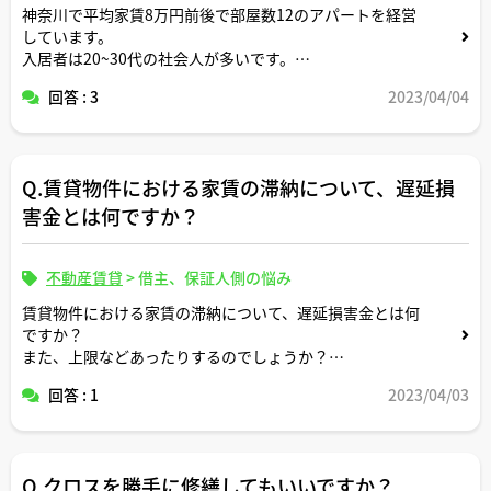
神奈川で平均家賃8万円前後で部屋数12のアパートを経営
しています。
入居者は20~30代の社会人が多いです。
回答 : 3
2023/04/04
現在空室率30％のこの物件の入居率アップのために、
クレジットカードで家賃支払い可にすることを検討してい
ます。
Q.賃貸物件における家賃の滞納について、遅延損
最近の若い社会人の人だとクレジット払いのニーズはどの
程度あるのでしょうか。
害金とは何ですか？
賃貸客付け業務を熟知していらっしゃる宅建士さん目線で
のアドバイスを頂けましたら幸いです。
不動産賃貸
>
借主、保証人側の悩み
賃貸物件における家賃の滞納について、遅延損害金とは何
ですか？
また、上限などあったりするのでしょうか？
合わせて教えていただけると幸いです。
回答 : 1
2023/04/03
Q.クロスを勝手に修繕してもいいですか？