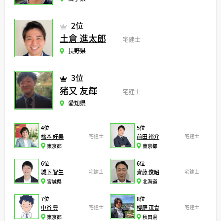
2位
土倉 進太郎
宅建士
長野県
3位
猪又 友輝
宅建士
愛知県
4位
5位
橋本 好美
宅建士
前田 裕介
宅建士
東京都
東京都
6位
6位
城下 智生
宅建士
齊藤 俊昭
宅建士
宮城県
北海道
7位
8位
中谷 豊
宅建士
櫻庭 茂貴
宅建士
東京都
秋田県