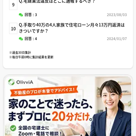
Q.宅建業法違反はどこに通報するべき？
9
回答 : 3
2023/08/03
Q.手取り40万の4人家族で住宅ローン月々13万円返済は
10
きついですか？
回答 : 4
2024/01/07
※過去30日集計
※毎日午前0時に集計結果を更新