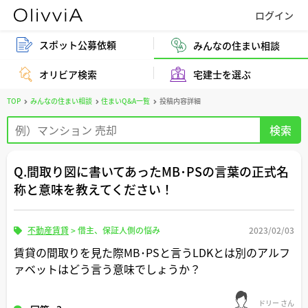
スポット公募依頼
みんなの住まい相談
オリビア検索
宅建士を選ぶ
TOP
みんなの住まい相談
住まいQ&A一覧
投稿内容詳細
Q.間取り図に書いてあったMB･PSの言葉の正式名
称と意味を教えてください！
不動産賃貸
>
借主、保証人側の悩み
2023/02/03
賃貸の間取りを見た際MB･PSと言うLDKとは別のアルフ
ァベットはどう言う意味でしょうか？
ドリー さん