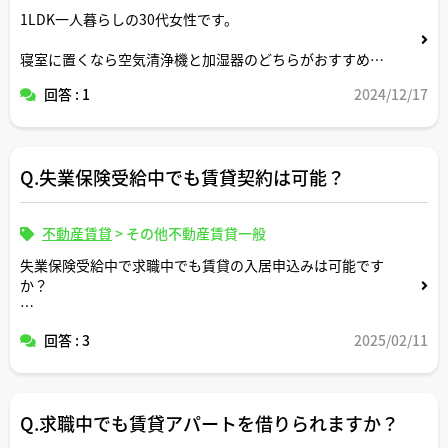
1LDK一人暮らしの30代女性です。
寝室に置くなら空気清浄機と加湿器のどちらがおすすめで
すか？両方置くのはありですか？
回答 : 1
2024/12/17
目的としては睡眠の質向上が主な目的です。アドバイスよ
ろしくお願いします。
Q.失業保険受給中でも賃貸契約は可能？
不動産賃貸
>
その他不動産賃貸一般
失業保険受給中で求職中でも賃貸の入居申込みは可能です
か？
仲介業者さんに正直に状況を説明すれば力になってもらえ
回答 : 3
2025/02/11
ますか？
Q.求職中でも賃貸アパートを借りられますか？