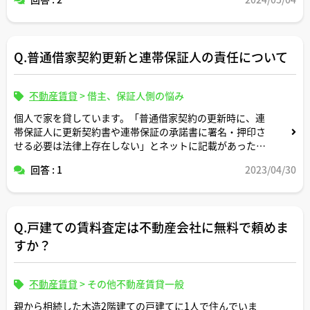
Q.普通借家契約更新と連帯保証人の責任について
不動産賃貸
>
借主、保証人側の悩み
個人で家を貸しています。「普通借家契約の更新時に、連
帯保証人に更新契約書や連帯保証の承諾書に署名・押印さ
せる必要は法律上存在しない」とネットに記載があったの
ですが、これは正しいですか？連帯保証人は更新契約書に
回答 : 1
2023/04/30
署名・押印しなくても更新後も責任を負い続けるというこ
とでしょうか？
Q.戸建ての賃料査定は不動産会社に無料で頼めま
すか？
不動産賃貸
>
その他不動産賃貸一般
親から相続した木造2階建ての戸建てに1人で住んでいま