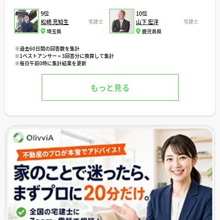
9位
10位
松崎 充知生
宅建士
山下 宏洋
宅建士
埼玉県
鹿児島県
※過去60日間の回答数を集計
※1ベストアンサー = 3回答分に換算して集計
※毎日午前0時に集計結果を更新
もっと見る