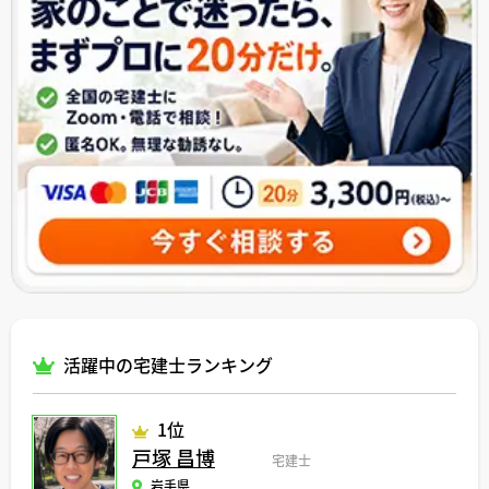
活躍中の宅建士ランキング
1位
戸塚 昌博
宅建士
岩手県