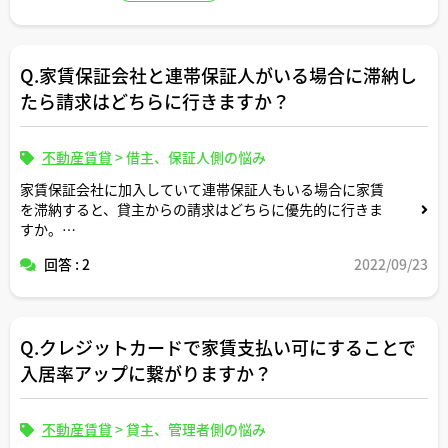
このような事情を踏まえてであれば、立退料なしでも入居
者への賃貸借契約の解約申入れは認められるでしょうか。
Q.家賃保証会社と連帯保証人がいる場合に滞納し
ご回答よろしくお願いいたします。
たら請求はどちらに行きますか？
不動産賃貸
>
借主、保証人側の悩み
家賃保証会社に加入していて連帯保証人もいる場合に家賃
を滞納すると、貸主からの請求はどちらに優先的に行きま
すか。
回答 : 2
2022/09/23
仮に両方に請求が同時に行ったとしたら、どちらが先に代
位弁済するかは法律で決まっていますか。
Q.クレジットカードで家賃支払い可にすることで
入居率アップに繋がりますか？
不動産賃貸
>
貸主、管理者側の悩み