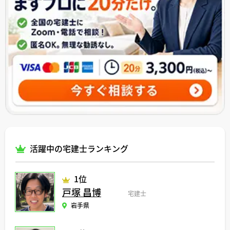
活躍中の宅建士ランキング
1位
戸塚 昌博
宅建士
岩手県