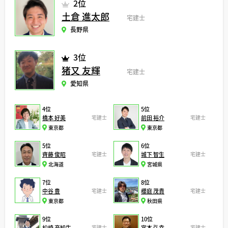
2位
土倉 進太郎
宅建士
長野県
3位
猪又 友輝
宅建士
愛知県
4位
5位
橋本 好美
宅建士
前田 裕介
宅建士
東京都
東京都
5位
6位
齊藤 俊昭
宅建士
城下 智生
宅建士
北海道
宮城県
7位
8位
中谷 豊
宅建士
櫻庭 茂貴
宅建士
東京都
秋田県
9位
10位
松崎 充知生
宅建士
宮本 弘幸
宅建士