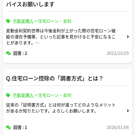
バイスお願いします
不動産購入
>
住宅ローン・金利
変動金利契約世帯は今後金利が上がった際の住宅ローン破
綻の潜在予備軍、といった記事を見かけると不安になるこ
とがあります。
https://news.yahoo.co.jp/articles/ef4c69d4d8281241d3
回答 : 2
2022/10/25
62a5ff7d576f9676b80848
今まで借り換えについてあまり考えてきませんでしたが、
利上げされていない今のうちに固定に借り換えられるので
Q.住宅ローン控除の「調書方式」とは？
あれば借り換えておいた方がリスクヘッジになっていいか
もと家内と話し始めています。
不動産購入
>
住宅ローン・金利
そのような動機での借り換えをする人は最近増えています
か？借り換えにあたり何かアドバイスをいただければと思
従来の「証明書方式」とは何が違ってどのようなメリット
います。よろしくお願いします。
があるか知りたいです。よろしくお願いします。
回答 : 1
2026/01/06