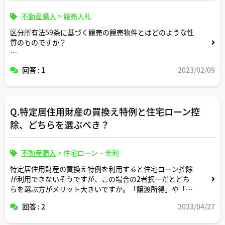
不動産購入
>
競売入札
区分所有法59条に基づく競売の競売物件とはどのような性
質のものですか？
住宅ローンの滞納による競売物件と何か違ったりします
回答 : 1
2023/02/09
か？
３点セット上でどこの項目の記載を見れば区分所有法59条
に基づく競売かどうかが分かりますか？
Q.特定居住用財産の買換え特例と住宅ローン控
除、どちらを選ぶべき？
不動産購入
>
住宅ローン・金利
特定居住用財産の買換え特例を利用すると住宅ローン控除
が利用できないそうですが、この場合の2者択一だとどち
らを選ぶ方がメリット大きいですか。「譲渡所得」や「ロ
ーンの借入金残高」次第で結論が変わってきそうな気がす
回答 : 2
2023/04/27
るので、①特定居住用財産の買換え特例を利用する方がメ
リットが大きい場合②住宅ローン控除を利用する方がメリ