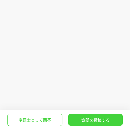
ットが大きい場合それぞれについて事例を上げてご解説願
えますでしょうか。どうぞよろしくお願いいたします。
宅建士として回答
質問を投稿する