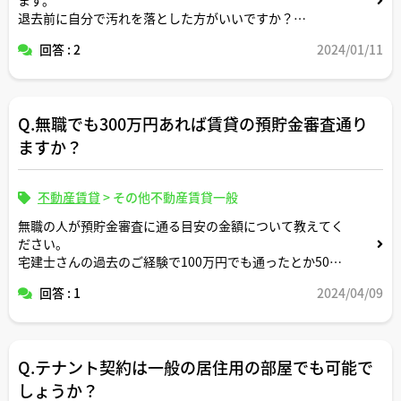
退去前に自分で汚れを落とした方がいいですか？
回答 : 2
2024/01/11
ネットで検索すると、ウタマロクリーナーやフローリング
マジックリンや激落ちくんが汚れ落としに効果的なようで
すが、不動産屋さん的におすすめの落とし方とやってはい
けない落とし方があれば教えてください。
Q.無職でも300万円あれば賃貸の預貯金審査通り
ますか？
不動産賃貸
>
その他不動産賃貸一般
無職の人が預貯金審査に通る目安の金額について教えてく
ださい。
宅建士さんの過去のご経験で100万円でも通ったとか500
万円でも通らなかったといったお客様事例があれば伺いた
回答 : 1
2024/04/09
いです。
Q.テナント契約は一般の居住用の部屋でも可能で
しょうか？