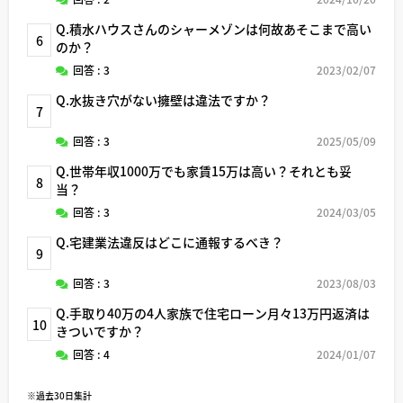
Q.積水ハウスさんのシャーメゾンは何故あそこまで高い
6
のか？
回答 : 3
2023/02/07
Q.水抜き穴がない擁壁は違法ですか？
7
回答 : 3
2025/05/09
Q.世帯年収1000万でも家賃15万は高い？それとも妥
8
当？
回答 : 3
2024/03/05
Q.宅建業法違反はどこに通報するべき？
9
回答 : 3
2023/08/03
Q.手取り40万の4人家族で住宅ローン月々13万円返済は
10
きついですか？
回答 : 4
2024/01/07
※過去30日集計