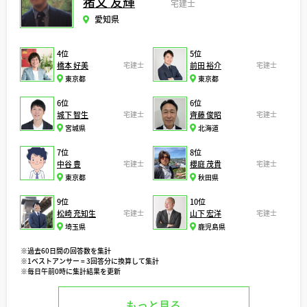
猪又 友輝
宅建士
愛知県
4位
5位
橋本 好美
宅建士
前田 裕介
宅建士
東京都
東京都
6位
6位
城下 智生
宅建士
齊藤 俊昭
宅建士
宮城県
北海道
7位
8位
中谷 豊
宅建士
櫻庭 茂貴
宅建士
東京都
秋田県
9位
10位
松崎 充知生
宅建士
山下 宏洋
宅建士
埼玉県
鹿児島県
※過去60日間の回答数を集計
※1ベストアンサー = 3回答分に換算して集計
※毎日午前0時に集計結果を更新
もっと見る