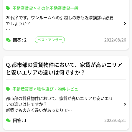
不動産賃貸
>
その他不動産賃貸一般
20代♀です。ワンルームへの引越しの際も近隣挨拶は必要
でしょうか？
若干コミュ障気味なのでしなくてもよいならしないつもり
回答 : 2
2022/08/26
ベストアンサー
ですが、必要であればしようと思います。
した方がよい場合、どこまでするべきかについても教えて
ください。
Q.都市部の賃貸物件において、家賃が高いエリア
と安いエリアの違いは何ですか？
不動産賃貸
>
物件選び・物件レビュー
都市部の賃貸物件において、家賃が高いエリアと安いエリ
アの違いは何ですか？
新築でも大きく違いがあったりで
1番左右される条件はなんですか？
回答 : 1
2023/03/31