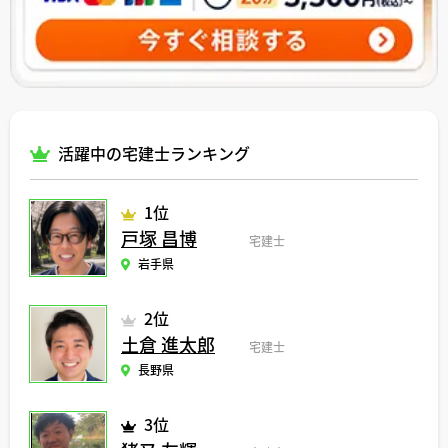
活躍中の宅建士ランキング
1位
戸塚 昌博
宅建士
岩手県
2位
土倉 進太郎
宅建士
長野県
3位