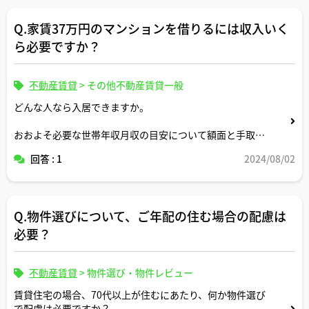
Q.家賃37万円のマンションを借りるには収入いく
ら必要ですか？
不動産賃貸
>
その他不動産賃貸一般
どんな人なら入居できますか。
おおよそ必要な世帯年収月収の目安について額面と手取り
両方教えてください。
回答 : 1
2024/08/02
家族構成が何人かによって目安も変わると思いますので適
当な形で条件設定してシミュレーション頂けますと幸いで
す。
Q.物件選びについて、ご年配の住む場合の配慮は
必要？
不動産賃貸
>
物件選び・物件レビュー
賃貸住宅の場合、70代以上が住むにあたり、何か物件選び
で配慮は必要ですか？