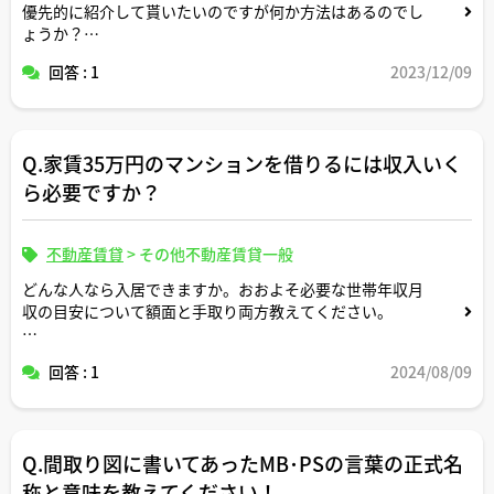
優先的に紹介して貰いたいのですが何か方法はあるのでし
ょうか？
優先的にして貰うのに金銭を伴ってもいいのでしょうか？
回答 : 1
2023/12/09
Q.家賃35万円のマンションを借りるには収入いく
ら必要ですか？
不動産賃貸
>
その他不動産賃貸一般
どんな人なら入居できますか。おおよそ必要な世帯年収月
収の目安について額面と手取り両方教えてください。
家族構成が何人かによって目安も変わると思いますので適
回答 : 1
2024/08/09
当な形で条件設定してシミュレーション頂けますと幸いで
す。
Q.間取り図に書いてあったMB･PSの言葉の正式名
称と意味を教えてください！