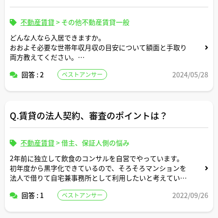
不動産賃貸
>
その他不動産賃貸一般
どんな人なら入居できますか。
おおよそ必要な世帯年収月収の目安について額面と手取り
両方教えてください。
回答 : 2
2024/05/28
ベストアンサー
家族構成が何人かによって目安も変わると思いますので適
当な形で条件設定してシミュレーション頂けますと幸いで
す。
Q.賃貸の法人契約、審査のポイントは？
不動産賃貸
>
借主、保証人側の悩み
2年前に独立して飲食のコンサルを自営でやっています。
初年度から黒字化できているので、そろそろマンションを
法人で借りて自宅兼事務所として利用したいと考えていま
す。
回答 : 1
2022/09/26
ベストアンサー
法人で借りる場合の審査のポイントや契約で気をつけるべ
き点についてご教示頂きたく存じます。