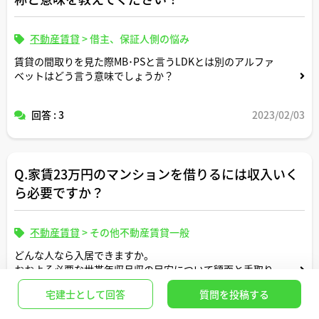
不動産賃貸
>
借主、保証人側の悩み
賃貸の間取りを見た際MB･PSと言うLDKとは別のアルファ
ベットはどう言う意味でしょうか？
回答 : 3
2023/02/03
Q.家賃23万円のマンションを借りるには収入いく
ら必要ですか？
不動産賃貸
>
その他不動産賃貸一般
どんな人なら入居できますか。
おおよそ必要な世帯年収月収の目安について額面と手取り
両方教えてください。
宅建士として回答
質問を投稿する
回答 : 1
2024/08/04
家族構成が何人かによって目安も変わると思いますので適