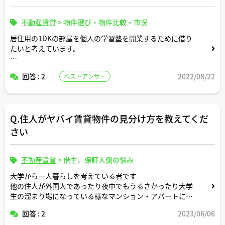
不動産賃貸
>
物件選び・物件比較・市況
居住用の1DKの部屋を個人の学習塾を開業するために借り
たいと考えています。
契約することは可能でしょうか？また、家賃などは変わっ
回答 : 2
2022/08/22
ベストアンサー
たりしますか？
よろしくお願いいたします。
Q.住人がヤバイ賃貸物件の見分け方を教えてくだ
さい
不動産賃貸
>
借主、保証人側の悩み
大学から一人暮らしを考えている者です
他の住人が外国人であったり夜中でもうるさかったり大学
生の溜まり場になっている様なマンション・アパートに住
みたくないです
回答 : 2
2023/06/06
事前に見分ける方法などありますでしょうか？