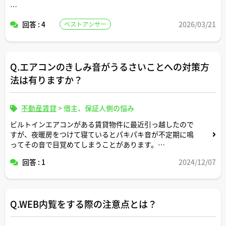
例えば3月31日に退去したい場合、「1ヶ月前まで」とは
回答 : 4
2026/03/21
ベストアンサー
民法上いつまでに不動産会社へ連絡すればよいのでしょう
か。月末や2月など日数が違う月の場合の考え方も、宅建
士さん目線で教えてください。
Q.エアコンのきしみ音がうるさいことへの対策方
法は有りますか？
不動産賃貸
>
借主、保証人側の悩み
ビルトインエアコンがある賃貸物件に最近引っ越したので
すが、夜暖房をつけて寝ているとパキパキ音が不定期に鳴
ってその音で目覚めてしまうことがあります。
回答 : 1
2024/12/07
耐えきれなくなってエアコンメーカーの作業員に来てもら
って点検してもらったところ熱によってプラスチックの樹
脂が膨張して音が鳴っていてこれはエアコンの通常仕様の
範囲、特に修理して直るものではないと言われました。
Q.WEB内覧をする際の注意点とは？
これって賃貸物件ではあるある話ですか？何か良い知恵が
あればアドバイスいただきたいです。