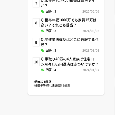
Q.水抜き穴がない擁壁は違法です
7
か？
回答 : 3
2025/05/09
Q.世帯年収1000万でも家賃15万は
8
高い？それとも妥当？
回答 : 3
2024/03/05
Q.宅建業法違反はどこに通報するべ
9
き？
回答 : 3
2023/08/03
Q.手取り40万の4人家族で住宅ロー
10
ン月々13万円返済はきついですか？
回答 : 4
2024/01/07
※過去30日集計
※毎日午前0時に集計結果を更新