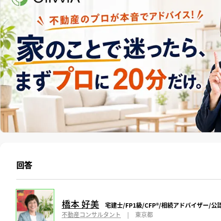
回答
橋本 好美
宅建士/FP1級/CFP®️/相続アドバイザー
不動産コンサルタント
|
東京都