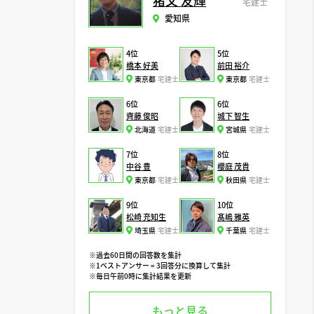
猪又 友輝
宅建士
愛知県
4位
5位
橋本 好美
前田 裕介
東京都
宅建士
東京都
宅建士
6位
6位
齊藤 俊昭
城下 智生
北海道
宅建士
宮城県
宅建士
7位
8位
中谷 豊
櫻庭 茂貴
東京都
宅建士
秋田県
宅建士
9位
10位
松崎 充知生
髙嶋 雅英
埼玉県
宅建士
千葉県
宅建士
※過去60日間の回答数を集計
※1ベストアンサー = 3回答分に換算して集計
※毎日午前0時に集計結果を更新
もっと見る