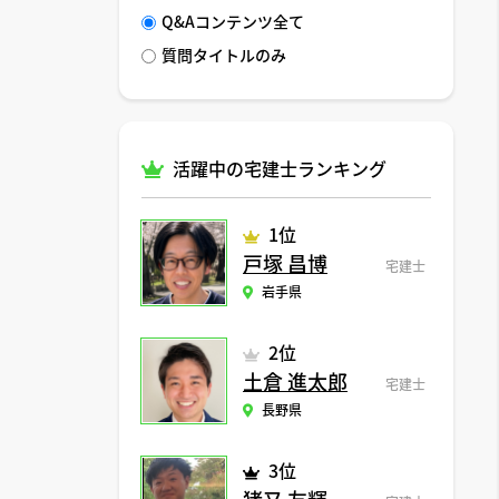
Q&Aコンテンツ全て
質問タイトルのみ
活躍中の宅建士ランキング
1位
戸塚 昌博
宅建士
岩手県
2位
土倉 進太郎
宅建士
長野県
3位