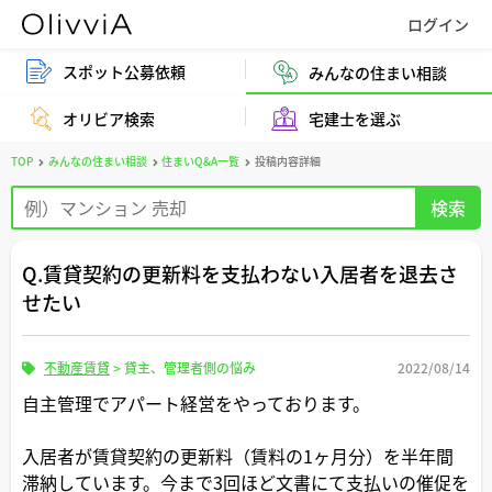
スポット公募依頼
みんなの住まい相談
オリビア検索
宅建士を選ぶ
TOP
みんなの住まい相談
住まいQ&A一覧
投稿内容詳細
Q.賃貸契約の更新料を支払わない入居者を退去さ
せたい
不動産賃貸
>
貸主、管理者側の悩み
2022/08/14
自主管理でアパート経営をやっております。
入居者が賃貸契約の更新料（賃料の1ヶ月分）を半年間
滞納しています。今まで3回ほど文書にて支払いの催促を