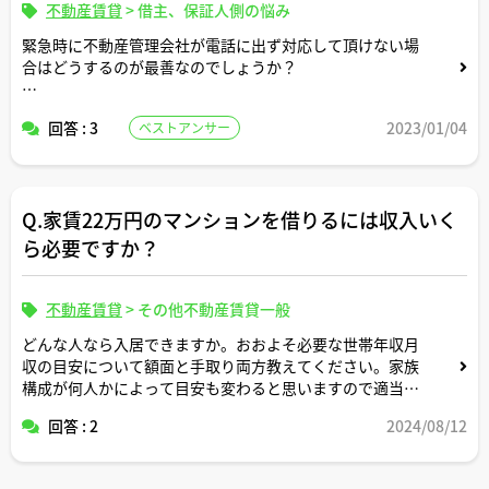
不動産賃貸
>
借主、保証人側の悩み
緊急時に不動産管理会社が電話に出ず対応して頂けない場
合はどうするのが最善なのでしょうか？
２つの以下の例を教えてください
回答 : 3
2023/01/04
ベストアンサー
1 アパートの契約している駐車場に知らない車が停めてあ
った時
Q.家賃22万円のマンションを借りるには収入いく
2 鍵を紛失してしまった時
ら必要ですか？
不動産賃貸
>
その他不動産賃貸一般
どんな人なら入居できますか。おおよそ必要な世帯年収月
収の目安について額面と手取り両方教えてください。家族
構成が何人かによって目安も変わると思いますので適当な
形で条件設定してシミュレーション頂けますと幸いです。
回答 : 2
2024/08/12