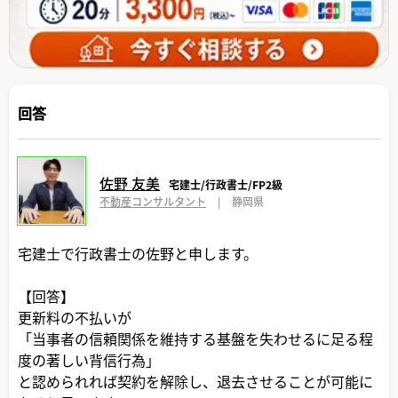
回答
佐野 友美
宅建士/行政書士/FP2級
不動産コンサルタント
|
静岡県
宅建士で行政書士の佐野と申します。
【回答】
更新料の不払いが
「当事者の信頼関係を維持する基盤を失わせるに足る程
度の著しい背信行為」
と認められれば契約を解除し、退去させることが可能に