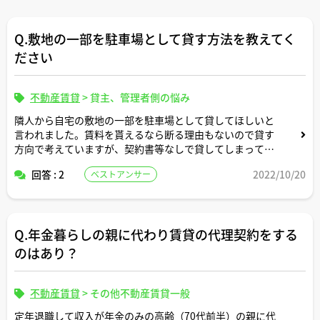
Q.敷地の一部を駐車場として貸す方法を教えてく
ださい
不動産賃貸
>
貸主、管理者側の悩み
隣人から自宅の敷地の一部を駐車場として貸してほしいと
言われました。賃料を貰えるなら断る理由もないので貸す
方向で考えていますが、契約書等なしで貸してしまっても
大丈夫でしょうか？それとも、知識がないので、どこかの
回答 : 2
2022/10/20
ベストアンサー
不動産会社にサポートを依頼した方がいいのでしょうか？
Q.年金暮らしの親に代わり賃貸の代理契約をする
のはあり？
不動産賃貸
>
その他不動産賃貸一般
定年退職して収入が年金のみの高齢（70代前半）の親に代