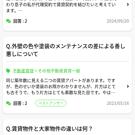
わり息子の私が代理契約で賃貸契約を結びたいと考えてい
ます。
回答 : 2
2024/09/20
親が住む物件は息子の私の世帯が入居するマンションから
徒歩5分程度の物件を検討中です。
Q.外壁の色や塗装のメンテナンスの差による善し
こういう事例は宅建士さんからするとあるあるですか？
契約締結にあたりアドバイスよろしくお願いします。
悪しについて
不動産賃貸
>
その他不動産賃貸一般
同じ築年数に見える二つの賃貸アパートがあります。です
が、色のせいか塗装のお陰かわかりませんが、片方はとて
も古そうで、もう片方はとても素敵な見た目です。やは
り、見栄えによって人気度に違いがありますか。
回答 : 2
2023/05/16
ベストアンサー
Q.賃貸物件と大家物件の違いは何？