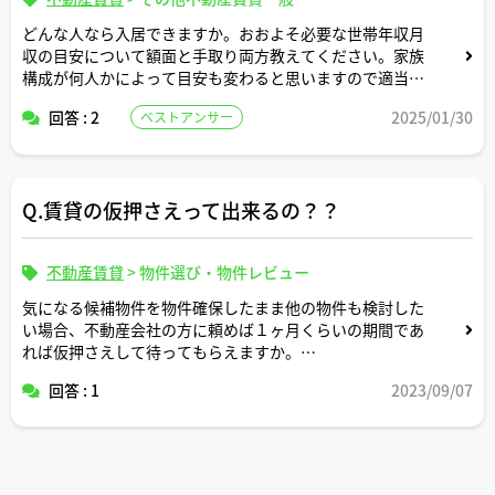
どんな人なら入居できますか。おおよそ必要な世帯年収月
収の目安について額面と手取り両方教えてください。家族
構成が何人かによって目安も変わると思いますので適当な
形で条件設定してシミュレーション頂けますと幸いです。
回答 : 2
2025/01/30
ベストアンサー
Q.賃貸の仮押さえって出来るの？？
不動産賃貸
>
物件選び・物件レビュー
気になる候補物件を物件確保したまま他の物件も検討した
い場合、不動産会社の方に頼めば１ヶ月くらいの期間であ
れば仮押さえして待ってもらえますか。
回答 : 1
2023/09/07
場合によってはデポジット的に仮押さえ料を支払うことも
想定しています。その場合いくらくらい必要になります
か。
ご解説よろしくお願いします。