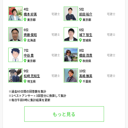
4位
5位
橋本 好美
宅建士
前田 裕介
宅建士
東京都
東京都
6位
6位
齊藤 俊昭
宅建士
城下 智生
宅建士
北海道
宮城県
7位
8位
中谷 豊
宅建士
櫻庭 茂貴
宅建士
東京都
秋田県
9位
10位
松崎 充知生
宅建士
髙嶋 雅英
宅建士
埼玉県
千葉県
※過去60日間の回答数を集計
※1ベストアンサー = 3回答分に換算して集計
※毎日午前0時に集計結果を更新
もっと見る