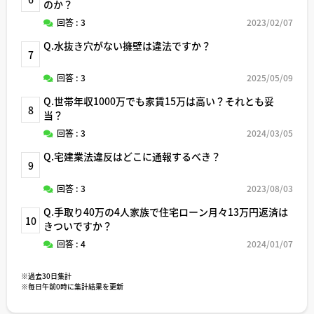
のか？
回答 : 3
2023/02/07
Q.水抜き穴がない擁壁は違法ですか？
7
回答 : 3
2025/05/09
Q.世帯年収1000万でも家賃15万は高い？それとも妥
8
当？
回答 : 3
2024/03/05
Q.宅建業法違反はどこに通報するべき？
9
回答 : 3
2023/08/03
Q.手取り40万の4人家族で住宅ローン月々13万円返済は
10
きついですか？
回答 : 4
2024/01/07
※過去30日集計
※毎日午前0時に集計結果を更新