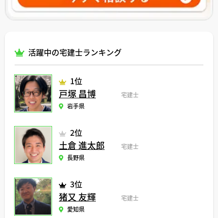
活躍中の宅建士ランキング
1位
戸塚 昌博
宅建士
岩手県
2位
土倉 進太郎
宅建士
長野県
3位
猪又 友輝
宅建士
愛知県