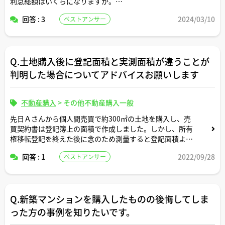
利息総額はいくらになりますか。
回答 : 3
2024/03/10
ベストアンサー
返済条件や金利条件等は適当な形で設定していただいて構
いません。固定変動それぞれについて返済シミュレーショ
ンを記載いただけると助かります。よろしくお願いしま
す。
Q.土地購入後に登記面積と実測面積が違うことが
判明した場合についてアドバイスお願いします
不動産購入
>
その他不動産購入一般
先日Ａさんから個人間売買で約300㎡の土地を購入し、売
買契約書は登記簿上の面積で作成しました。しかし、所有
権移転登記を終えた後に念のため測量すると登記面積より
7㎡少ないことがわかりました。
回答 : 1
2022/09/28
ベストアンサー
うかつだったとは思いますが、もはや後の祭りでしょう
か。
それともＡさんに差分面積分の金額を返還するよう請求で
Q.新築マンションを購入したものの後悔してしま
きるでしょうか。
った方の事例を知りたいです。