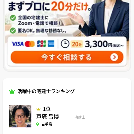
活躍中の宅建士ランキング
1位
戸塚 昌博
宅建士
岩手県