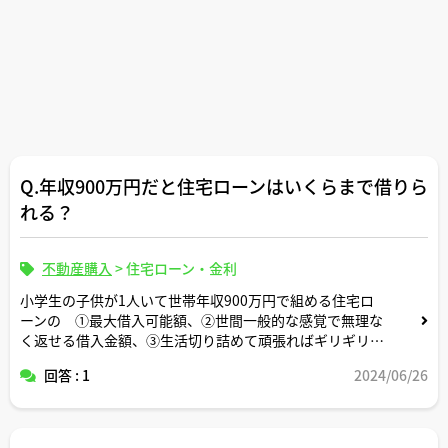
Q.年収900万円だと住宅ローンはいくらまで借りら
れる？
不動産購入
>
住宅ローン・金利
小学生の子供が1人いて世帯年収900万円で組める住宅ロ
ーンの ①最大借入可能額、②世間一般的な感覚で無理な
く返せる借入金額、③生活切り詰めて頑張ればギリギリ返
せる借入金額 についてそれぞれいくらくらいか教えてく
回答 : 1
2024/06/26
ださい。