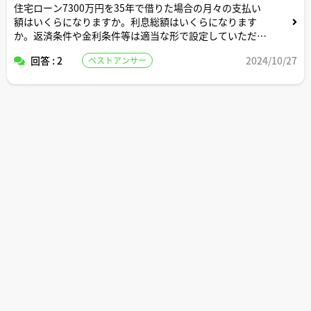
住宅ローン7300万円を35年で借りた場合の月々の支払い
額はいくらになりますか。利息総額はいくらになります
か。返済条件や金利条件等は適当な形で設定していただい
て構いません。できれば固定変動それぞれについて返済シ
回答 : 2
2024/10/27
ベストアンサー
ミュレーションを記載いただけると助かります。よろしく
お願いします。