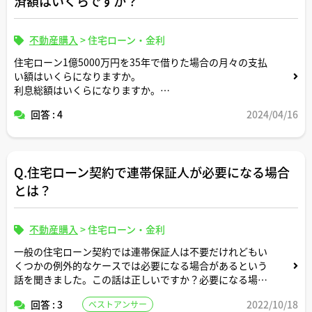
済額はいくらですか？
不動産購入
>
住宅ローン・金利
住宅ローン1億5000万円を35年で借りた場合の月々の支払
い額はいくらになりますか。
利息総額はいくらになりますか。
回答 : 4
2024/04/16
返済条件や金利条件等は適当な形で設定していただいて構
いません。
できれば固定変動それぞれについて返済シミュレーション
を記載いただけると助かります。
Q.住宅ローン契約で連帯保証人が必要になる場合
よろしくお願いします。
とは？
不動産購入
>
住宅ローン・金利
一般の住宅ローン契約では連帯保証人は不要だけれどもい
くつかの例外的なケースでは必要になる場合があるという
話を聞きました。この話は正しいですか？必要になる場合
とは具体的にどのような場合ですか？
回答 : 3
2022/10/18
ベストアンサー