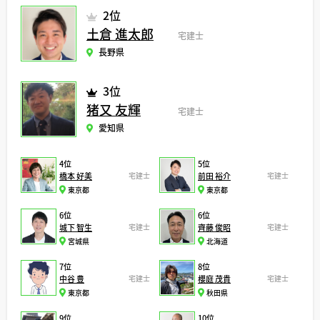
2位
土倉 進太郎
宅建士
長野県
3位
猪又 友輝
宅建士
愛知県
4位
5位
橋本 好美
宅建士
前田 裕介
宅建士
東京都
東京都
6位
6位
城下 智生
宅建士
齊藤 俊昭
宅建士
宮城県
北海道
7位
8位
中谷 豊
宅建士
櫻庭 茂貴
宅建士
東京都
秋田県
9位
10位