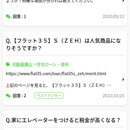
ょうか？明確な理由が分かれば教えてください。
回答 : 1
2023/05/13
Q.【フラット３５】Ｓ（ＺＥＨ）は人気商品にな
りそうですか？
不動産購入
>
住宅ローン・金利
https://www.flat35.com/loan/flat35s_zeh/merit.html
上記のページを見ると、【フラット３５】Ｓ（ＺＥＨ）に
は、
回答 : 2
2022/10/23
ベストアンサー
①税制の特例措置が受けられる
②国からの補助金が利用できる
というメリットがあるので利用したい人が多いだろうなと
Q.家にエレベーターをつけると税金が高くなる？
思いました。これから人気に火が付く住宅ローン商品にな
りそうですか？？