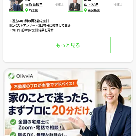
松崎 充知生
宅建士
山下 宏洋
宅建士
埼玉県
鹿児島県
※過去60日間の回答数を集計
※1ベストアンサー = 3回答分に換算して集計
※毎日午前0時に集計結果を更新
もっと見る