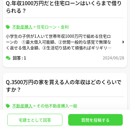
Q.年収1000万円だと住宅ローンはいくらまで借り
られる？
不動産購入
>
住宅ローン・金利
小学生の子供が1人いて世帯年収1000万円で組める住宅ロ
ーンの ①最大借入可能額、②世間一般的な感覚で無理な
く返せる借入金額、③生活切り詰めて頑張ればギリギリ返
せる借入金額 についてそれぞれいくらくらいか教えてく
回答 : 1
2024/06/28
ださい。
Q.3500万円の家を買える人の年収はどのくらいで
すか？
不動産購入
>
その他不動産購入一般
住宅ローンを組んで3500万円の家を買うには最低どのく
宅建士として回答
質問を投稿する
らいの世帯年収が必要ですか？家族構成が何人かによって
も変わるとは思いますが適当な形で毎月の支出条件を設定