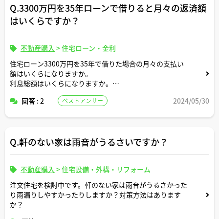
Q.3300万円を35年ローンで借りると月々の返済額
はいくらですか？
不動産購入
>
住宅ローン・金利
住宅ローン3300万円を35年で借りた場合の月々の支払い
額はいくらになりますか。
利息総額はいくらになりますか。
回答 : 2
2024/05/30
ベストアンサー
返済条件や金利条件等は適当な形で設定していただいて構
いません。
できれば固定変動それぞれについて返済シミュレーション
を記載いただけると助かります。
Q.軒のない家は雨音がうるさいですか？
よろしくお願いします。
不動産購入
>
住宅設備・外構・リフォーム
注文住宅を検討中です。軒のない家は雨音がうるさかった
り雨漏りしやすかったりしますか？対策方法はあります
か？