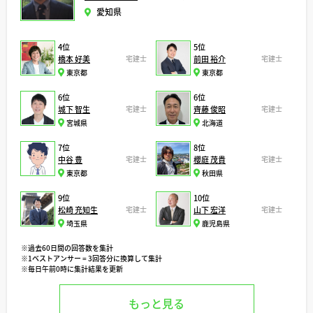
愛知県
4位
5位
橋本 好美
宅建士
前田 裕介
宅建士
東京都
東京都
6位
6位
城下 智生
宅建士
齊藤 俊昭
宅建士
宮城県
北海道
7位
8位
中谷 豊
宅建士
櫻庭 茂貴
宅建士
東京都
秋田県
9位
10位
松崎 充知生
宅建士
山下 宏洋
宅建士
埼玉県
鹿児島県
※過去60日間の回答数を集計
※1ベストアンサー = 3回答分に換算して集計
※毎日午前0時に集計結果を更新
もっと見る