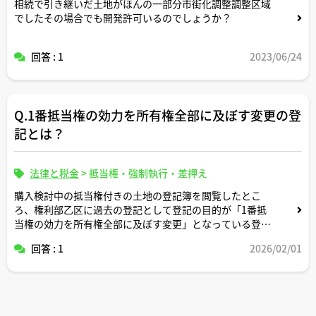
相続で引き継いだ土地がほんの一部分市街化調整調整区域
でしたその場合でも開発許可いるのでしょうか？
回答 : 1
2023/06/24
Q.1番抵当権の効力を所有権全部に及ぼす変更の登
記とは？
法律と税金
>
抵当権・強制執行・差押え
購入検討中の抵当権付きの土地の登記簿を閲覧したとこ
ろ、権利部乙区に過去の登記として登記の目的が「1番抵
当権の効力を所有権全部に及ぼす変更」となっている登記
が付記登記で入っていました。
回答 : 1
2026/02/01
これは一般的にどのような経緯で行われる登記ですか。
（ちなみに、この抵当権付きの土地については、決済・引
渡し時に売主が代金で融資を完済し、同日中に抵当権抹消