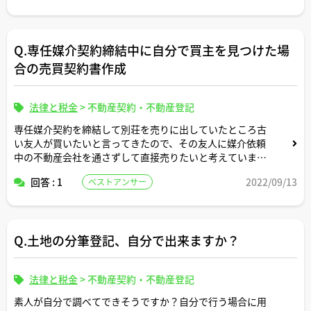
Q.専任媒介契約締結中に自分で買主を見つけた場
合の売買契約書作成
法律と税金
>
不動産契約・不動産登記
専任媒介契約を締結して別荘を売りに出していたところ古
い友人が買いたいと言ってきたので、その友人に媒介依頼
中の不動産会社を通さずして直接売りたいと考えています
（仲介手数料を節約したいので）。この場合、売買契約書
回答 : 1
2022/09/13
ベストアンサー
の作成だけを不動産会社にお願いすることは問題ないです
か。
ご回答よろしくお願いいたします。
Q.土地の分筆登記、自分で出来ますか？
法律と税金
>
不動産契約・不動産登記
素人が自分で調べてできそうですか？自分で行う場合に用