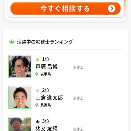
活躍中の宅建士ランキング
1位
戸塚 昌博
宅建士
岩手県
2位
土倉 進太郎
宅建士
長野県
3位
猪又 友輝
宅建士