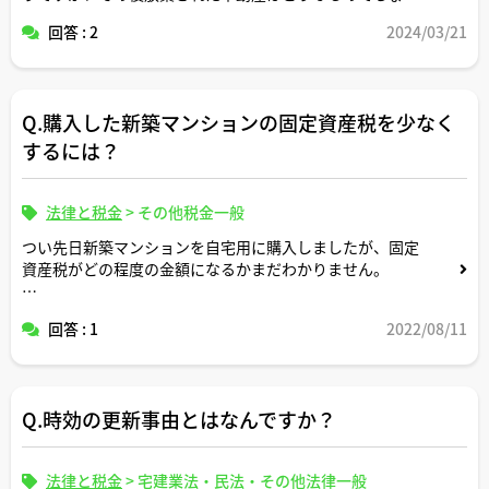
か？
回答 : 2
2024/03/21
Q.購入した新築マンションの固定資産税を少なく
するには？
法律と税金
>
その他税金一般
つい先日新築マンションを自宅用に購入しましたが、固定
資産税がどの程度の金額になるかまだわかりません。
固定資産税の軽減措置というものがあると聞いたのですが
回答 : 1
2022/08/11
その適用はどうしたら受けられますか？
条件を満たしていれば黙っていても役所が勝手に軽減して
納付書を送ってくれるものなのでしょうか？
Q.時効の更新事由とはなんですか？
よろしくお願いします。
法律と税金
>
宅建業法・民法・その他法律一般