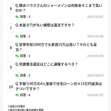
Q.積水ハウスさんのシャーメゾンは何故あそこまで高い
6
のか？
回答 : 3
2023/02/07
Q.水抜き穴がない擁壁は違法ですか？
7
回答 : 3
2025/05/09
Q.世帯年収1000万でも家賃15万は高い？それとも妥
8
当？
回答 : 3
2024/03/05
Q.宅建業法違反はどこに通報するべき？
9
回答 : 3
2023/08/03
Q.手取り40万の4人家族で住宅ローン月々13万円返済は
10
きついですか？
回答 : 4
2024/01/07
※過去30日集計
※毎日午前0時に集計結果を更新