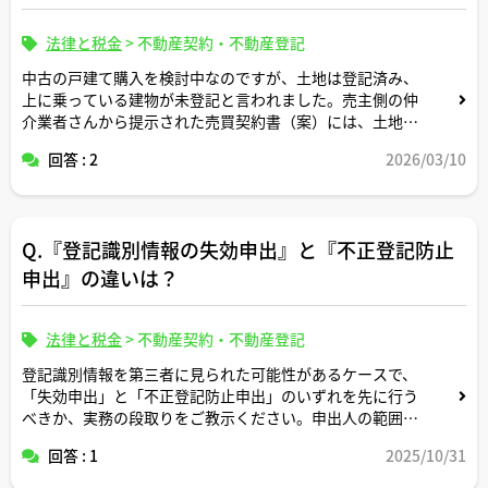
法律と税金
>
不動産契約・不動産登記
中古の戸建て購入を検討中なのですが、土地は登記済み、
上に乗っている建物が未登記と言われました。売主側の仲
介業者さんから提示された売買契約書（案）には、土地の
み登記情報が記載されており、未登記建物については「現
回答 : 2
2026/03/10
況有姿」とだけ書かれています。
買主としては、将来きちんと表題登記・所有権保存登記ま
で行いたいと考えているのですが、契約書上は「登記を誰
Q.『登記識別情報の失効申出』と『不正登記防止
が・いつまでに・どの費用負担で行うか」が特約に明記さ
れていません。
申出』の違いは？
このようなケースでは、売買契約書にどの程度まで未登記
建物に関する条項（登記義務や費用負担、ローンが通らな
法律と税金
>
不動産契約・不動産登記
かった場合の扱いなど）を盛り込んでおくのが一般的でし
登記識別情報を第三者に見られた可能性があるケースで、
ょうか。
「失効申出」と「不正登記防止申出」のいずれを先に行う
べきか、実務の段取りをご教示ください。申出人の範囲、
アドバイスよろしくお願いします。
必要書類、期間や費用感、実際に使ってみて困った点な
回答 : 1
2025/10/31
ど、ご経験談もぜひ伺いたいです。（参考：制度の趣旨や
根拠条文リンク歓迎）