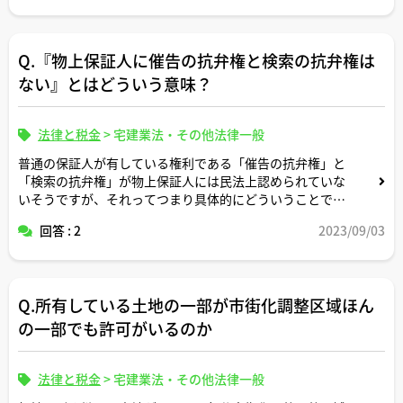
Q.『物上保証人に催告の抗弁権と検索の抗弁権は
ない』とはどういう意味？
法律と税金
>
宅建業法・その他法律一般
普通の保証人が有している権利である「催告の抗弁権」と
「検索の抗弁権」が物上保証人には民法上認められていな
いそうですが、それってつまり具体的にどういうことです
か？
回答 : 2
2023/09/03
なぜ普通の保証人に認められている権利が物上保証人には
認められていないのですか？
Q.所有している土地の一部が市街化調整区域ほん
私のような法律素人にも分かるように噛み砕いてご説明い
ただけますと幸いです。
の一部でも許可がいるのか
法律と税金
>
宅建業法・その他法律一般