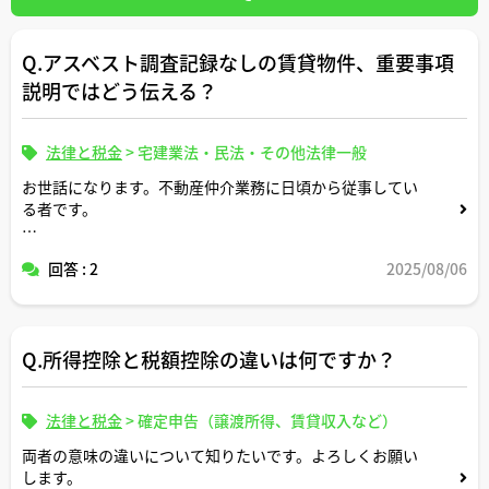
Q.アスベスト調査記録なしの賃貸物件、重要事項
説明ではどう伝える？
法律と税金
>
宅建業法・民法・その他法律一般
お世話になります。不動産仲介業務に日頃から従事してい
る者です。
築年数が古い物件でアスベスト（石綿）の使用調査記録が
回答 : 2
2025/08/06
ない場合、重要事項説明で「調査記録なし」と伝えるだけ
で十分なのでしょうか。
お客様からは「結局、安全なのですか？」と質問されます
Q.所得控除と税額控除の違いは何ですか？
が、断定的なことは言えず困ってしまいます。このような
ケースでの適切な説明の仕方や、宅建士としてどこまで調
査・言及すべきか、実務上の対応を教えてください。
法律と税金
>
確定申告（譲渡所得、賃貸収入など）
両者の意味の違いについて知りたいです。よろしくお願い
します。