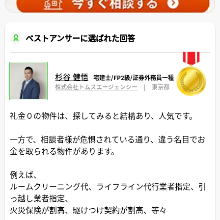
ベストアンサーに選ばれた回答
杉谷 健悟
宅建士/FP2級/証券外務員一種
株式会社トムスエージェンシー
|
東京都
礼金０の物件は、探してみると結構あり、人気です。
一方で、相談者様が危惧されている通り、違う名目でお
金を取られる物件があります。
例えば、
ルームクリーニング代、ライフライン代行業者指定、引
っ越し業者指定、
火災保険が割高、駆けつけ契約が割高、等々