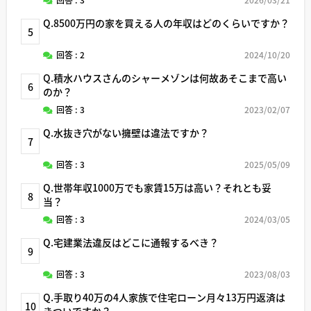
Q.8500万円の家を買える人の年収はどのくらいですか？
5
回答 : 2
2024/10/20
Q.積水ハウスさんのシャーメゾンは何故あそこまで高い
6
のか？
回答 : 3
2023/02/07
Q.水抜き穴がない擁壁は違法ですか？
7
回答 : 3
2025/05/09
Q.世帯年収1000万でも家賃15万は高い？それとも妥
8
当？
回答 : 3
2024/03/05
Q.宅建業法違反はどこに通報するべき？
9
回答 : 3
2023/08/03
Q.手取り40万の4人家族で住宅ローン月々13万円返済は
10
きついですか？