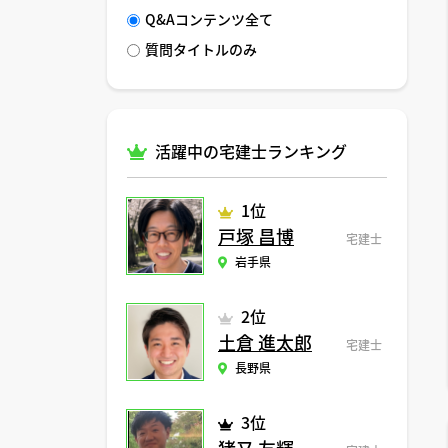
Q&Aコンテンツ全て
質問タイトルのみ
活躍中の宅建士ランキング
1位
戸塚 昌博
宅建士
岩手県
2位
土倉 進太郎
宅建士
長野県
3位