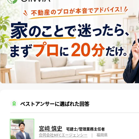
ベストアンサーに選ばれた回答
宮﨑 慎史
宅建士/管理業務主任者
合同会社MFCエージェンシー
|
福岡県