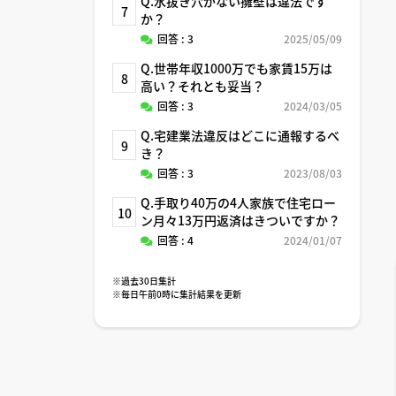
Q.水抜き穴がない擁壁は違法です
7
か？
回答 : 3
2025/05/09
Q.世帯年収1000万でも家賃15万は
8
高い？それとも妥当？
回答 : 3
2024/03/05
Q.宅建業法違反はどこに通報するべ
9
き？
回答 : 3
2023/08/03
Q.手取り40万の4人家族で住宅ロー
10
ン月々13万円返済はきついですか？
回答 : 4
2024/01/07
※過去30日集計
※毎日午前0時に集計結果を更新