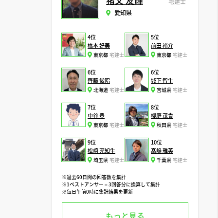
猪又 友輝
宅建士
愛知県
4位
5位
橋本 好美
前田 裕介
東京都
宅建士
東京都
宅建士
6位
6位
齊藤 俊昭
城下 智生
北海道
宅建士
宮城県
宅建士
7位
8位
中谷 豊
櫻庭 茂貴
東京都
宅建士
秋田県
宅建士
9位
10位
松崎 充知生
髙嶋 雅英
埼玉県
宅建士
千葉県
宅建士
※過去60日間の回答数を集計
※1ベストアンサー = 3回答分に換算して集計
※毎日午前0時に集計結果を更新
もっと見る