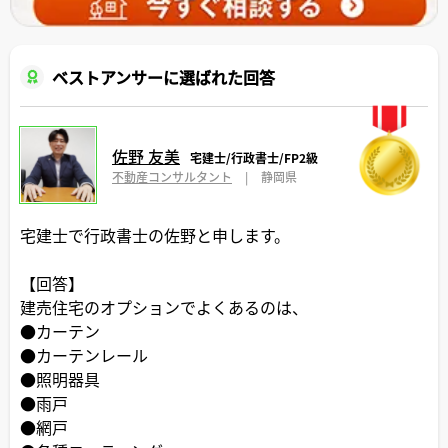
ベストアンサーに選ばれた回答
佐野 友美
宅建士/行政書士/FP2級
不動産コンサルタント
|
静岡県
宅建士で行政書士の佐野と申します。
【回答】
建売住宅のオプションでよくあるのは、
●カーテン
●カーテンレール
●照明器具
●雨戸
●網戸