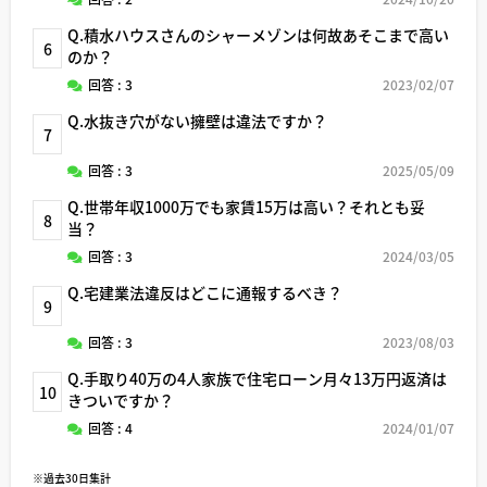
Q.積水ハウスさんのシャーメゾンは何故あそこまで高い
6
のか？
回答 : 3
2023/02/07
Q.水抜き穴がない擁壁は違法ですか？
7
回答 : 3
2025/05/09
Q.世帯年収1000万でも家賃15万は高い？それとも妥
8
当？
回答 : 3
2024/03/05
Q.宅建業法違反はどこに通報するべき？
9
回答 : 3
2023/08/03
Q.手取り40万の4人家族で住宅ローン月々13万円返済は
10
きついですか？
回答 : 4
2024/01/07
※過去30日集計