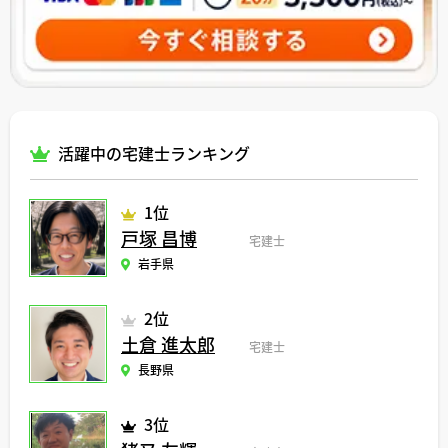
活躍中の宅建士ランキング
1位
戸塚 昌博
宅建士
岩手県
2位
土倉 進太郎
宅建士
長野県
3位