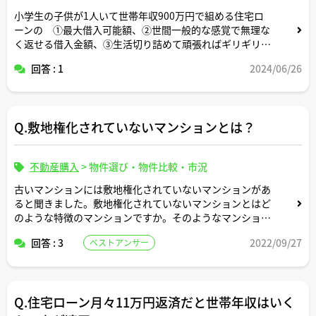
小学生の子供が1人いて世帯年収900万円で組める住宅ロ
ーンの ①最大借入可能額、②世間一般的な感覚で無理な
く返せる借入金額、③生活切り詰めて頑張ればギリギリ返
せる借入金額 についてそれぞれいくらくらいか教えてく
回答 : 1
2024/06/26
ださい。
Q.敷地権化されていないマンションとは？
不動産購入
>
物件選び・物件比較・市況
古いマンションには敷地権化されていないマンションがあ
ると聞きました。敷地権化されていないマンションとはど
のような特徴のマンションですか。そのようなマンション
の部屋も物件ポータルサイト上で売りに出されていること
回答 : 3
2022/09/27
ベストアンサー
はあるのですか。
Q.住宅ローン月々11万円返済だと世帯年収はいく