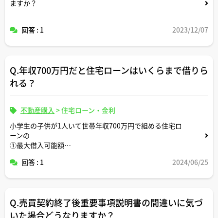
ますか？
回答 : 1
2023/12/07
Q.年収700万円だと住宅ローンはいくらまで借りら
れる？
不動産購入
>
住宅ローン・金利
小学生の子供が1人いて世帯年収700万円で組める住宅ロ
ーンの
①最大借入可能額
②世間一般的な感覚で無理なく返せる借入金額
回答 : 1
2024/06/25
③生活切り詰めて頑張ればギリギリ返せる借入金額
についてそれぞれいくらくらいか教えてください。
Q.売買契約終了後重要事項説明書の間違いに気づ
いた場合どうなりますか？