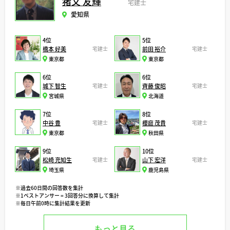
猪又 友輝
宅建士
愛知県
4位
5位
橋本 好美
宅建士
前田 裕介
宅建士
東京都
東京都
6位
6位
城下 智生
宅建士
齊藤 俊昭
宅建士
宮城県
北海道
7位
8位
中谷 豊
宅建士
櫻庭 茂貴
宅建士
東京都
秋田県
9位
10位
松崎 充知生
宅建士
山下 宏洋
宅建士
埼玉県
鹿児島県
※過去60日間の回答数を集計
※1ベストアンサー = 3回答分に換算して集計
※毎日午前0時に集計結果を更新
もっと見る