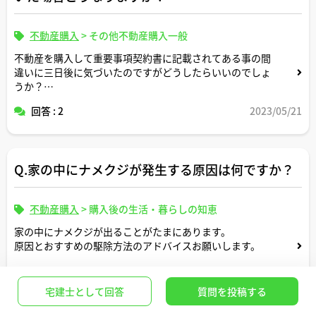
不動産購入
>
その他不動産購入一般
不動産を購入して重要事項契約書に記載されてある事の間
違いに三日後に気づいたのですがどうしたらいいのでしょ
うか？
大体どうなりますか？
回答 : 2
2023/05/21
補足 不動産屋のミスだと思います
Q.家の中にナメクジが発生する原因は何ですか？
不動産購入
>
購入後の生活・暮らしの知恵
家の中にナメクジが出ることがたまにあります。
原因とおすすめの駆除方法のアドバイスお願いします。
回答 : 1
2024/03/23
宅建士として回答
質問を投稿する