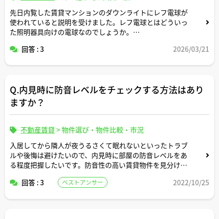
先日内覧した賃貸マンションのダウンライトにレフ電球が
使われていると説明を受けました。レフ電球とはどういっ
た照明器具向けの電球なのでしょうか。
回答 : 3
2026/03/21
また、一般電球やLED電球と比べて寿命や消費電力はどの
くらい違うのか、宅建士さんの経験も交えて教えていただ
ければ幸いです。
Q.内見時に防音レベルをチェックする方法はあり
ますか？
不動産賃貸
>
物件選び・物件比較・市況
入居してから隣人が夜うるさくて眠れないといったトラブ
ルや後悔は避けたいので、内見時に部屋の防音レベルをあ
る程度把握したいです。防音性の高い賃貸物件を見分けら
れる何か良い方法はありませんか。
回答 : 3
2022/10/25
ベストアンサー