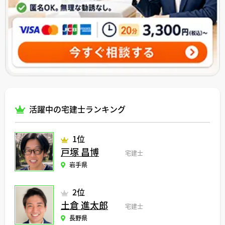
活躍中の宅建士ランキング
1位
戸塚 昌博
宅建士
岩手県
2位
土倉 進太郎
宅建士
長野県