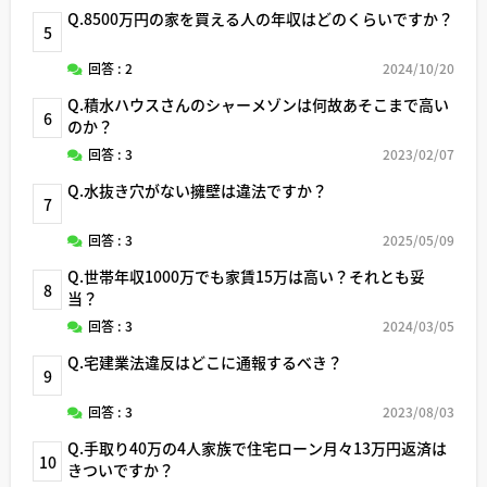
Q.8500万円の家を買える人の年収はどのくらいですか？
5
回答 : 2
2024/10/20
Q.積水ハウスさんのシャーメゾンは何故あそこまで高い
6
のか？
回答 : 3
2023/02/07
Q.水抜き穴がない擁壁は違法ですか？
7
回答 : 3
2025/05/09
Q.世帯年収1000万でも家賃15万は高い？それとも妥
8
当？
回答 : 3
2024/03/05
Q.宅建業法違反はどこに通報するべき？
9
回答 : 3
2023/08/03
Q.手取り40万の4人家族で住宅ローン月々13万円返済は
10
きついですか？