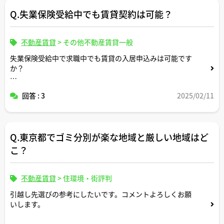
も管理会社や貸主に点検・修理を依頼できますか。宅建士
Q.失業保険受給中でも賃貸契約は可能？
さんが対応された事例があれば教えてください。
不動産賃貸
>
その他不動産賃貸一般
失業保険受給中で求職中でも賃貸の入居申込みは可能です
か？
仲介業者さんに正直に状況を説明すれば力になってもらえ
回答 : 3
2025/02/11
ますか？
Q.東京都でゴミ分別が楽な地域と厳しい地域はど
こ？
不動産賃貸
>
住環境・街評判
引越し先選びの参考にしたいです。コメントよろしくお願
いします。