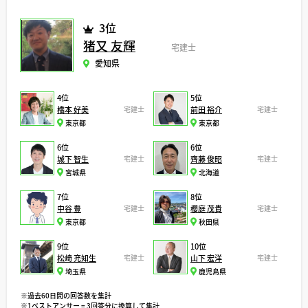
3位
猪又 友輝
宅建士
愛知県
4位
5位
橋本 好美
宅建士
前田 裕介
宅建士
東京都
東京都
6位
6位
城下 智生
宅建士
齊藤 俊昭
宅建士
宮城県
北海道
7位
8位
中谷 豊
宅建士
櫻庭 茂貴
宅建士
東京都
秋田県
9位
10位
松崎 充知生
宅建士
山下 宏洋
宅建士
埼玉県
鹿児島県
※過去60日間の回答数を集計
※1ベストアンサー = 3回答分に換算して集計