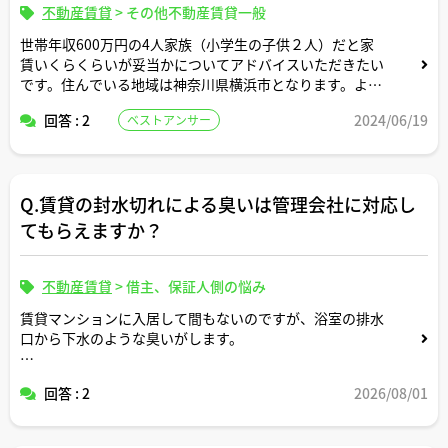
不動産賃貸
>
その他不動産賃貸一般
世帯年収600万円の4人家族（小学生の子供２人）だと家
賃いくらくらいが妥当かについてアドバイスいただきたい
です。住んでいる地域は神奈川県横浜市となります。よろ
しくお願いします。
回答 : 2
2024/06/19
ベストアンサー
Q.賃貸の封水切れによる臭いは管理会社に対応し
てもらえますか？
不動産賃貸
>
借主、保証人側の悩み
賃貸マンションに入居して間もないのですが、浴室の排水
口から下水のような臭いがします。
水を流すと一時的に収まるため、封水切れではないかと思
回答 : 2
2026/08/01
っています。
この場合、入居者の管理不足になるのでしょうか。それと