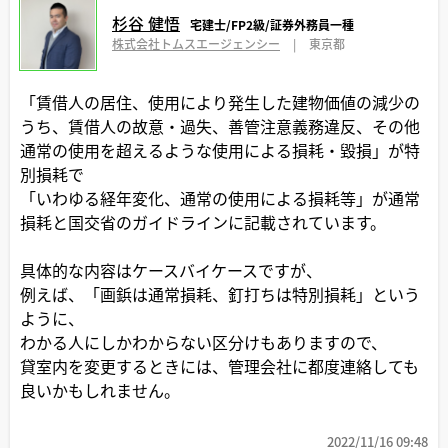
杉谷 健悟
宅建士/FP2級/証券外務員一種
株式会社トムスエージェンシー
|
東京都
「賃借人の居住、使用により発生した建物価値の減少の
うち、賃借人の故意・過失、善管注意義務違反、その他
通常の使用を超えるような使用による損耗・毀損」が特
別損耗で
「いわゆる経年変化、通常の使用による損耗等」が通常
損耗と国交省のガイドラインに記載されています。
具体的な内容はケースバイケースですが、
例えば、「画鋲は通常損耗、釘打ちは特別損耗」という
ように、
わかる人にしかわからない区分けもありますので、
貸室内を変更するときには、管理会社に都度連絡しても
良いかもしれません。
2022/11/16 09:48