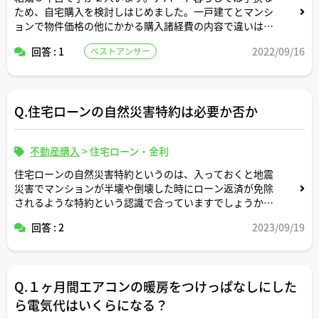
ため、自宅購入を検討しはじめました。一戸建てとマンシ
ョンで物件価格の他にかかる購入諸経費の内容で違いはあ
りますか？どの程度諸経費がかかるのでしょうか？
回答 : 1
2022/09/16
ベストアンサー
Q.住宅ローンの自然災害特約は必要か否か
不動産購入
>
住宅ローン・金利
住宅ローンの自然災害特約というのは、入っておくと地震
災害でマンションが半壊や倒壊した時にローン返済が免除
されるような特約という認識で合っていますでしょうか。
回答 : 2
2023/09/19
地震保険や火災保険との関係性についても教えてくださ
い。よろしくお願いします。
Q.１ヶ月間エアコンの暖房をつけっぱなしにした
ら電気代はいくらになる？