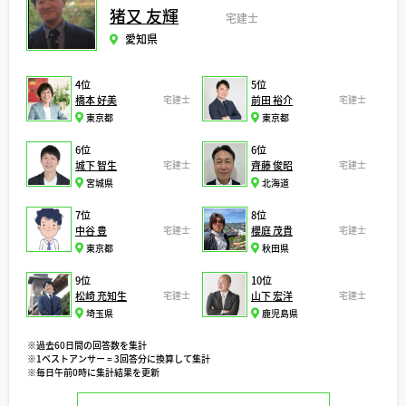
猪又 友輝
宅建士
愛知県
4位
5位
橋本 好美
宅建士
前田 裕介
宅建士
東京都
東京都
6位
6位
城下 智生
宅建士
齊藤 俊昭
宅建士
宮城県
北海道
7位
8位
中谷 豊
宅建士
櫻庭 茂貴
宅建士
東京都
秋田県
9位
10位
松崎 充知生
宅建士
山下 宏洋
宅建士
埼玉県
鹿児島県
※過去60日間の回答数を集計
※1ベストアンサー = 3回答分に換算して集計
※毎日午前0時に集計結果を更新