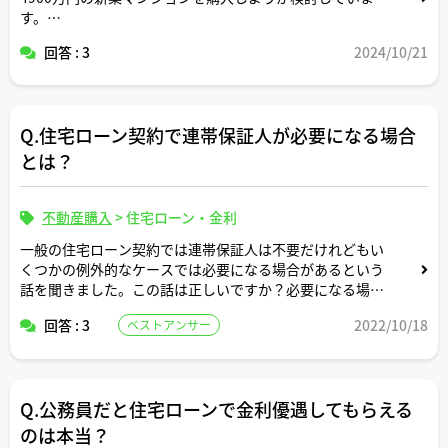
す。
私:29歳、公務員、年収500万円
回答 : 3
2024/10/21
妻:29歳、公務員、年収450万円
2人とも仕事は定年まで続ける予定
子ども:今のところなし(1人は欲しい)
車なし、ローンなし
Q.住宅ローン契約で連帯保証人が必要になる場合
貯蓄:約700万円
です。
とは？
不動産営業の方や、不動産会社と提携してるFPの方が言う
には、35年ローンで無理なく返済できるとおっしゃるので
すが、
不動産購入
>
住宅ローン・金利
第三者の先生方のご意見を伺いたくて質問させていただき
一般の住宅ローン契約では連帯保証人は不要だけれどもい
ました。
くつかの例外的なケースでは必要になる場合があるという
よろしくお願いします。
話を聞きました。この話は正しいですか？必要になる場合
とは具体的にどのような場合ですか？
回答 : 3
2022/10/18
ベストアンサー
Q.公務員だと住宅ローンで金利優遇してもらえる
のは本当？