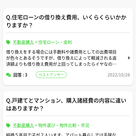
Q.住宅ローンの借り換え費用、いくらくらいかか
りますか？
不動産購入
>
住宅ローン・金利
借り換えをする場合には手数料や諸費用としての出費項目
が色々とあるそうですが、借り換えによって軽減される返
済額よりも借り換え費用が上回ってしまったらイヤなの
で、その辺り事前に把握しておきたいです。
回答 : 3
2022/10/28
ベストアンサー
ざっくりとでもいいのでどのくらいかかるか教えていただ
けるとありがたいです。
Q.戸建てとマンション、購入諸経費の内容に違い
よろしくお願いします。
はありますか？
不動産購入
>
物件選び・物件比較・市況
結婚５年目で子が２人います。アパート暮らしでは手狭な