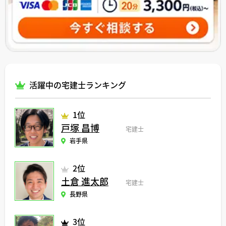
活躍中の宅建士ランキング
1位
戸塚 昌博
宅建士
岩手県
2位
土倉 進太郎
宅建士
長野県
3位