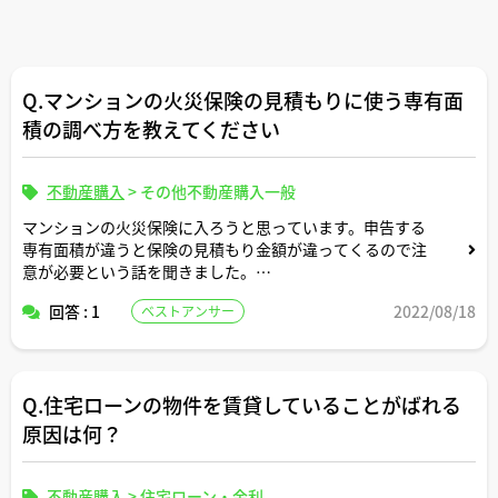
Q.マンションの火災保険の見積もりに使う専有面
積の調べ方を教えてください
不動産購入
>
その他不動産購入一般
マンションの火災保険に入ろうと思っています。申告する
専有面積が違うと保険の見積もり金額が違ってくるので注
意が必要という話を聞きました。
回答 : 1
2022/08/18
ベストアンサー
正確な専有面積が分からないので、調べ方を教えてくださ
い。
Q.住宅ローンの物件を賃貸していることがばれる
原因は何？
不動産購入
>
住宅ローン・金利