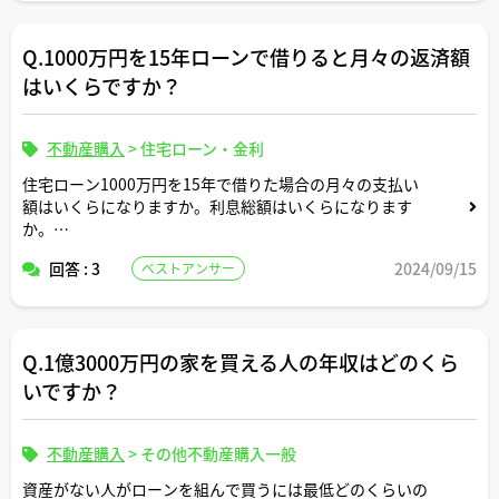
Q.1000万円を15年ローンで借りると月々の返済額
はいくらですか？
不動産購入
>
住宅ローン・金利
住宅ローン1000万円を15年で借りた場合の月々の支払い
額はいくらになりますか。利息総額はいくらになります
か。
回答 : 3
2024/09/15
ベストアンサー
返済条件や金利条件等は適当な形で設定していただいて構
いません。できれば固定変動それぞれについて返済シミュ
レーションを記載いただけると助かります。よろしくお願
いします。
Q.1億3000万円の家を買える人の年収はどのくら
いですか？
不動産購入
>
その他不動産購入一般
資産がない人がローンを組んで買うには最低どのくらいの