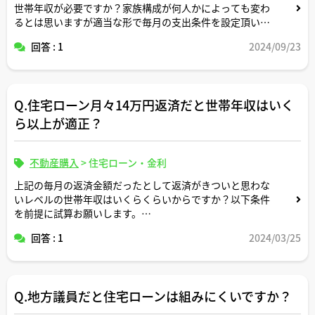
世帯年収が必要ですか？家族構成が何人かによっても変わ
るとは思いますが適当な形で毎月の支出条件を設定頂いた
上でシミュレーションによるサンプル事例をお示しくださ
回答 : 1
2024/09/23
い。
Q.住宅ローン月々14万円返済だと世帯年収はいく
ら以上が適正？
不動産購入
>
住宅ローン・金利
上記の毎月の返済金額だったとして返済がきついと思わな
いレベルの世帯年収はいくらくらいからですか？以下条件
を前提に試算お願いします。
回答 : 1
2024/03/25
①家族構成は一般的なサラリーマン世帯で共働き3人家
族
②教育費として子供を中学受験のための塾に通わせられる
Q.地方議員だと住宅ローンは組みにくいですか？
程度の支出を考慮希望
③マンション購入想定なので固定資産税のほか管理費修繕