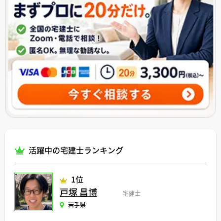
活躍中の宅建士ランキング
1位
戸塚 昌博
宅建士
岩手県