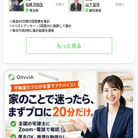
松崎 充知生
宅建士
山下 宏洋
宅建士
埼玉県
鹿児島県
※過去60日間の回答数を集計
※1ベストアンサー = 3回答分に換算して集計
※毎日午前0時に集計結果を更新
もっと見る