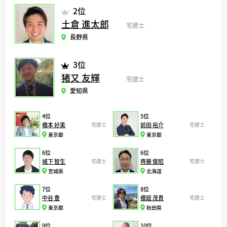
2位
土倉 進太郎
宅建士
長野県
3位
猪又 友輝
宅建士
愛知県
4位
5位
橋本 好美
宅建士
前田 裕介
宅建士
東京都
東京都
6位
6位
城下 智生
宅建士
齊藤 俊昭
宅建士
宮城県
北海道
7位
8位
中谷 豊
宅建士
櫻庭 茂貴
宅建士
東京都
秋田県
9位
10位