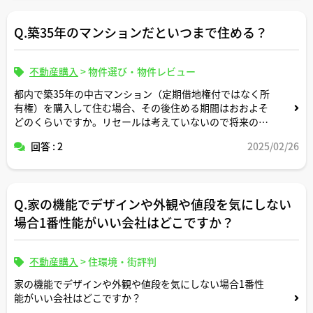
らいにしか思ってなかったのですが、最近自分でローンを
検討することになり、改めてその理由が知りたくなりまし
Q.築35年のマンションだといつまで住める？
た。
現在その知人とは疎遠になってしまったので、ご教示いた
不動産購入
>
物件選び・物件レビュー
だけると助かります。よろしくお願いします。
都内で築35年の中古マンション（定期借地権付ではなく所
有権）を購入して住む場合、その後住める期間はおおよそ
どのくらいですか。リセールは考えていないので将来の資
産価値はあまり気にしませんが、築35年の物件を果たして
回答 : 2
2025/02/26
買う価値があるのかどうか思案しています。ご意見伺えま
すと幸いです。
Q.家の機能でデザインや外観や値段を気にしない
場合1番性能がいい会社はどこですか？
不動産購入
>
住環境・街評判
家の機能でデザインや外観や値段を気にしない場合1番性
能がいい会社はどこですか？