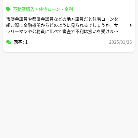
積立金や火災保険地震保険の支出も考慮希望
不動産購入
>
住宅ローン・金利
④車は国産セダン1台保有する想定で試算希望（駐車場代
ガソリン代車検代などの平均的支出を考慮希望）⑤年一回
市議会議員や県議会議員などの地方議員だと住宅ローンを
家族旅行するためのレジャー支出想定で試算希望
組む際に金融機関からどのように見られるでしょうか。サ
⑥夫の毎月のお小遣い支出も考慮希望
ラリーマンや公務員に比べて審査で不利は扱いを受けます
⑦将来のための貯蓄も多少考慮希望
でしょうか。コメント頂けますと幸いです。
回答 : 1
2025/01/26