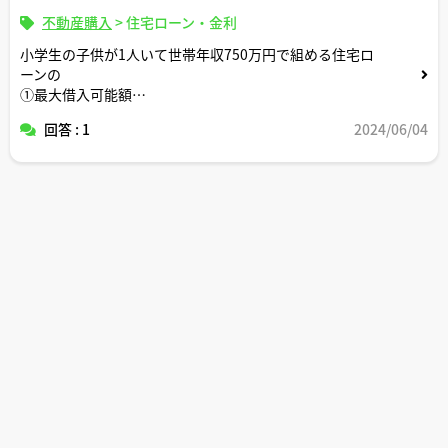
不動産購入
>
住宅ローン・金利
小学生の子供が1人いて世帯年収750万円で組める住宅ロ
ーンの
①最大借入可能額
②世間一般的な感覚で無理なく返せる借入金額
回答 : 1
2024/06/04
③生活切り詰めて頑張ればギリギリ返せる借入金額
についてそれぞれいくらくらいか教えてください。