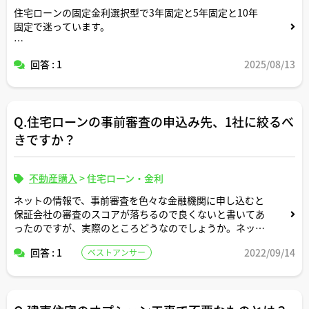
住宅ローンの固定金利選択型で3年固定と5年固定と10年
固定で迷っています。
宅建士さんが実務でお客様に相談された際、どのような判
回答 : 1
2025/08/13
断基準で期間選択についてアドバイスされていますか。過
去のお客様でのアドバイス事例があれば教えてください。
Q.住宅ローンの事前審査の申込み先、1社に絞るべ
きですか？
不動産購入
>
住宅ローン・金利
ネットの情報で、事前審査を色々な金融機関に申し込むと
保証会社の審査のスコアが落ちるので良くないと書いてあ
ったのですが、実際のところどうなのでしょうか。ネット
の情報を信じて1社に絞って事前審査を受けた方がよいの
回答 : 1
2022/09/14
ベストアンサー
でしょうか。
セカンドオピニオンを頂戴できましたら幸いです。