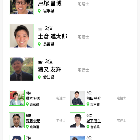
戸塚 昌博
宅建士
岩手県
2位
土倉 進太郎
宅建士
長野県
3位
猪又 友輝
宅建士
愛知県
4位
5位
橋本 好美
宅建士
前田 裕介
宅建士
東京都
東京都
6位
6位
齊藤 俊昭
宅建士
城下 智生
宅建士
北海道
宮城県
7位
8位