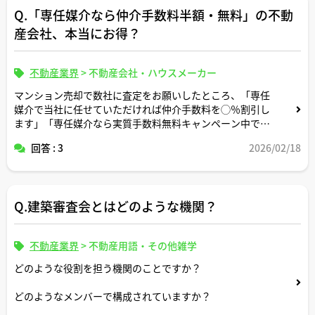
Q.「専任媒介なら仲介手数料半額・無料」の不動
産会社、本当にお得？
不動産業界
>
不動産会社・ハウスメーカー
マンション売却で数社に査定をお願いしたところ、「専任
媒介で当社に任せていただければ仲介手数料を◯％割引し
ます」「専任媒介なら実質手数料無料キャンペーン中で
す」といった提案を受けました。
回答 : 3
2026/02/18
売主としては手数料が安くなるのは魅力ですが、囲い込み
のリスクや、売却価格が下がって結果的に損をするケース
Q.建築審査会とはどのような機関？
もあると耳にします。
不動産業界
>
不動産用語・その他雑学
宅建士さんの実務経験上、「専任媒介＋手数料割引・無
料」の提案を受けたときに、売主側がチェックしておくべ
どのような役割を担う機関のことですか？
きポイントや、注意しておきたい契約条件があれば教えて
ください。
どのようなメンバーで構成されていますか？