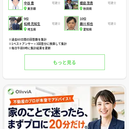
中谷 豊
宅建士
櫻庭 茂貴
宅建士
東京都
秋田県
9位
10位
松崎 充知生
宅建士
藤川 和也
宅建士
埼玉県
愛知県
※過去60日間の回答数を集計
※1ベストアンサー = 3回答分に換算して集計
※毎日午前0時に集計結果を更新
もっと見る