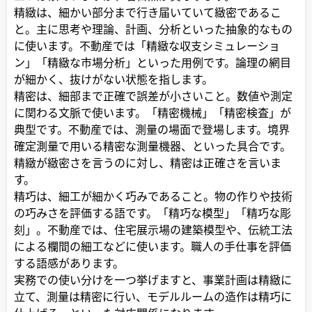
精緻は、細かい部分まで行き届いていて緻密であるこ
と。主に思考や理論、計画、分析といった抽象的なもの
に使います。不動産では「精緻な収支シミュレーショ
ン」「精緻な市場分析」といった用例です。論理の網目
が細かく、抜けがない状態を指します。
精密は、細部まで正確で誤差が小さいこと。数値や測定
に関わる文脈で使います。「精密機械」「精密検査」が
典型です。不動産では、測量の場面で登場します。境界
確定測量で用いる精密な測量機器、といった具合です。
精緻が緻密さを言うのに対し、精密は正確さを言いま
す。
精巧は、細工が細かく巧みであること。物の作りや技術
の巧みさを評価する語です。「精巧な模型」「精巧な彫
刻」。不動産では、住宅展示場の建築模型や、伝統工法
による欄間の細工などに使います。職人の手仕事を評価
する語感があります。
実務での使い分けを一つ挙げますと、事業計画は精緻に
立て、測量は精密に行い、モデルルームの造作は精巧に