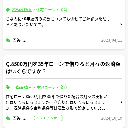
不動産購入
>
住宅ローン・金利
ちなみに40年返済の場合についても併せてご解説いただけ
るとありがたいです。
回答 : 2
2023/04/11
Q.8500万円を35年ローンで借りると月々の返済額
はいくらですか？
不動産購入
>
住宅ローン・金利
住宅ローン8500万円を35年で借りた場合の月々の支払い
額はいくらになりますか。利息総額はいくらになります
か。返済条件や金利条件等は適当な形で設定していただい
て構いません。できれば固定変動それぞれについて返済シ
回答 : 2
2024/10/19
ベストアンサー
ミュレーションを記載いただけると助かります。よろしく
お願いします。