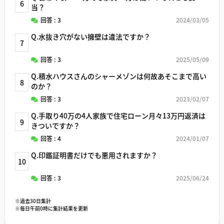
6
当？
回答 : 3
2024/03/05
Q.水抜き穴がない擁壁は違法ですか？
7
回答 : 3
2025/05/09
Q.積水ハウスさんのシャーメゾンは何故あそこまで高い
8
のか？
回答 : 3
2023/02/07
Q.手取り40万の4人家族で住宅ローン月々13万円返済は
9
きついですか？
回答 : 4
2024/01/07
Q.印鑑証明書だけでも悪用されますか？
10
回答 : 3
2025/06/24
※過去30日集計
※毎日午前0時に集計結果を更新