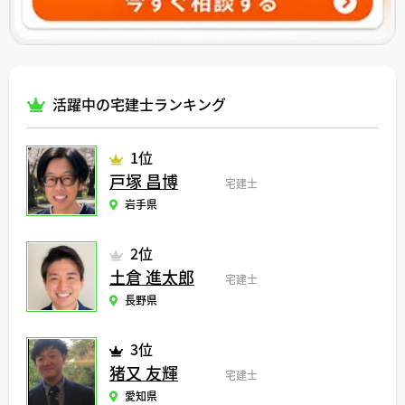
活躍中の宅建士ランキング
1位
戸塚 昌博
宅建士
岩手県
2位
土倉 進太郎
宅建士
長野県
3位
猪又 友輝
宅建士
愛知県