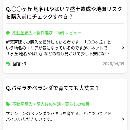
Q.○○ヶ丘 地名はやばい？盛土造成や地盤リスク
を購入前にチェックすべき？
不動産購入
>
物件選び・物件レビュー
新築戸建ての購入を検討している者です。「○○ヶ丘」と
いう地名のエリアが気になっているのですが、ネットで
「ヶ丘 地名 やばい」などの噂も見かけて少し不安になり
ました。
回答 : 3
2026/04/09
宅建士さんから見て、「○○ヶ丘」のような造成住宅地で
事前に確認しておくべき盛土・切土や地盤、ハザードマッ
プの見方などがあれば教えていただけますでしょうか。
Q.パキラをベランダで育てても大丈夫？
不動産購入
>
購入後の生活・暮らしの知恵
マンションのベランダでパキラを育てることについてアド
バイスいただきたいです。