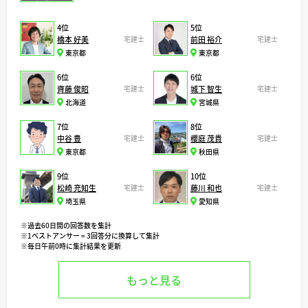
4位
5位
橋本 好美
宅建士
前田 裕介
宅建士
東京都
東京都
6位
6位
齊藤 俊昭
宅建士
城下 智生
宅建士
北海道
宮城県
7位
8位
中谷 豊
宅建士
櫻庭 茂貴
宅建士
東京都
秋田県
9位
10位
松崎 充知生
宅建士
藤川 和也
宅建士
埼玉県
愛知県
※過去60日間の回答数を集計
※1ベストアンサー = 3回答分に換算して集計
※毎日午前0時に集計結果を更新
もっと見る