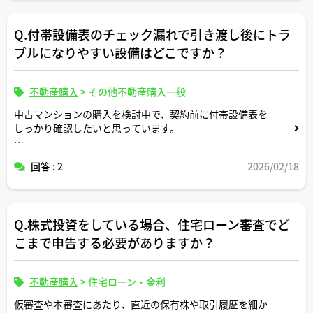
Q.付帯設備表のチェック漏れで引き渡し後にトラ
ブルになりやすい設備はどこですか？
不動産購入
>
その他不動産購入一般
中古マンションの購入を検討中で、契約前に付帯設備表を
しっかり確認したいと思っています。
宅建士さんのご経験上、付帯設備表のチェック漏れが原因
回答 : 2
2026/02/18
で「引き渡し後」にトラブル・クレームになりやすい設備
（給湯・水回り・床暖房・照明など）はどのあたりでしょ
うか？
Q.株式投資をしている場合、住宅ローン審査でど
チェックのコツや、売主側・買主側それぞれが意識してお
くべきポイントがあれば教えてください。
こまで申告する必要がありますか？
不動産購入
>
住宅ローン・金利
仮審査や本審査にあたり、直近の保有株や取引履歴を細か