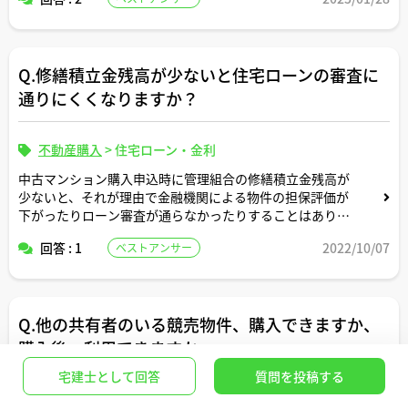
ミュレーションを記載いただけると助かります。よろしく
お願いします。
Q.修繕積立金残高が少ないと住宅ローンの審査に
通りにくくなりますか？
不動産購入
>
住宅ローン・金利
中古マンション購入申込時に管理組合の修繕積立金残高が
少ないと、それが理由で金融機関による物件の担保評価が
下がったりローン審査が通らなかったりすることはありま
すか？
回答 : 1
2022/10/07
ベストアンサー
Q.他の共有者のいる競売物件、購入できますか、
購入後、利用できますか
宅建士として回答
質問を投稿する
不動産購入
>
競売入札