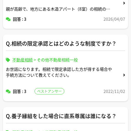
親が高齢で、地方にある木造アパート（8室）の相続の話
が出ています。自分が相続人になった場合、家賃収入をそ
回答 : 3
2026/04/07
のまま受け取りつつ本業の公務員を続けることは可能でし
ょうか。
公務員が相続で賃貸物件を引き継いだときの「許可の要・
Q.相続の限定承認とはどのような制度ですか？
不要」や、人事から指摘されやすいポイントなど、宅建士
さんのご経験があれば教えていただきたいです。
不動産相続
>
その他不動産相続一般
お世話になります。相続で限定承認した方が得する場合や
手続方法について教えてください。
回答 : 3
2022/11/02
ベストアンサー
Q.養子縁組をした場合に直系尊属は誰になる？