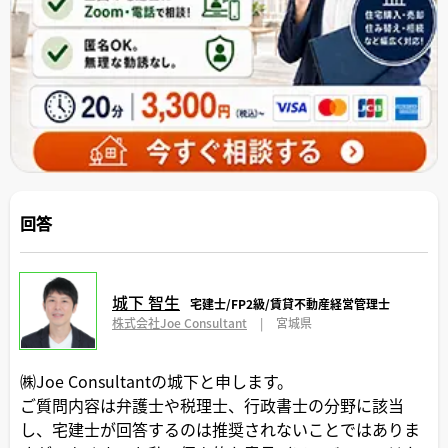
回答
城下 智生
宅建士/FP2級/賃貸不動産経営管理士
株式会社Joe Consultant
|
宮城県
㈱Joe Consultantの城下と申します。
ご質問内容は弁護士や税理士、行政書士の分野に該当
し、宅建士が回答するのは推奨されないことではありま