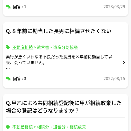
効ですか？
回答 : 1
2023/03/29
詳しくご説明いただけると助かります。
Q.８年前に勘当した長男に相続させたくない
不動産相続
>
遺言書・遺産分割協議
素行が悪くいわゆる不良だった長男を８年前に勘当して以
来、会っていません。
他の子供たちの話だと長男は私が亡くなった後に私の保有
回答 : 3
2022/08/15
する不動産を相続するつもりでいるそうですが、私はそれ
を望みません。
長男に相続させないためにどうすればいいでしょうか？遺
Q.甲乙による共同相続登記後に甲が相続放棄した
言書を書けばいいですか？取るべき方策を教えてくださ
い。
場合の登記はどうなりますか？
不動産相続
>
相続分・遺留分・相続放棄