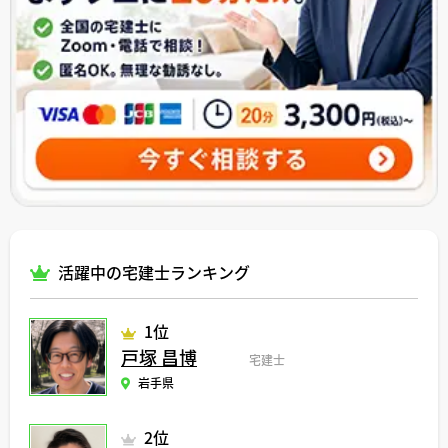
活躍中の宅建士ランキング
1位
戸塚 昌博
宅建士
岩手県
2位