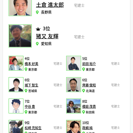
土倉 進太郎
宅建士
長野県
3位
猪又 友輝
宅建士
愛知県
4位
5位
橋本 好美
宅建士
前田 裕介
宅建士
東京都
東京都
6位
6位
城下 智生
宅建士
齊藤 俊昭
宅建士
宮城県
北海道
7位
8位
中谷 豊
宅建士
櫻庭 茂貴
宅建士
東京都
秋田県
9位
10位
松崎 充知生
宅建士
政綱 純
宅建士