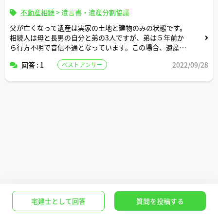
不動産相続
>
遺言書・遺産分割協議
父が亡くなって遺産は実家の土地と建物のみの状態です。
相続人は母と長男の自分と弟の3人ですが、弟は５年前か
ら行方不明で音信不通となっています。この場合、遺産分
割協議はどのようにすればよいでしょうか？
回答 : 1
2022/09/28
ベストアンサー
宅建士として回答
質問を投稿する