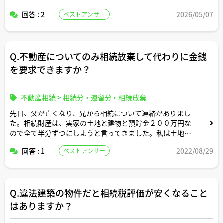
棄のルールってそんなに厳格なのですか？
回答 : 2
2026/05/07
ベストアンサー
知らずに誤って相続の単純承認に該当する行為をしてしま
った場合、その行為を取り消しすることはできないのです
Q.不動産についてのみ相続放棄して代わりに金銭
か？
を要求できますか？
そもそも相続放棄の認定にあたり、相続人各々に単純承認
に該当する行為があったか否かについて誰がそこまで細か
不動産相続
>
相続分・遺留分・相続放棄
くチェックするのですか？
先日、父が亡くなり、兄から相続について連絡がありまし
た。相続財産は、実家の土地と建物と預貯金２００万円な
ので全て半分ずつにしようと言ってきました。私は土地と
建物は相続放棄をして、その分を金銭でもらいたいです。
回答 : 1
2022/08/29
ベストアンサー
この場合、金銭の要求はできるのでしょうか？
Q.違法建築の物件だと相続税評価が安くなること
はありますか？