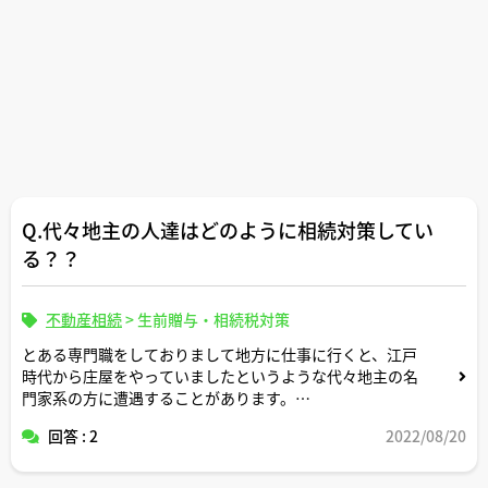
Q.代々地主の人達はどのように相続対策してい
る？？
不動産相続
>
生前贈与・相続税対策
とある専門職をしておりまして地方に仕事に行くと、江戸
時代から庄屋をやっていましたというような代々地主の名
門家系の方に遭遇することがあります。
回答 : 2
2022/08/20
一般的に今の相続税制だと３代で資産が無くなると言われ
ていますが私の目からすると代々地主の方達はそれらの税
制さえも超越している存在のようにさえ見えます。