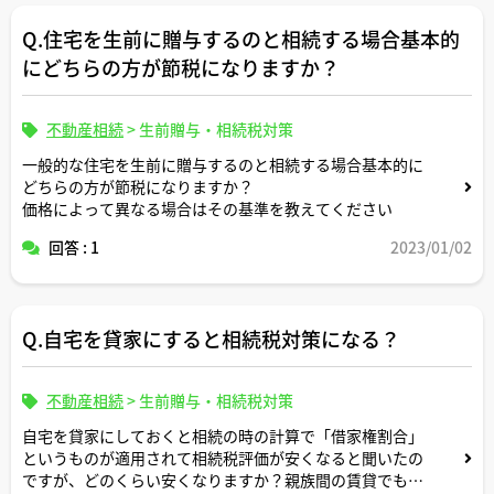
Q.住宅を生前に贈与するのと相続する場合基本的
何か地主の方達だけ知る特殊な相続方法があったりするの
でしょうか。
にどちらの方が節税になりますか？
不動産相続
>
生前贈与・相続税対策
一般的な住宅を生前に贈与するのと相続する場合基本的に
どちらの方が節税になりますか？
価格によって異なる場合はその基準を教えてください
回答 : 1
2023/01/02
Q.自宅を貸家にすると相続税対策になる？
不動産相続
>
生前贈与・相続税対策
自宅を貸家にしておくと相続の時の計算で「借家権割合」
というものが適用されて相続税評価が安くなると聞いたの
ですが、どのくらい安くなりますか？親族間の賃貸でも有