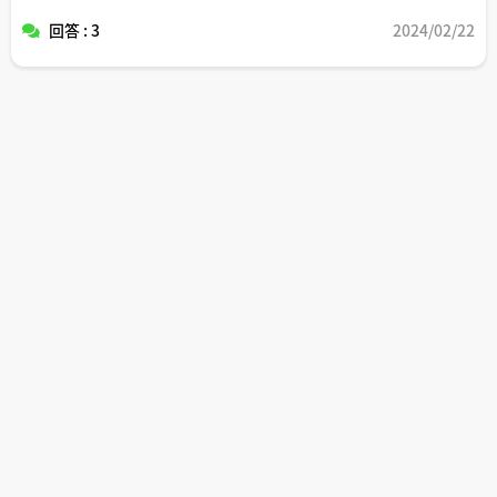
たいです（個人的には１階の部屋よりかは防犯対策面では
回答 : 3
2024/02/22
勝るとは思うのですが。。）