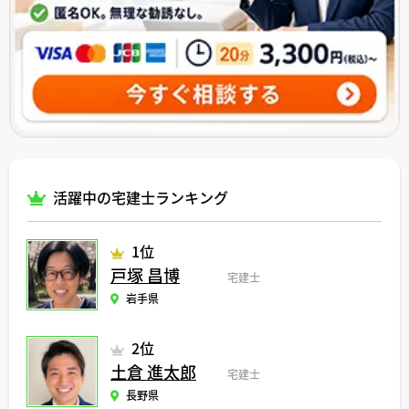
活躍中の宅建士ランキング
1位
戸塚 昌博
宅建士
岩手県
2位
土倉 進太郎
宅建士
長野県