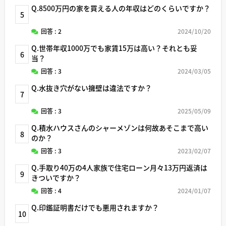
Q.8500万円の家を買える人の年収はどのくらいですか？
5
回答 : 2
2024/10/20
Q.世帯年収1000万でも家賃15万は高い？それとも妥
6
当？
回答 : 3
2024/03/05
Q.水抜き穴がない擁壁は違法ですか？
7
回答 : 3
2025/05/09
Q.積水ハウスさんのシャーメゾンは何故あそこまで高い
8
のか？
回答 : 3
2023/02/07
Q.手取り40万の4人家族で住宅ローン月々13万円返済は
9
きついですか？
回答 : 4
2024/01/07
Q.印鑑証明書だけでも悪用されますか？
10