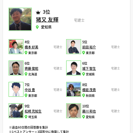
3位
猪又 友輝
宅建士
愛知県
4位
5位
橋本 好美
宅建士
前田 裕介
宅建士
東京都
東京都
6位
6位
齊藤 俊昭
宅建士
城下 智生
宅建士
北海道
宮城県
7位
8位
中谷 豊
宅建士
櫻庭 茂貴
宅建士
東京都
秋田県
9位
10位
松崎 充知生
宅建士
藤川 和也
宅建士
埼玉県
愛知県
※過去60日間の回答数を集計
※1ベストアンサー = 3回答分に換算して集計