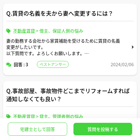
Q.賃貸の名義を夫から妻へ変更するには？
不動産賃貸
>
借主、保証人側の悩み
妻の勤務する会社から家賃補助を受けるために賃貸の名義
変更がしたいです。
以下質問です。よろしくお願いします。
回答 : 3
2024/02/06
ベストアンサー
・誰に相談してどのような手続きを経る必要があります
か？
・賃貸契約の際にお世話になった不動産屋さんに連絡すべ
Q.事故部屋、事故物件どこまでリフォームすれば
きですか？
通知しなくても良い？
・名義変更に費用はかかりますか？
不動産賃貸
>
貸主、管理者側の悩み
事故部屋、事故物件についてそれらの建物をどの程度リフ
宅建士として回答
質問を投稿する
ォームすれば通知しなくても良いのでしょうか？完全に立
て替えても通知する必要はあるのか？