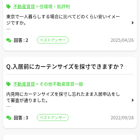
不動産賃貸
>
住環境・街評判
東京で一人暮らしする場合に比べてどのくらい安いイメー
ジですか。
参考になるデータや指標があればご教示いただけますと幸
回答 : 2
2025/04/26
ベストアンサー
いです。
Q.入居前にカーテンサイズを採寸できますか？
不動産賃貸
>
その他不動産賃貸一般
内見時にカーテンサイズを採寸し忘れたまま入居申込をし
て審査が通りました。
賃貸契約書へのサインはまだですが、サインした後であれ
回答 : 3
2022/09/28
ベストアンサー
ば不動産屋さんに頼めば入居前でもお部屋に入って採寸で
きますか。