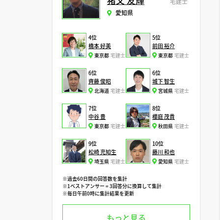
猪又 友輝
宅建士
愛知県
4位
5位
橋本 好美
前田 裕介
東京都
宅建士
東京都
宅建士
6位
6位
齊藤 俊昭
城下 智生
北海道
宅建士
宮城県
宅建士
7位
8位
中谷 豊
櫻庭 茂貴
東京都
宅建士
秋田県
宅建士
9位
10位
松崎 充知生
藤川 和也
埼玉県
宅建士
愛知県
宅建士
※過去60日間の回答数を集計
※1ベストアンサー = 3回答分に換算して集計
※毎日午前0時に集計結果を更新
もっと見る