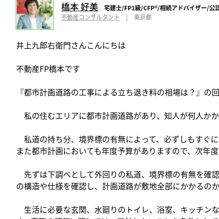
橋本 好美
宅建士/FP1級/CFP®️/相続アドバイザー
不動産コンサルタント
|
東京都
井上九郎右衛門さんこんにちは
不動産FP橋本です
『都市計画道路の工事による立ち退き料の相場は？』の回
私の住むエリアに都市計画道路があり、知人が何人かか
私道の持ち分、境界標の有無によって、必ずしもすぐに
また都市計画においても年度予算がありますので、次年度
先ずは下調べとして外回りの私道、境界標の有無を確認
の構造や仕様を確認し、計画道路が敷地全部にかかるのか
生活に必要な玄関、水廻りのトイレ、浴室、キッチンな