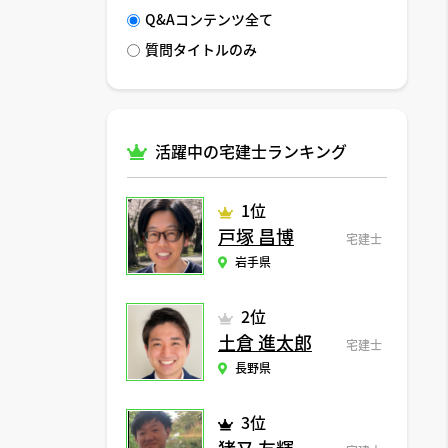
Q&Aコンテンツ全て
質問タイトルのみ
活躍中の宅建士ランキング
1位
戸塚 昌博
宅建士
岩手県
2位
土倉 進太郎
宅建士
長野県
3位