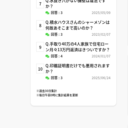
Q.水抜き穴がない擁壁は違法です
7
か？
回答 : 3
2025/05/09
Q.積水ハウスさんのシャーメゾンは
8
何故あそこまで高いのか？
回答 : 3
2023/02/07
Q.手取り40万の4人家族で住宅ロー
9
ン月々13万円返済はきついですか？
回答 : 4
2024/01/07
Q.印鑑証明書だけでも悪用されます
10
か？
回答 : 3
2025/06/24
※過去30日集計
※毎日午前0時に集計結果を更新