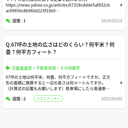
https://news.yahoo.co.jp/articles/67318cddde5af832cb
ac99656c8b960d223f33b9
回答 : 1
2024/03/14
解除された場合、変動金利と固定金利だとどちらが先に影
響受けやすいのでしょうか？
Q.67坪の土地の広さはどのくらい？何平米？何
そのほか、解除された場合の今後の住宅業界の見通しにつ
いて宅建士の皆様のご見解をお聞かせ頂けますと幸いで
畳？何平方フィート？
す。
不動産業界
>
不動産用語・その他雑学
67坪の土地は何平米、何畳、何平方フィートですか。正方
形の面積に換算すると一辺の長さは何メートルですか。
（計算式の記載もお願いします）駐車場にしたら普通車約
何台分のスペースですか？
回答 : 2
2025/09/05
ベストアンサー