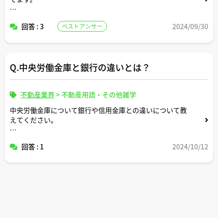
ドラッグストアやスーパーやニトリなどの小売業の店舗開
回答 : 3
2024/09/30
ベストアンサー
発部門だと宅建士資格を持っていると活躍しやすいという
話を聞きました。具体的にどういったイメージで宅建士の
資格が活きてくるか知りたいです。
Q.中央労働金庫と銀行の違いとは？
ご経験談大歓迎です。よろしくお願いします。
不動産業界
>
不動産用語・その他雑学
中央労働金庫について銀行や信用金庫との違いについて教
えてください。
また、住宅ローン借り入れにあたっての他の金融機関との
回答 : 1
2024/10/12
サービスの違いについても教えてください。