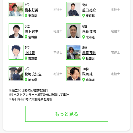
4位
5位
橋本 好美
宅建士
前田 裕介
宅建士
東京都
東京都
6位
6位
城下 智生
宅建士
齊藤 俊昭
宅建士
宮城県
北海道
7位
8位
中谷 豊
宅建士
櫻庭 茂貴
宅建士
東京都
秋田県
9位
10位
松崎 充知生
宅建士
政綱 純
宅建士
埼玉県
北海道
※過去60日間の回答数を集計
※1ベストアンサー = 3回答分に換算して集計
※毎日午前0時に集計結果を更新
もっと見る