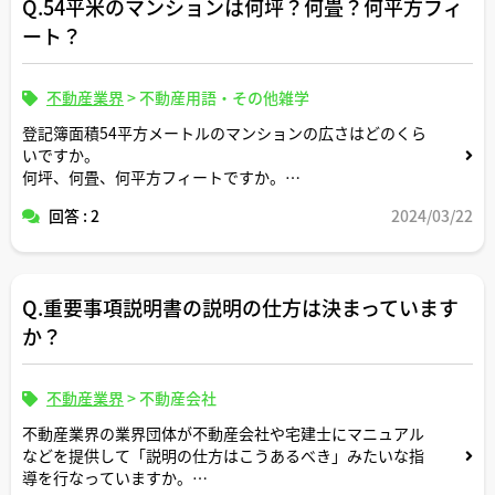
Q.54平米のマンションは何坪？何畳？何平方フィ
ート？
不動産業界
>
不動産用語・その他雑学
登記簿面積54平方メートルのマンションの広さはどのくら
いですか。
何坪、何畳、何平方フィートですか。
回答 : 2
2024/03/22
正方形の面積に換算すると一辺の長さは何メートルです
か。
間取りはどんなイメージですか。
Q.重要事項説明書の説明の仕方は決まっています
か？
不動産業界
>
不動産会社
不動産業界の業界団体が不動産会社や宅建士にマニュアル
などを提供して「説明の仕方はこうあるべき」みたいな指
導を行なっていますか。