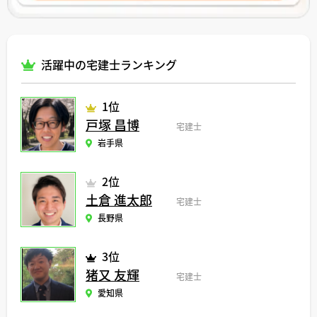
活躍中の宅建士ランキング
1位
戸塚 昌博
宅建士
岩手県
2位
土倉 進太郎
宅建士
長野県
3位
猪又 友輝
宅建士
愛知県