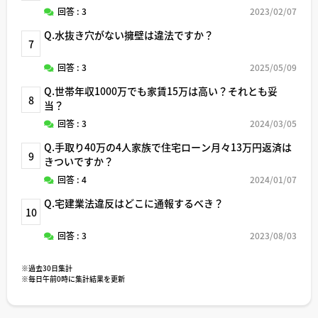
回答 : 3
2023/02/07
Q.水抜き穴がない擁壁は違法ですか？
7
回答 : 3
2025/05/09
Q.世帯年収1000万でも家賃15万は高い？それとも妥
8
当？
回答 : 3
2024/03/05
Q.手取り40万の4人家族で住宅ローン月々13万円返済は
9
きついですか？
回答 : 4
2024/01/07
Q.宅建業法違反はどこに通報するべき？
10
回答 : 3
2023/08/03
※過去30日集計
※毎日午前0時に集計結果を更新