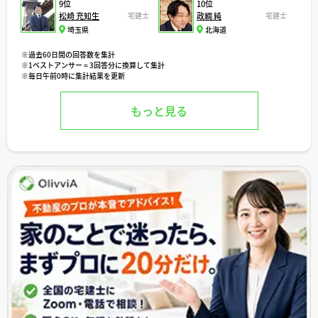
9位
10位
松崎 充知生
宅建士
政綱 純
宅建士
埼玉県
北海道
※過去60日間の回答数を集計
※1ベストアンサー = 3回答分に換算して集計
※毎日午前0時に集計結果を更新
もっと見る