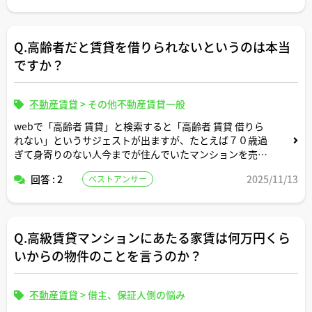
Q.高齢者だと賃貸を借りられないというのは本当
ですか？
不動産賃貸
>
その他不動産賃貸一般
webで「高齢者 賃貸」と検索すると「高齢者 賃貸 借りら
れない」というサジェストが出ますが、たとえば７０歳過
ぎて身寄りのない人今までが住んでいたマンションを売り
払って現金化して賃貸に引っ越したいと思っても現実的に
回答 : 2
2025/11/13
ベストアンサー
は壁があるということですか？
宅建士さんが今までサポートした高齢のお客様の事例を教
えていただけますと幸いです。
Q.高級賃貸マンションにあたる家賃は何万円くら
いからの物件のことを言うのか？
不動産賃貸
>
借主、保証人側の悩み