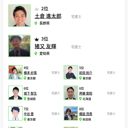
2位
土倉 進太郎
宅建士
長野県
3位
猪又 友輝
宅建士
愛知県
4位
5位
橋本 好美
宅建士
前田 裕介
宅建士
東京都
東京都
6位
6位
城下 智生
宅建士
齊藤 俊昭
宅建士
宮城県
北海道
7位
8位
中谷 豊
宅建士
櫻庭 茂貴
宅建士
東京都
秋田県