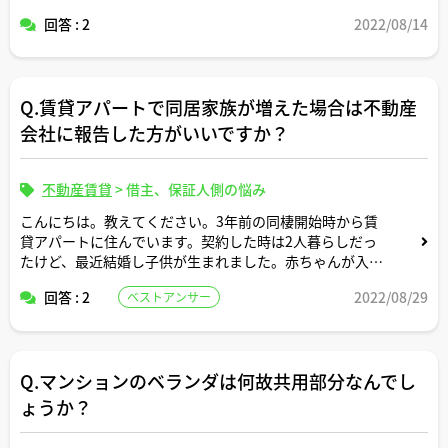
納しています。今まで3回ほど文書にて支払いの催促をし
回答 : 2
2022/08/14
ましたがダメでした。この場合、契約を解除して退去させ
ることは可能でしょうか？
Q.賃貸アパートで同居家族が増えた場合は不動産
会社に報告した方がいいですか？
不動産賃貸
>
借主、保証人側の悩み
こんにちは。教えてください。3年前の同棲開始時から賃
貸アパートに住んでいます。契約した時は2人暮らしだっ
たけど、最近結婚し子供が生まれました。赤ちゃんが入居
人数に含まれるのか分からないけど不動産会社に報告した
回答 : 2
2022/08/29
ベストアンサー
方がいいですか？
Q.マンションのベランダは何故共用部分なんでし
ょうか？