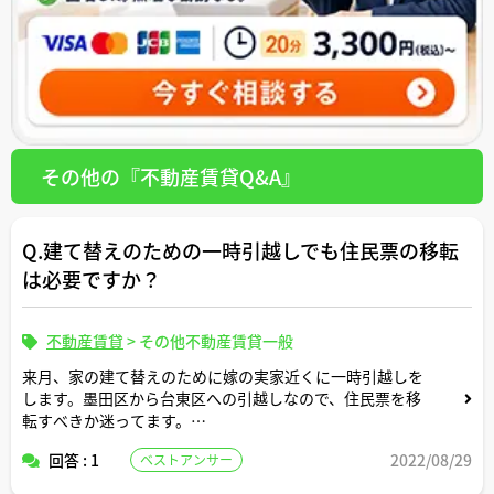
その他の『不動産賃貸Q&A』
Q.建て替えのための一時引越しでも住民票の移転
は必要ですか？
不動産賃貸
>
その他不動産賃貸一般
来月、家の建て替えのために嫁の実家近くに一時引越しを
します。墨田区から台東区への引越しなので、住民票を移
転すべきか迷ってます。
回答 : 1
2022/08/29
ベストアンサー
どうせ1年くらいですぐに戻ってくるのでこのままでいい
なら移さなくてもいいかなと考えています。