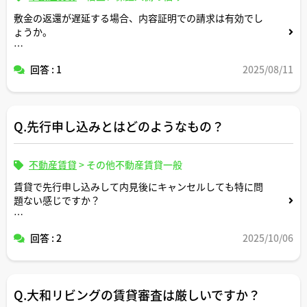
敷金の返還が遅延する場合、内容証明での請求は有効でし
ょうか。
送付時期の目安、文面に入れるべき要素、原状回復費の妥
回答 : 1
2025/08/11
当性を争うための証拠（写真・見積）の揃え方について、
宅建士さんの実務視点で教えてください。
Q.先行申し込みとはどのようなもの？
不動産賃貸
>
その他不動産賃貸一般
賃貸で先行申し込みして内見後にキャンセルしても特に問
題ない感じですか？
仲介会社からどう思われますか？
回答 : 2
2025/10/06
Q.大和リビングの賃貸審査は厳しいですか？