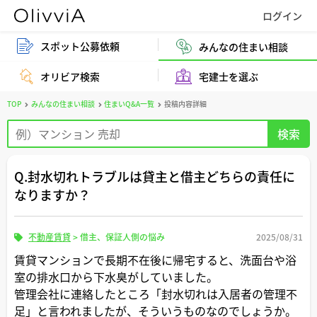
スポット公募依頼
みんなの住まい相談
オリビア検索
宅建士を選ぶ
TOP
みんなの住まい相談
住まいQ&A一覧
投稿内容詳細
Q.封水切れトラブルは貸主と借主どちらの責任に
なりますか？
不動産賃貸
>
借主、保証人側の悩み
2025/08/31
賃貸マンションで長期不在後に帰宅すると、洗面台や浴
室の排水口から下水臭がしていました。
管理会社に連絡したところ「封水切れは入居者の管理不
足」と言われましたが、そういうものなのでしょうか。