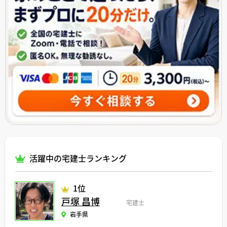
活躍中の宅建士ランキング
1位
戸塚 昌博
宅建士
岩手県