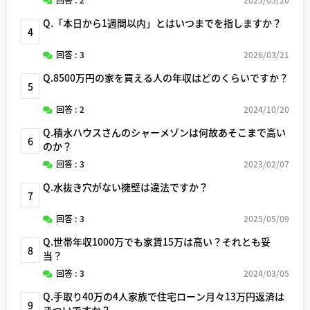
Q.「本日から1週間以内」とはいつまでを指しますか？
4
回答 : 3
2026/03/21
Q.8500万円の家を買える人の年収はどのくらいですか？
5
回答 : 2
2024/10/20
Q.積水ハウスさんのシャーメゾンは何故あそこまで高い
6
のか？
回答 : 3
2023/02/07
Q.水抜き穴がない擁壁は違法ですか？
7
回答 : 3
2025/05/09
Q.世帯年収1000万でも家賃15万は高い？それとも妥
8
当？
回答 : 3
2024/03/05
Q.手取り40万の4人家族で住宅ローン月々13万円返済は
9
きついですか？