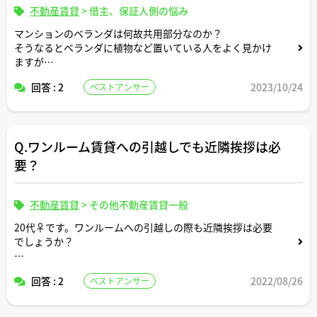
不動産賃貸
>
借主、保証人側の悩み
マンションのベランダは何故共用部分なのか？
そうなるとベランダに植物など置いている人をよく見かけ
ますが
ダメなんではないでしょうか？
回答 : 2
2023/10/24
ベストアンサー
Q.ワンルーム賃貸への引越しでも近隣挨拶は必
要？
不動産賃貸
>
その他不動産賃貸一般
20代♀です。ワンルームへの引越しの際も近隣挨拶は必要
でしょうか？
若干コミュ障気味なのでしなくてもよいならしないつもり
回答 : 2
2022/08/26
ベストアンサー
ですが、必要であればしようと思います。
した方がよい場合、どこまでするべきかについても教えて