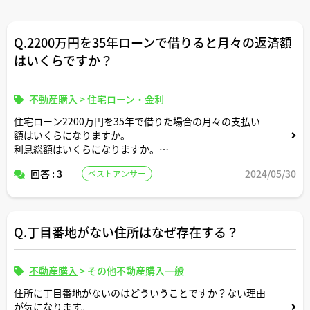
Q.2200万円を35年ローンで借りると月々の返済額
はいくらですか？
不動産購入
>
住宅ローン・金利
住宅ローン2200万円を35年で借りた場合の月々の支払い
額はいくらになりますか。
利息総額はいくらになりますか。
回答 : 3
2024/05/30
ベストアンサー
返済条件や金利条件等は適当な形で設定していただいて構
いません。
できれば固定変動それぞれについて返済シミュレーション
を記載いただけると助かります。
Q.丁目番地がない住所はなぜ存在する？
よろしくお願いします。
不動産購入
>
その他不動産購入一般
住所に丁目番地がないのはどういうことですか？ない理由
が気になります。