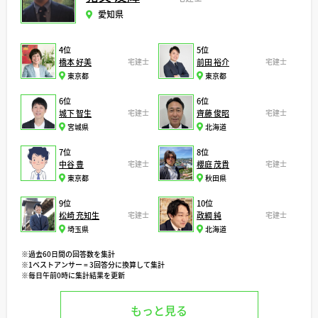
愛知県
4位
5位
橋本 好美
宅建士
前田 裕介
宅建士
東京都
東京都
6位
6位
城下 智生
宅建士
齊藤 俊昭
宅建士
宮城県
北海道
7位
8位
中谷 豊
宅建士
櫻庭 茂貴
宅建士
東京都
秋田県
9位
10位
松崎 充知生
宅建士
政綱 純
宅建士
埼玉県
北海道
※過去60日間の回答数を集計
※1ベストアンサー = 3回答分に換算して集計
※毎日午前0時に集計結果を更新
もっと見る