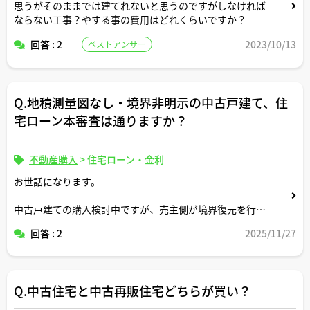
思うがそのままでは建てれないと思うのですがしなければ
ならない工事？やする事の費用はどれくらいですか？
回答 : 2
2023/10/13
ベストアンサー
Q.地積測量図なし・境界非明示の中古戸建て、住
宅ローン本審査は通りますか？
不動産購入
>
住宅ローン・金利
お世話になります。
中古戸建ての購入検討中ですが、売主側が境界復元を行わ
ず「境界非明示」での引渡し予定、かつ地積測量図が見当
回答 : 2
2025/11/27
たらないとのこと。
このような条件下でも銀行系／地銀／信金／フラット35あ
たりで審査が通る可能性はありますか。アドバイスお願い
Q.中古住宅と中古再販住宅どちらが買い？
しますmm