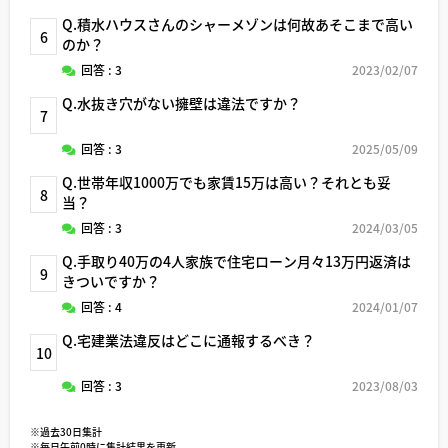
Q.積水ハウスさんのシャーメゾンは何故あそこまで高い
6
のか？
回答 : 3
2023/02/07
Q.水抜き穴がない擁壁は違法ですか？
7
回答 : 3
2025/05/09
Q.世帯年収1000万でも家賃15万は高い？それとも妥
8
当？
回答 : 3
2024/03/05
Q.手取り40万の4人家族で住宅ローン月々13万円返済は
9
きついですか？
回答 : 4
2024/01/07
Q.宅建業法違反はどこに通報するべき？
10
回答 : 3
2023/08/03
※過去30日集計
※毎日午前0時に集計結果を更新