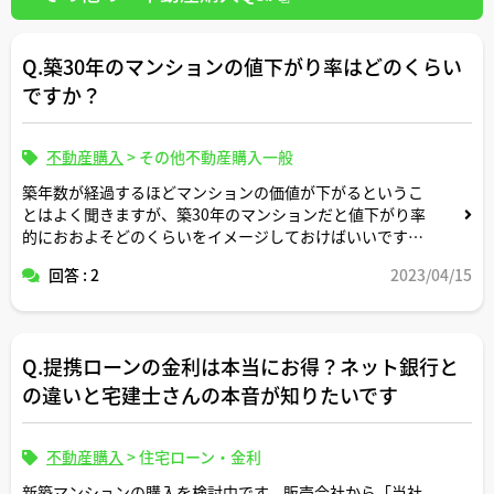
Q.築30年のマンションの値下がり率はどのくらい
ですか？
不動産購入
>
その他不動産購入一般
築年数が経過するほどマンションの価値が下がるというこ
とはよく聞きますが、築30年のマンションだと値下がり率
的におおよそどのくらいをイメージしておけばいいです
か。
回答 : 2
2023/04/15
差し障りの無い範囲で、過去に実際に取引したりしてご存
知のマンション物件の具体的な事例を挙げて頂けるようで
したらより参考になります。
Q.提携ローンの金利は本当にお得？ネット銀行と
の違いと宅建士さんの本音が知りたいです
不動産購入
>
住宅ローン・金利
新築マンションの購入を検討中です。販売会社から「当社