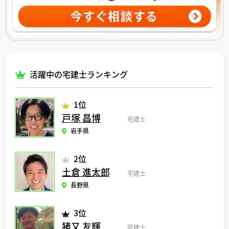
活躍中の宅建士ランキング
1位
戸塚 昌博
宅建士
岩手県
2位
土倉 進太郎
宅建士
長野県
3位
猪又 友輝
宅建士