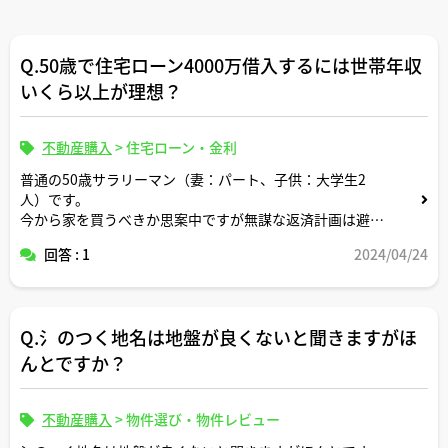
Q.50歳で住宅ローン4000万借入するには世帯年収
いくら以上が理想？
不動産購入
>
住宅ローン・金利
普通の50歳サラリーマン（妻：パート、子供：大学生2
人）です。
今から家を買うべきか思案中ですが無謀な返済計画は避け
たいところです。
回答 : 1
2024/04/24
現在世帯年収730万円ですが頭金なしでおおよそいくら借
りれるか知りたいです。50歳のサラリーマンが住宅ローン
4000万円借入するには世帯年収いくら以上あるのが理想
Q.氵のつく地名は地盤が良くないと聞きますがほ
かについても教えてください。よろしくお願いします。
んとですか？
不動産購入
>
物件選び・物件レビュー