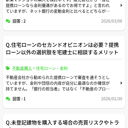
提携ローンなら金利優遇があるのでお得ですよ」と言われ
ていますが、ネット銀行の変動金利と比べるとどちらが本
当に有利なのかイメージがついていません。
回答 : 2
2026/03/06
宅建士さんのご経験上、提携ローンとネット銀行を比較す
るときに、金利以外で必ずチェックしておくべきポイント
や「ここを見落とすと後悔しやすい」という注意点があれ
Q.住宅ローンのセカンドオピニオンは必要？提携
ば教えてください。
ローン以外の選択肢を宅建士に相談するメリット
不動産購入
>
住宅ローン・金利
不動産会社から勧められた提携ローンで審査を通そうとし
ていますが、金利や団信の内容が自分に最適なのか確信が
持てません。「銀行の担当者」ではなく「不動産のプロ」
にセカンドオピニオンを求めることで、返済計画の隠れた
回答 : 1
2026/01/30
リスクを見つけてもらうことはできますか？
宅建士さんが見てきた中で、ペアローンや変動金利の選択
で「それはやめておいたほうがいい」とアドバイスした成
Q.未登記建物を購入する場合の売買リスクやトラ
功事例などがあれば教えてください。