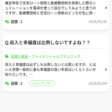
確定申告で住宅ローン控除と医療費控除を併用した際のシ
ュミレーションを電卓を使って自分でしてみようと思うの
ですが、医療費控除と住宅ローン控除のどっちが先に控除
すべき対象になりますか？
回答 : 1
2024/05/30
仮に年収850万円、住宅ローン5200万円、実際に支払った
医療費90万円、保険金等で補填される金額50万円だった
場合での計算例をお示しいただけると助かります。
Q.収入と幸福度は比例しないですよね？？
（仮定の事例に基づく一般的な税の計算方法についての相
法律と税金
>
ファイナンシャルプランニング
談ですので、税務相談ではありません）
収入と幸福度は必ずしも比例しないとは思いますが、とは
いえ世間一般的に最も幸福度の高い年収はいくらくらいか
知りたいです。
回答 : 2
2024/02/04
ベストアンサー
参考になりそうな世帯年収と幸福度に関するグラフやデー
タなどがあればリンクURLで教えてください。
また宅建士さん目線での視点やご意見も伺いたいです。
よろしくお願いします。