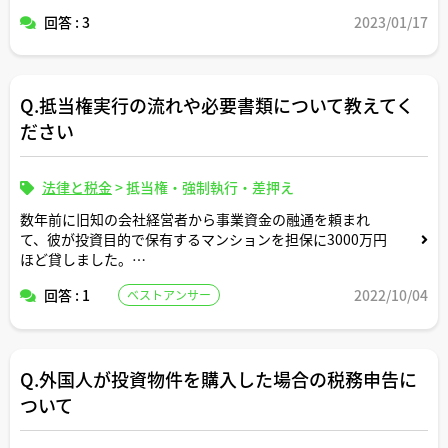
回答 : 3
2023/01/17
Q.抵当権実行の流れや必要書類について教えてく
ださい
法律と税金
>
抵当権・強制執行・差押え
数年前に旧知の会社経営者から事業資金の融通を頼まれ
て、彼が投資目的で保有するマンションを担保に3000万円
ほど貸しました。
回答 : 1
2022/10/04
ベストアンサー
10年来持ちつ持たれつで仕事付き合いしてきた男だったの
で、情に絆され金利も一般の不動産担保ローンの半分以下
で貸しました。
Q.外国人が投資物件を購入した場合の税務申告に
最初は毎月定額しっかりと返済してくれていました。
ついて
ところが最近になって返済が数か月連続で滞るようにな
り、とうとう先週には連絡しても音信不通になってしまい