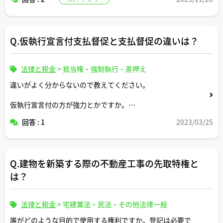
い。
Q.仮執行宣言付支払督促と支払督促の違いは？
法律と税金
>
抵当権・強制執行・差押え
違いがよく分からないので教えてください。
仮執行宣言付の方が強力とかですか。
どちらも家賃の支払いを怠っている滞納者に向けて大家さ
回答 : 1
2023/03/25
んから届く類の書類という点では同じですか。
Q.建物を新築する際の不動産工事の先取特権と
は？
法律と税金
>
宅建業法・民法・その他法律一般
誰がどのような目的で使用する権利ですか。登記は必要で