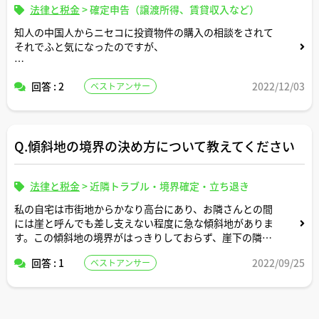
ました。
法律と税金
>
確定申告（譲渡所得、賃貸収入など）
知人の中国人からニセコに投資物件の購入の相談をされて
このままだと返済の見通しが立たないので、致し方ないで
それでふと気になったのですが、
すが、抵当権の実行に踏み切ろうと思います。
海外在住の外国人が日本の投資物件を購入した場合に、日
ただ、自分自身、抵当権を実行した経験がないのでどのよ
回答 : 2
2022/12/03
ベストアンサー
本での確定申告が必要になるケースというのはあるのでし
うな書類を揃えてどのような手続きを踏めばいいのか手続
ょうか。
きの全体像がよくわかっていません。
たとえばですが、債務者の債務不履行を証明する書類はど
Q.傾斜地の境界の決め方について教えてください
のように作成してどこの裁判所に提出すればいいのでしょ
うか。
法律と税金
>
近隣トラブル・境界確定・立ち退き
ご指南いただけますと助かります。
私の自宅は市街地からかなり高台にあり、お隣さんとの間
には崖と呼んでも差し支えない程度に急な傾斜地がありま
す。この傾斜地の境界がはっきりしておらず、崖下の隣地
に住んでいるお隣さんも境界がどこか知りません。
回答 : 1
2022/09/25
ベストアンサー
崖地の境界確定について、何か考え方があれば教えてくだ
さい。