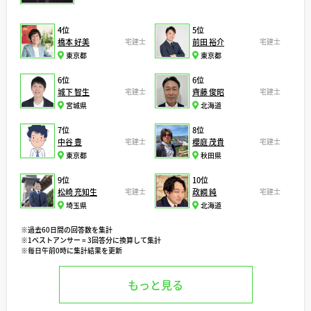
4位
5位
橋本 好美
宅建士
前田 裕介
宅建士
東京都
東京都
6位
6位
城下 智生
宅建士
齊藤 俊昭
宅建士
宮城県
北海道
7位
8位
中谷 豊
宅建士
櫻庭 茂貴
宅建士
東京都
秋田県
9位
10位
松崎 充知生
宅建士
政綱 純
宅建士
埼玉県
北海道
※過去60日間の回答数を集計
※1ベストアンサー = 3回答分に換算して集計
※毎日午前0時に集計結果を更新
もっと見る