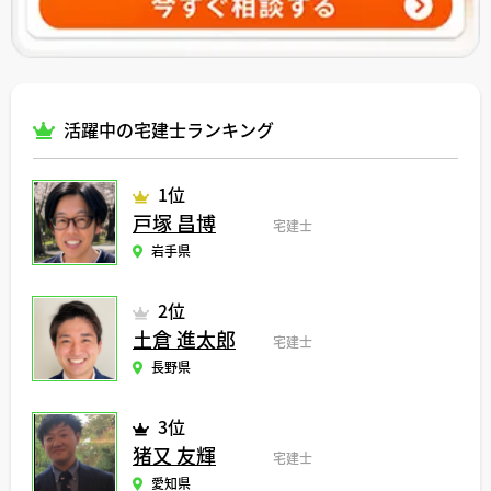
活躍中の宅建士ランキング
1位
戸塚 昌博
宅建士
岩手県
2位
土倉 進太郎
宅建士
長野県
3位
猪又 友輝
宅建士
愛知県