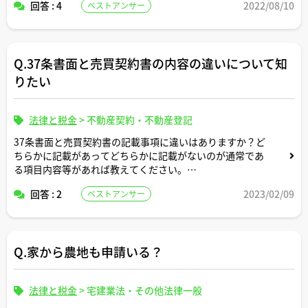
回答 : 4
2022/08/10
ベストアンサー
先日、地方に保有しているアパート物件の管理状況の視察
がてら家族旅行をしました。その際の、家族全員分（旦那
と私と子供2人）の新幹線代とレンタカー代と飲食費とリ
Q.37条書面と売買契約書の内容の違いについて知
ゾートホテルの宿泊費は経費処理認められますか？?
りたい
私は認められると思っていたのですが、知り合いが「無理
でしょ」と言うので、こちらでプロの方から教えていただ
きたく投稿しました。
法律と税金
>
不動産契約・不動産登記
37条書面と売買契約書の記載事項に違いはありますか？ど
ちらかに記載があってどちらかに記載がないのが通常であ
よろしくお願いしますmm
る項目内容等があれば教えてください。
回答 : 2
2023/02/09
ベストアンサー
また、両者の法的意味合いとか位置づけの違いについても
教えてください。
よろしくお願いします。
Q.家から農地も申請いる？
法律と税金
>
宅建業法・その他法律一般