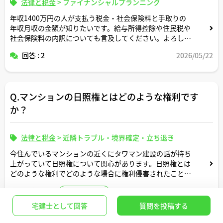
法律と税金
>
ファイナンシャルプランニング
年収1400万円の人が支払う税金・社会保険料と手取りの
年収月収の金額が知りたいです。給与所得控除や住民税や
社会保険料の内訳についても言及してください。よろしく
お願いします。
回答 : 2
2026/05/22
Q.マンションの日照権とはどのような権利です
か？
法律と税金
>
近隣トラブル・境界確定・立ち退き
今住んでいるマンションの近くにタワマン建設の話が持ち
上がっていて日照権について関心があります。日照権とは
どのような権利でどのような場合に権利侵害されたことに
なる権利か知りたいです。
回答 : 1
2022/09/12
ベストアンサー
あと、マンションだと階層や部屋向きなどの影響で日当た
宅建士として回答
質問を投稿する
リも各部屋によって異なると思うのですが、同じマンショ
ンの住人であれば誰もが平等に同じ内容の日照権を保有し