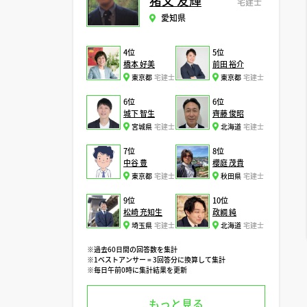
猪又 友輝
宅建士
愛知県
4位
5位
橋本 好美
前田 裕介
東京都
宅建士
東京都
宅建士
6位
6位
城下 智生
齊藤 俊昭
宮城県
宅建士
北海道
宅建士
7位
8位
中谷 豊
櫻庭 茂貴
東京都
宅建士
秋田県
宅建士
9位
10位
松崎 充知生
政綱 純
埼玉県
宅建士
北海道
宅建士
※過去60日間の回答数を集計
※1ベストアンサー = 3回答分に換算して集計
※毎日午前0時に集計結果を更新
もっと見る