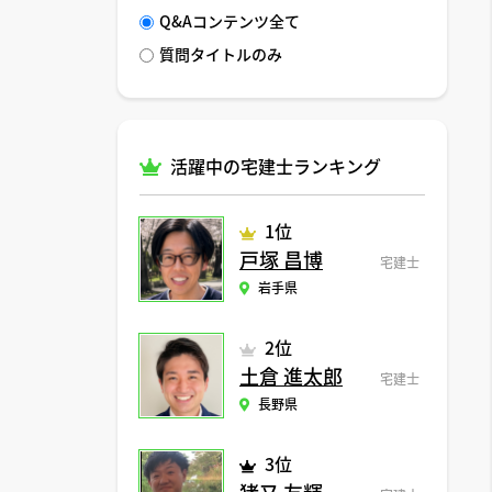
Q&Aコンテンツ全て
質問タイトルのみ
活躍中の宅建士ランキング
1位
戸塚 昌博
宅建士
岩手県
2位
土倉 進太郎
宅建士
長野県
3位