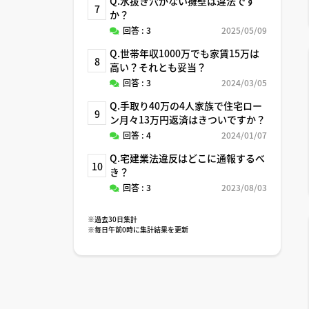
Q.水抜き穴がない擁壁は違法です
7
か？
回答 : 3
2025/05/09
Q.世帯年収1000万でも家賃15万は
8
高い？それとも妥当？
回答 : 3
2024/03/05
Q.手取り40万の4人家族で住宅ロー
9
ン月々13万円返済はきついですか？
回答 : 4
2024/01/07
Q.宅建業法違反はどこに通報するべ
10
き？
回答 : 3
2023/08/03
※過去30日集計
※毎日午前0時に集計結果を更新