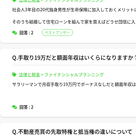
社会人3年目の20代独身男性が生命保険に加入しておくメリット
そのうち結婚して住宅ローンを組んで家を買えばどうせ団信に入
に入っておくメリットはないような気はしていますが、生命保険
回答 : 2
ベストアンサー
ので何かアドバイスがあればいただけると嬉しいです。
Q.手取り19万だと額面年収はいくらになりますか
法律と税金
>
ファイナンシャルプランニング
サラリーマンで月収手取り19万円でボーナスなしだと額面年収
回答 : 2
Q.不動産売買の先取特権と抵当権の違いについて