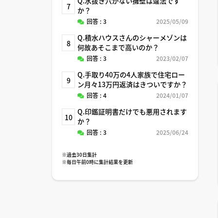
Q.水抜き穴がない擁壁は違法です
7
か？
回答 : 3
2025/05/09
Q.積水ハウスさんのシャーメゾンは
8
何故あそこまで高いのか？
回答 : 3
2023/02/07
Q.手取り40万の4人家族で住宅ロー
9
ン月々13万円返済はきついですか？
回答 : 4
2024/01/07
Q.印鑑証明書だけでも悪用されます
10
か？
回答 : 3
2025/06/24
※過去30日集計
※毎日午前0時に集計結果を更新