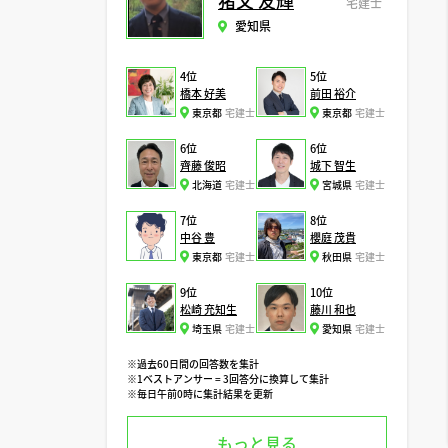
猪又 友輝
宅建士
愛知県
4位
5位
橋本 好美
前田 裕介
東京都
宅建士
東京都
宅建士
6位
6位
齊藤 俊昭
城下 智生
北海道
宅建士
宮城県
宅建士
7位
8位
中谷 豊
櫻庭 茂貴
東京都
宅建士
秋田県
宅建士
9位
10位
松崎 充知生
藤川 和也
埼玉県
宅建士
愛知県
宅建士
※過去60日間の回答数を集計
※1ベストアンサー = 3回答分に換算して集計
※毎日午前0時に集計結果を更新
もっと見る