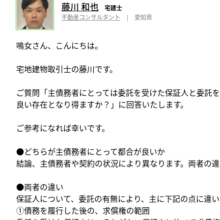
藤川 和也
宅建士
不動産コンサルタント
|
愛知県
鳴女さん、こんにちは。
宅地建物取引士の藤川です。
ご質問「主債務者にとっては委託を受けた保証人と委託
良い存在となり得ますか？」に回答いたします。
ご参考になれば幸いです。
●どちらが主債務者にとって都合が良いか
結論、主債務者や契約の状況により異なります。両者の違
●両者の違い
保証人について、委託の有無により、主に下記の点に違い
①債務を履行した後の、求償権の範囲