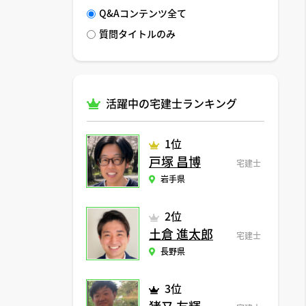
Q&Aコンテンツ全て
質問タイトルのみ
活躍中の宅建士ランキング
1位
戸塚 昌博
宅建士
岩手県
2位
土倉 進太郎
宅建士
長野県
3位