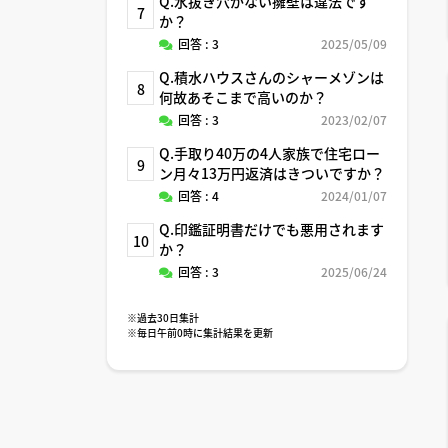
Q.水抜き穴がない擁壁は違法です
7
か？
回答 : 3
2025/05/09
Q.積水ハウスさんのシャーメゾンは
8
何故あそこまで高いのか？
回答 : 3
2023/02/07
Q.手取り40万の4人家族で住宅ロー
9
ン月々13万円返済はきついですか？
回答 : 4
2024/01/07
Q.印鑑証明書だけでも悪用されます
10
か？
回答 : 3
2025/06/24
※過去30日集計
※毎日午前0時に集計結果を更新