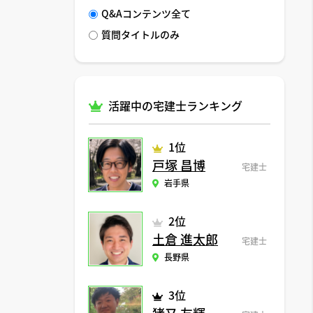
Q&Aコンテンツ全て
質問タイトルのみ
活躍中の宅建士ランキング
1位
戸塚 昌博
宅建士
岩手県
2位
土倉 進太郎
宅建士
長野県
3位