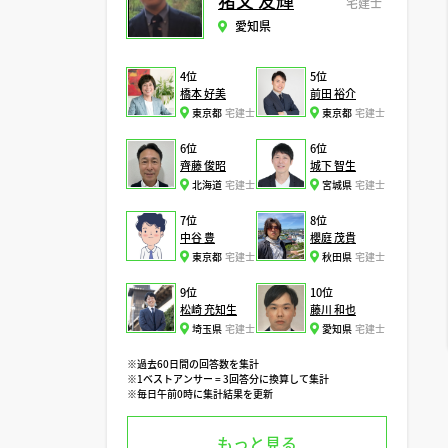
猪又 友輝
宅建士
愛知県
4位
5位
橋本 好美
前田 裕介
東京都
宅建士
東京都
宅建士
6位
6位
齊藤 俊昭
城下 智生
北海道
宅建士
宮城県
宅建士
7位
8位
中谷 豊
櫻庭 茂貴
東京都
宅建士
秋田県
宅建士
9位
10位
松崎 充知生
藤川 和也
埼玉県
宅建士
愛知県
宅建士
※過去60日間の回答数を集計
※1ベストアンサー = 3回答分に換算して集計
※毎日午前0時に集計結果を更新
もっと見る