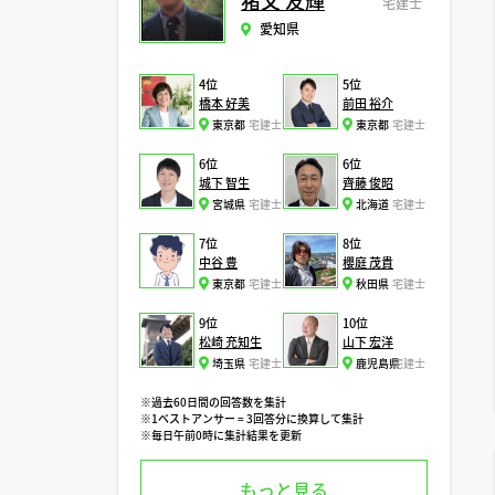
猪又 友輝
宅建士
愛知県
4位
5位
橋本 好美
前田 裕介
東京都
宅建士
東京都
宅建士
6位
6位
城下 智生
齊藤 俊昭
宮城県
宅建士
北海道
宅建士
7位
8位
中谷 豊
櫻庭 茂貴
東京都
宅建士
秋田県
宅建士
9位
10位
松崎 充知生
山下 宏洋
埼玉県
宅建士
鹿児島県
宅建士
※過去60日間の回答数を集計
※1ベストアンサー = 3回答分に換算して集計
※毎日午前0時に集計結果を更新
もっと見る