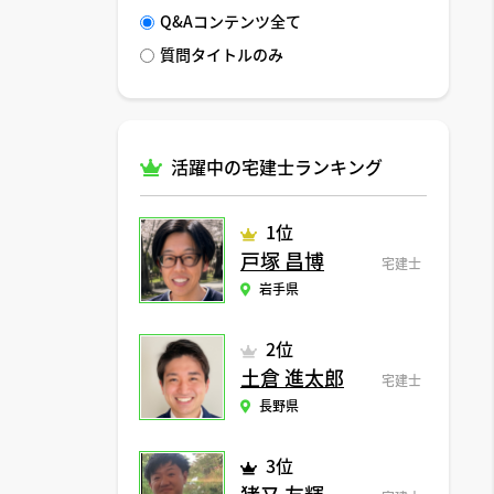
Q&Aコンテンツ全て
質問タイトルのみ
活躍中の宅建士ランキング
1位
戸塚 昌博
宅建士
岩手県
2位
土倉 進太郎
宅建士
長野県
3位