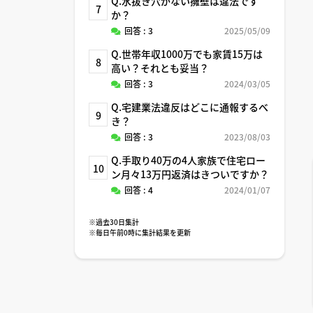
Q.水抜き穴がない擁壁は違法です
7
か？
回答 : 3
2025/05/09
Q.世帯年収1000万でも家賃15万は
8
高い？それとも妥当？
回答 : 3
2024/03/05
Q.宅建業法違反はどこに通報するべ
9
き？
回答 : 3
2023/08/03
Q.手取り40万の4人家族で住宅ロー
10
ン月々13万円返済はきついですか？
回答 : 4
2024/01/07
※過去30日集計
※毎日午前0時に集計結果を更新