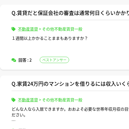
よろしくお願いします。
Q.賃貸だと保証会社の審査は通常何日くらいかか
不動産賃貸
>
その他不動産賃貸一般
１週間以上かかることままもありますか？
回答 : 2
ベストアンサー
Q.家賃24万円のマンションを借りるには収入いく
不動産賃貸
>
その他不動産賃貸一般
どんな人なら入居できますか。おおよそ必要な世帯年収月収の目
ださい。
家族構成が何人かによって目安も変わると思いますので適当な形