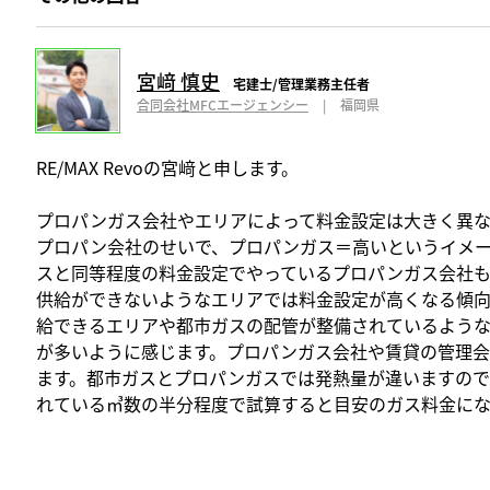
宮﨑 慎史
宅建士/管理業務主任者
合同会社MFCエージェンシー
|
福岡県
RE/MAX Revoの宮﨑と申します。
プロパンガス会社やエリアによって料金設定は大きく異な
プロパン会社のせいで、プロパンガス＝高いというイメ
スと同等程度の料金設定でやっているプロパンガス会社
供給ができないようなエリアでは料金設定が高くなる傾
給できるエリアや都市ガスの配管が整備されているよう
が多いように感じます。プロパンガス会社や賃貸の管理
ます。都市ガスとプロパンガスでは発熱量が違いますので
れている㎥数の半分程度で試算すると目安のガス料金にな