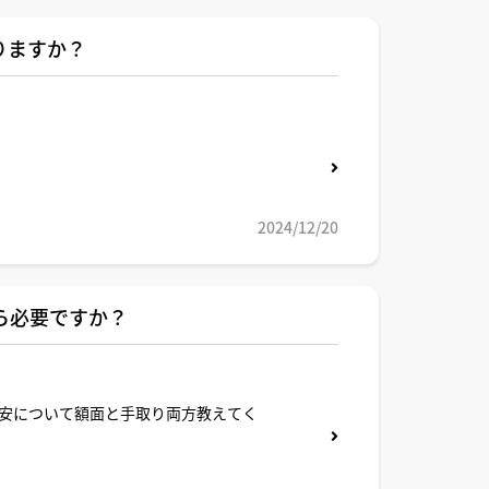
りますか？
2024/12/20
ら必要ですか？
安について額面と手取り両方教えてく
で条件設定してシミュレーション頂け