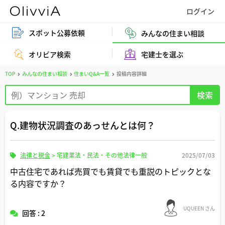
スポット公募依頼
みんなの住まい相談
オリビア検索
宅建士を選ぶ
TOP
みんなの住まい相談
住まいQ&A一覧
投稿内容詳細
Q.建物状況調査のあっせんとは何？
法律と税金
>
宅建業法・民法・その他法律一般
2025/07/03
中古住宅であれば売買でも賃貸でも重説のトピックとな
る内容ですか？
UQUEEN さん
回答 : 2