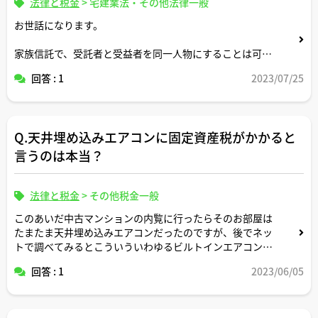
法律と税金
>
宅建業法・その他法律一般
お世話になります。
家族信託で、受託者と受益者を同一人物にすることは可能
でしょうか。例えば、自分の子供に投資物件の財産管理を
回答 : 1
2023/07/25
受託してその収益も子供に帰属させるといったことです。
よろしくお願いします。
Q.天井埋め込みエアコンに固定資産税がかかると
言うのは本当？
法律と税金
>
その他税金一般
このあいだ中古マンションの内覧に行ったらそのお部屋は
たまたま天井埋め込みエアコンだったのですが、後でネッ
トで調べてみるとこういういわゆるビルトインエアコンは
固定資産税の対象になるという記事を見かけました。
回答 : 1
2023/06/05
けど、もしそれが事実であるなら同じエアコンでも設置箇
所や設置方法によって税金がかかったりかからなかったり
することになる訳で、普通に考えても理屈の通らないおか