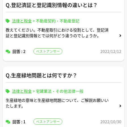
Q.登記済証と登記識別情報の違いとは？
しな話だと思いませんか？？
皆さまのご意見を伺いしたいです。
法律と税金
>
不動産契約・不動産登記
教えてください。不動産取引における役割として、登記済
証と登記識別情報とでは何がどう違うのでしょうか。
回答 : 2
2022/12/12
ベストアンサー
Q.生産緑地問題とは何ですか？
法律と税金
>
宅建業法・その他法律一般
生産緑地の意味と生産緑地問題について、ご解説お願いい
たします。
回答 : 1
2022/10/30
ベストアンサー