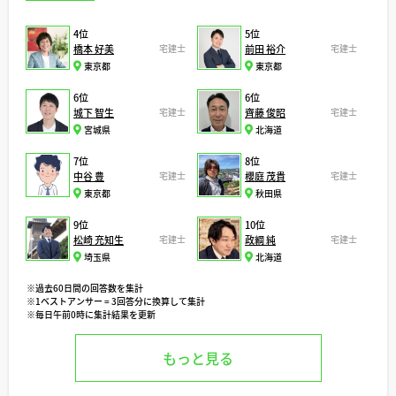
4位
5位
橋本 好美
宅建士
前田 裕介
宅建士
東京都
東京都
6位
6位
城下 智生
宅建士
齊藤 俊昭
宅建士
宮城県
北海道
7位
8位
中谷 豊
宅建士
櫻庭 茂貴
宅建士
東京都
秋田県
9位
10位
松崎 充知生
宅建士
政綱 純
宅建士
埼玉県
北海道
※過去60日間の回答数を集計
※1ベストアンサー = 3回答分に換算して集計
※毎日午前0時に集計結果を更新
もっと見る