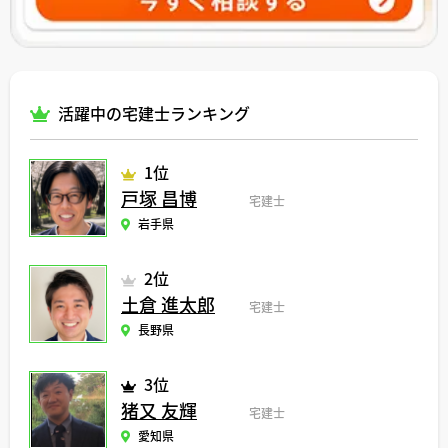
活躍中の宅建士ランキング
1位
戸塚 昌博
宅建士
岩手県
2位
土倉 進太郎
宅建士
長野県
3位
猪又 友輝
宅建士
愛知県