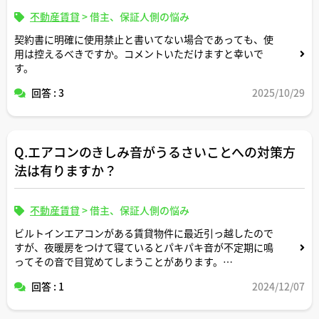
不動産賃貸
>
借主、保証人側の悩み
契約書に明確に使用禁止と書いてない場合であっても、使
用は控えるべきですか。コメントいただけますと幸いで
す。
回答 : 3
2025/10/29
Q.エアコンのきしみ音がうるさいことへの対策方
法は有りますか？
不動産賃貸
>
借主、保証人側の悩み
ビルトインエアコンがある賃貸物件に最近引っ越したので
すが、夜暖房をつけて寝ているとパキパキ音が不定期に鳴
ってその音で目覚めてしまうことがあります。
回答 : 1
2024/12/07
耐えきれなくなってエアコンメーカーの作業員に来てもら
って点検してもらったところ熱によってプラスチックの樹
脂が膨張して音が鳴っていてこれはエアコンの通常仕様の