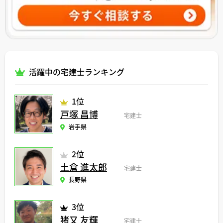
活躍中の宅建士ランキング
1位
戸塚 昌博
宅建士
岩手県
2位
土倉 進太郎
宅建士
長野県
3位
猪又 友輝
宅建士