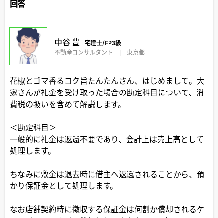
回答
中谷 豊
宅建士/FP3級
不動産コンサルタント
|
東京都
花椒とゴマ香るコク旨たんたんさん、はじめまして。大
家さんが礼金を受け取った場合の勘定科目について、消
費税の扱いを含めて解説します。
＜勘定科目＞
一般的に礼金は返還不要であり、会計上は売上高として
処理します。
ちなみに敷金は退去時に借主へ返還されることから、預
かり保証金として処理します。
なお店舗契約時に徴収する保証金は何割か償却されるケ