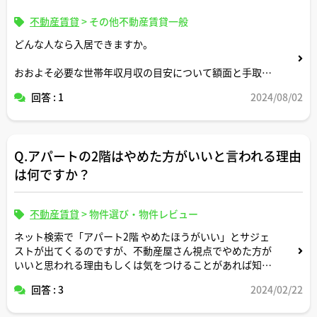
不動産賃貸
>
その他不動産賃貸一般
どんな人なら入居できますか。
おおよそ必要な世帯年収月収の目安について額面と手取り
両方教えてください。
回答 : 1
2024/08/02
家族構成が何人かによって目安も変わると思いますので適
当な形で条件設定してシミュレーション頂けますと幸いで
す。
Q.アパートの2階はやめた方がいいと言われる理由
は何ですか？
不動産賃貸
>
物件選び・物件レビュー
ネット検索で「アパート2階 やめたほうがいい」とサジェ
ストが出てくるのですが、不動産屋さん視点でやめた方が
いいと思われる理由もしくは気をつけることがあれば知り
たいです（個人的には１階の部屋よりかは防犯対策面では
回答 : 3
2024/02/22
勝るとは思うのですが。。）