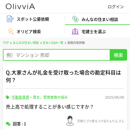
スポット公募依頼
みんなの住まい相談
オリビア検索
宅建士を選ぶ
TOP
みんなの住まい相談
住まいQ&A一覧
投稿内容詳細
Q.大家さんが礼金を受け取った場合の勘定科目は
何？
不動産賃貸
>
貸主、管理者側の悩み
2025/06/06
売上高で処理することが多い感じですか？
花椒とゴマ香るコク旨たんたん さん
回答 : 1