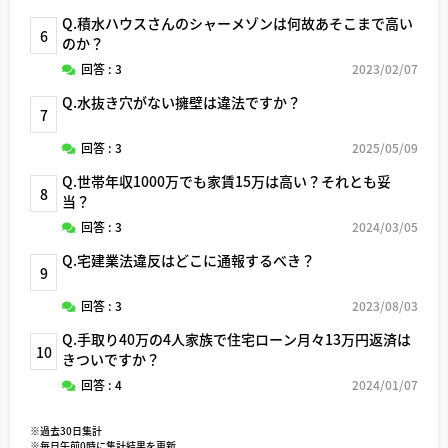
Q.積水ハウスさんのシャーメゾンは何故あそこまで高い
6
のか？
回答 : 3
2023/02/07
Q.水抜き穴がない擁壁は違法ですか？
7
回答 : 3
2025/05/09
Q.世帯年収1000万でも家賃15万は高い？それとも妥
8
当？
回答 : 3
2024/03/05
Q.宅建業法違反はどこに通報するべき？
9
回答 : 3
2023/08/03
Q.手取り40万の4人家族で住宅ローン月々13万円返済は
10
きついですか？
回答 : 4
2024/01/07
※過去30日集計
※毎日午前0時に集計結果を更新