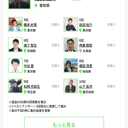
愛知県
4位
5位
橋本 好美
宅建士
前田 裕介
宅建士
東京都
東京都
6位
6位
城下 智生
宅建士
齊藤 俊昭
宅建士
宮城県
北海道
7位
8位
中谷 豊
宅建士
櫻庭 茂貴
宅建士
東京都
秋田県
9位
10位
松崎 充知生
宅建士
山下 宏洋
宅建士
埼玉県
鹿児島県
※過去60日間の回答数を集計
※1ベストアンサー = 3回答分に換算して集計
※毎日午前0時に集計結果を更新
もっと見る