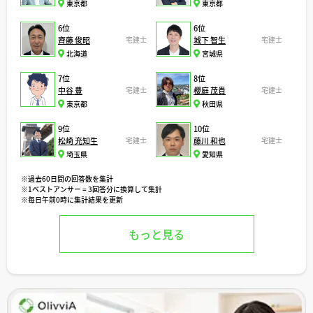
東京都
東京都
6位
6位
齊藤 俊昭
宅建士
城下 智生
宅建士
北海道
宮城県
7位
8位
中谷 豊
宅建士
櫻庭 茂貴
宅建士
東京都
秋田県
9位
10位
松崎 充知生
宅建士
藤川 和也
宅建士
埼玉県
愛知県
※過去60日間の回答数を集計
※1ベストアンサー = 3回答分に換算して集計
※毎日午前0時に集計結果を更新
もっと見る