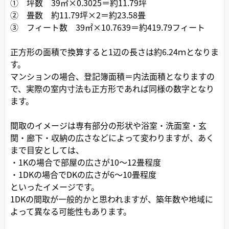
① 坪数 39㎡×0.3025＝約11.79坪
② 畳数 約11.79坪×2＝約23.58畳
③ フィート数 39㎡×10.7639＝約419.79フィート
正方形の面積で換算すると1辺の長さは約6.24ｍとなりま
す。
マンションの場合、登記簿面積＝内法面積となりますの
で、実際の室内寸法も正方形であれば同様の数字となり
ます。
間取のイメージは専有部分の形状や浴室・洗面室・玄
関・廊下・収納の広さなどによって変わりますが、あく
まで目安としては、
・1Kの場合で部屋の広さが10～12畳程度
・1DKの場合でDKの広さが6～10畳程度
といったイメージです。
1DKの間取が一般的かと思われますが、築年数や地域に
よって異なる可能性もあります。