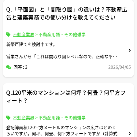
Q.「平面図」と「間取り図」の違いは？不動産広
告と建築実務での使い分けを教えてください
不動産業界
>
不動産用語・その他雑学
新築戸建てを検討中です。
営業さんから「これは間取り図レベルなので、正確な平面
図は別途です」と説明されましたが、「平面図」と「間取
回答 : 3
2026/04/05
り図」の違いがいまいち分かっていません。
宅建士さんの現場感として、不動産広告や契約書面では平
面図と間取り図をどのように使い分けていらっしゃるのか
Q.120平米のマンションは何坪？何畳？何平方フ
教えていただけますでしょうか。
ィート？
不動産業界
>
不動産用語・その他雑学
登記簿面積120平方メートルのマンションの広さはどのく
らいですか。何坪、何畳、何平方フィートですか（計算式