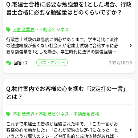
Q.宅建士合格に必要な勉強量を1とした場合、行政
書士合格に必要な勉強量はどのくらいですか？
不動産業界
>
不動産ビジネス
行政書士試験の難易度に関心があります。学生時代に法律
の勉強経験が全くない社会人が宅建士試験に合格するに必
要な勉強量を1とした場合、学生時代に法律の勉強経験が
全くない社会人が行政書士試験に合格するに必要な勉強量
回答 : 2
2022/10/16
ベストアンサー
はおよそその何倍くらいでしょうか？
Q.物件案内でお客様の心を掴む「決定打の一言」
とは？
不動産業界
>
不動産ビジネス・不動産系資格
これまで宅建士の皆様が経験された中で、「この一言がお
客様の心を動かした」「これが契約の決定打になった」と
いうような魔法のフレーズや印象的な成功体験があれば、