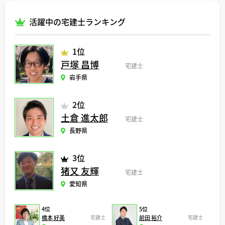
活躍中の宅建士ランキング
1位
戸塚 昌博
宅建士
岩手県
2位
土倉 進太郎
宅建士
長野県
3位
猪又 友輝
宅建士
愛知県
4位
5位
橋本 好美
宅建士
前田 裕介
宅建士