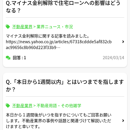
Q.マイナス金利解除で住宅ローンへの影響はどう
なる？
不動産業界
>
業界ニュース・市況
マイナス金利解除に関する記事を読みました。
https://news.yahoo.co.jp/articles/67318cddde5af832cb
ac99656c8b960d223f33b9
回答 : 1
2024/03/14
解除された場合、変動金利と固定金利だとどちらが先に影
響受けやすいのでしょうか？
Q.「本日から1週間以内」とはいつまでを指します
そのほか、解除された場合の今後の住宅業界の見通しにつ
いて宅建士の皆様のご見解をお聞かせ頂けますと幸いで
か？
す。
不動産業界
>
不動産用語・その他雑学
本日から１週間後がいつを指すかについてもご回答お願い
します。不動産業界の事例や話題と関連づけて解説いただ
けますと幸いです。