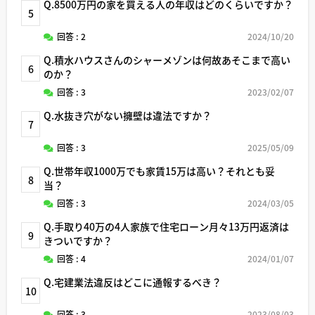
Q.8500万円の家を買える人の年収はどのくらいですか？
5
回答 : 2
2024/10/20
Q.積水ハウスさんのシャーメゾンは何故あそこまで高い
6
のか？
回答 : 3
2023/02/07
Q.水抜き穴がない擁壁は違法ですか？
7
回答 : 3
2025/05/09
Q.世帯年収1000万でも家賃15万は高い？それとも妥
8
当？
回答 : 3
2024/03/05
Q.手取り40万の4人家族で住宅ローン月々13万円返済は
9
きついですか？
回答 : 4
2024/01/07
Q.宅建業法違反はどこに通報するべき？
10
回答 : 3
2023/08/03