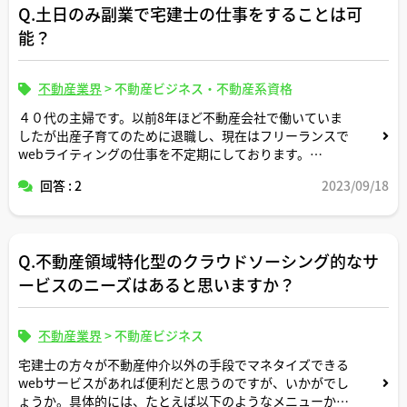
Q.土日のみ副業で宅建士の仕事をすることは可
よろしくお願いいたします。
能？
不動産業界
>
不動産ビジネス・不動産系資格
４０代の主婦です。以前8年ほど不動産会社で働いていま
したが出産子育てのために退職し、現在はフリーランスで
webライティングの仕事を不定期にしております。
回答 : 2
2023/09/18
不動産会社在籍時には宅建士を取得し賃貸売買の営業や重
説作成の経験もあります。
こんな私ですが、土日のみ副業で宅建士の仕事をすること
Q.不動産領域特化型のクラウドソーシング的なサ
は可能でしょうか。
不動産会社側でそのようなニーズがあるかについても教え
ービスのニーズはあると思いますか？
ていただけますと幸いです。
不動産業界
>
不動産ビジネス
宅建士の方々が不動産仲介以外の手段でマネタイズできる
webサービスがあれば便利だと思うのですが、いかがでし
ょうか。具体的には、たとえば以下のようなメニューから