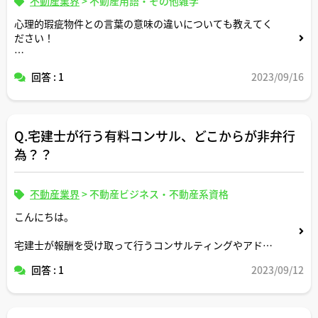
不動産業界
>
不動産用語・その他雑学
心理的瑕疵物件との言葉の意味の違いについても教えてく
ださい！
よろしくお願いします！
回答 : 1
2023/09/16
Q.宅建士が行う有料コンサル、どこからが非弁行
為？？
不動産業界
>
不動産ビジネス・不動産系資格
こんにちは。
宅建士が報酬を受け取って行うコンサルティングやアドバ
イス行為で、明らかに非弁行為に該当する様な具体例があ
回答 : 1
2023/09/12
れば教えてください。また、明らかに違法とまでは言えな
いもののグレーゾーンと言えそうな事例についても何か参
考例があれば教えてください。