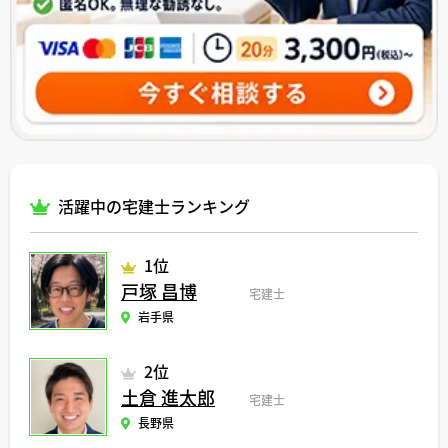
活躍中の宅建士ランキング
1位
戸塚 昌博
宅建士
岩手県
2位
土倉 進太郎
宅建士
長野県