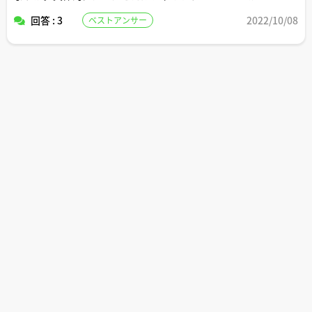
ユーザーが固定報酬型の依頼作成をして宅建士ワーカーを
回答 : 3
2022/10/08
ベストアンサー
募集できるサービスがあればとても便利なのではないかと
考えます。
①賃貸及び売買の契約書チェック
②不動産写真撮影代行
③不動産現地調査代行
④重説作成代行
⑤不動産系記事のライティング業務
⑥オンラインコンサルティング
⑦内見同行依頼
⑧セカンドオピニオン査定
ワーカーの登録条件は、宅建士免許を保有していること。
さしづめ、ビザスク＆クラウドワークスの宅建士版といっ
たところでしょうか。皆様方のご意見をお聞かせ頂けまし
たら幸いです。