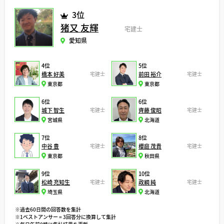
3位
猪又 友輝
宅建士
愛知県
4位
5位
橋本 好美
宅建士
前田 裕介
宅建士
東京都
東京都
6位
6位
城下 智生
宅建士
齊藤 俊昭
宅建士
宮城県
北海道
7位
8位
中谷 豊
宅建士
櫻庭 茂貴
宅建士
東京都
秋田県
9位
10位
松崎 充知生
宅建士
政綱 純
宅建士
埼玉県
北海道
※過去60日間の回答数を集計
※1ベストアンサー = 3回答分に換算して集計