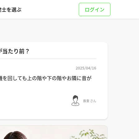
建士を選ぶ
が当たり前？
2025/04/16
機を回しても上の階や下の階やお隣に音が
薮重 さん