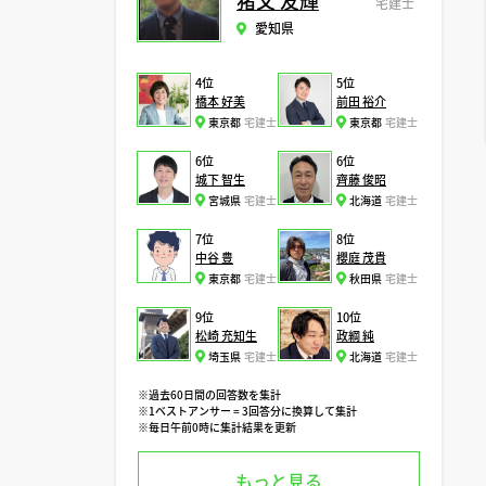
猪又 友輝
宅建士
愛知県
4位
5位
橋本 好美
前田 裕介
東京都
宅建士
東京都
宅建士
6位
6位
城下 智生
齊藤 俊昭
宮城県
宅建士
北海道
宅建士
7位
8位
中谷 豊
櫻庭 茂貴
東京都
宅建士
秋田県
宅建士
9位
10位
松崎 充知生
政綱 純
埼玉県
宅建士
北海道
宅建士
※過去60日間の回答数を集計
※1ベストアンサー = 3回答分に換算して集計
※毎日午前0時に集計結果を更新
もっと見る