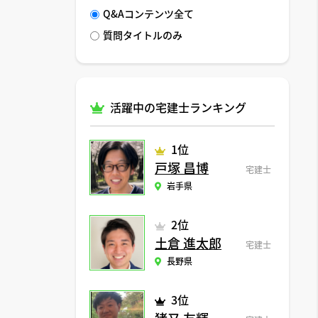
Q&Aコンテンツ全て
質問タイトルのみ
活躍中の宅建士ランキング
1位
戸塚 昌博
宅建士
岩手県
2位
土倉 進太郎
宅建士
長野県
3位