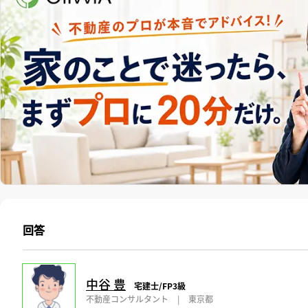
回答
中谷 豊
宅建士/FP3級
不動産コンサルタント
|
東京都