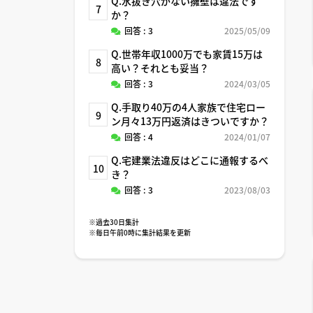
Q.水抜き穴がない擁壁は違法です
7
か？
回答 : 3
2025/05/09
Q.世帯年収1000万でも家賃15万は
8
高い？それとも妥当？
回答 : 3
2024/03/05
Q.手取り40万の4人家族で住宅ロー
9
ン月々13万円返済はきついですか？
回答 : 4
2024/01/07
Q.宅建業法違反はどこに通報するべ
10
き？
回答 : 3
2023/08/03
※過去30日集計
※毎日午前0時に集計結果を更新