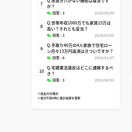
Q.水抜き穴がない擁壁は違法です
7
か？
回答 : 3
2025/05/09
Q.世帯年収1000万でも家賃15万は
8
高い？それとも妥当？
回答 : 3
2024/03/05
Q.手取り40万の4人家族で住宅ロー
9
ン月々13万円返済はきついですか？
回答 : 4
2024/01/07
Q.宅建業法違反はどこに通報するべ
10
き？
回答 : 3
2023/08/03
※過去30日集計
※毎日午前0時に集計結果を更新