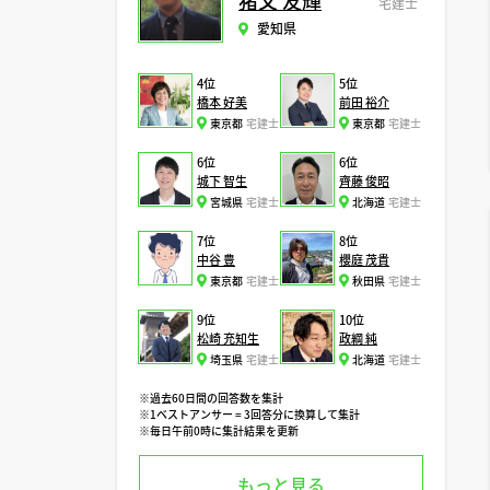
猪又 友輝
宅建士
愛知県
4位
5位
橋本 好美
前田 裕介
東京都
宅建士
東京都
宅建士
6位
6位
城下 智生
齊藤 俊昭
宮城県
宅建士
北海道
宅建士
7位
8位
中谷 豊
櫻庭 茂貴
東京都
宅建士
秋田県
宅建士
9位
10位
松崎 充知生
政綱 純
埼玉県
宅建士
北海道
宅建士
※過去60日間の回答数を集計
※1ベストアンサー = 3回答分に換算して集計
※毎日午前0時に集計結果を更新
もっと見る