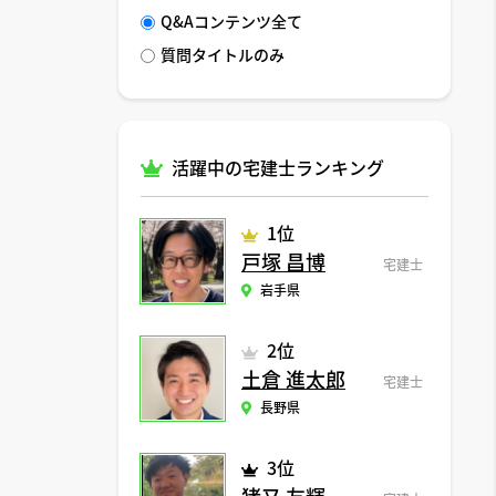
Q&Aコンテンツ全て
質問タイトルのみ
活躍中の宅建士ランキング
1位
戸塚 昌博
宅建士
岩手県
2位
土倉 進太郎
宅建士
長野県
3位