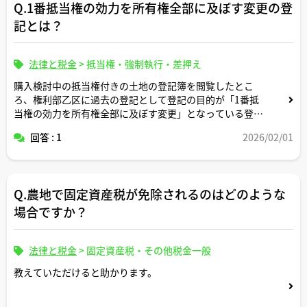
Q.1番抵当権の効力を所有権全部に及ぼす変更の登
記とは？
法律と税金
>
抵当権・強制執行・差押え
購入検討中の抵当権付きの土地の登記簿を閲覧したとこ
ろ、権利部乙区に過去の登記として登記の目的が「1番抵
当権の効力を所有権全部に及ぼす変更」となっている登記
が付記登記で入っていました。
回答 : 1
2026/02/01
これは一般的にどのような経緯で行われる登記ですか。
（ちなみに、この抵当権付きの土地については、決済・引
Q.農地で固定資産税が免除されるのはどのような
渡し時に売主が代金で融資を完済し、同日中に抵当権抹消
と所有権移転を行う前提での購入検討です。）
場合ですか？
法律と税金
>
固定資産税・その他税金一般
教えていただけると助かります。