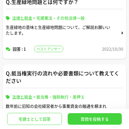
Q.生産緑地問題とは何ですか？
法律と税金
>
宅建業法・その他法律一般
生産緑地の意味と生産緑地問題について、ご解説お願いい
たします。
回答 : 1
2022/10/30
ベストアンサー
Q.抵当権実行の流れや必要書類について教えてく
ださい
法律と税金
>
抵当権・強制執行・差押え
数年前に旧知の会社経営者から事業資金の融通を頼まれ
て、彼が投資目的で保有するマンションを担保に3000万円
ほど貸しました。
宅建士として回答
質問を投稿する
回答 : 1
2022/10/04
ベストアンサー
10年来持ちつ持たれつで仕事付き合いしてきた男だったの