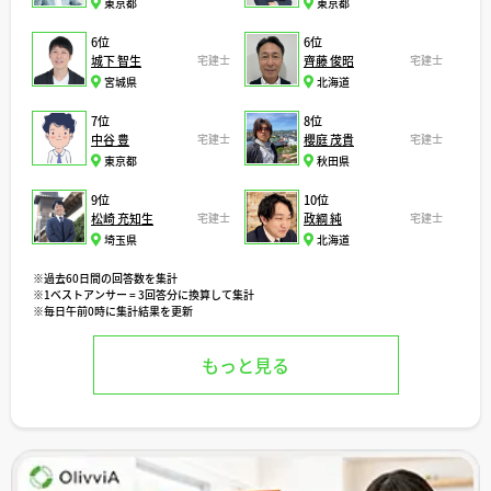
東京都
東京都
6位
6位
城下 智生
宅建士
齊藤 俊昭
宅建士
宮城県
北海道
7位
8位
中谷 豊
宅建士
櫻庭 茂貴
宅建士
東京都
秋田県
9位
10位
松崎 充知生
宅建士
政綱 純
宅建士
埼玉県
北海道
※過去60日間の回答数を集計
※1ベストアンサー = 3回答分に換算して集計
※毎日午前0時に集計結果を更新
もっと見る