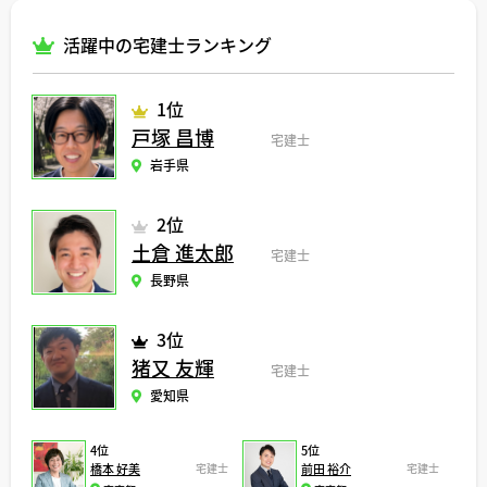
活躍中の宅建士ランキング
1位
戸塚 昌博
宅建士
岩手県
2位
土倉 進太郎
宅建士
長野県
3位
猪又 友輝
宅建士
愛知県
4位
5位
橋本 好美
宅建士
前田 裕介
宅建士