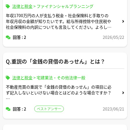
法律と税金
>
ファイナンシャルプランニング
年収1700万円の人が支払う税金・社会保険料と手取りの
年収月収の金額が知りたいです。給与所得控除や住民税や
社会保険料の内訳についても言及してください。よろしく
お願いします。
回答 : 2
2026/05/22
Q.重説の「金銭の貸借のあっせん」とは？
法律と税金
>
宅建業法・その他法律一般
不動産売買の重説で「金銭の貸借のあっせん」の項目に必
ず記入しないといけない場合とはどのような場合ですか？
不動産会社から金融機関の紹介を受ける場合で、斡旋に当
回答 : 2
2023/06/21
ベストアンサー
たるか当たらないかを区別する明確な基準は存在するので
しょうか？