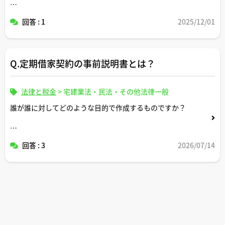
自身が詳しく実態を把握していない先祖代々の土地を相続
回答 : 1
2025/12/01
して売却する際に私設管の有無の調査が必要となると思い
ますが、このような調査は外部のフリーの宅建士さんや仲
介会社にお願い可能でしょうか？
Q.定期借家契約の事前説明書とは？
仮に自分自身や外部の宅建士さんや仲介会社で下水道台帳
などを参考に調査してその結果私設管なしとの結論に至っ
ても所有権移転登記後にあったことが判明した場合、売主
法律と税金
>
宅建業法・民法・その他法律一般
はどのような責任を負うことになるのでしょうか。
誰が誰に対してどのような目的で作成するものですか？
アドバイスお願いします。
宅建士さんが作成することはありますか？
回答 : 3
2026/07/14