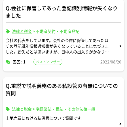
Q.会社に保管してあった登記識別情報が失くなり
ました
法律と税金
>
不動産契約・不動産登記
会社の代表をしています。会社の金庫に保管してあったは
ずの登記識別情報通知書が失くなっていることに気づきま
した。紛失だとは思いますが、日中人の出入りがかなりあ
る事務所なので盗難の可能性も否定できません。最後に私
回答 : 1
2022/08/20
ベストアンサー
が通知書を目にしたのは、３ヶ月前に会社名義に所有権移
転登記を完了して受領した際だったと記憶しています（受
領してその日そのまますぐに金庫に入れたつもりだったの
ですがもしかしたら入れ忘れていたのかもしれません）。
Q.重説で説明義務のある私設管の有無についての
このような経験は初めてなので、パスワードが誰かの手に
渡り悪用されないか不安です。悪用された場合、最悪どの
質問
ような事態が想定されますか？これから取るべき行動につ
いても教えてください。どうぞよろしくお願いします。
法律と税金
>
宅建業法・民法・その他法律一般
土地売買における私設管について質問です。