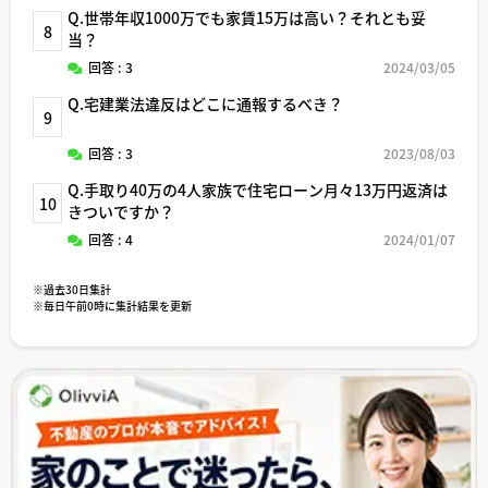
Q.世帯年収1000万でも家賃15万は高い？それとも妥
8
当？
回答 : 3
2024/03/05
Q.宅建業法違反はどこに通報するべき？
9
回答 : 3
2023/08/03
Q.手取り40万の4人家族で住宅ローン月々13万円返済は
10
きついですか？
回答 : 4
2024/01/07
※過去30日集計
※毎日午前0時に集計結果を更新