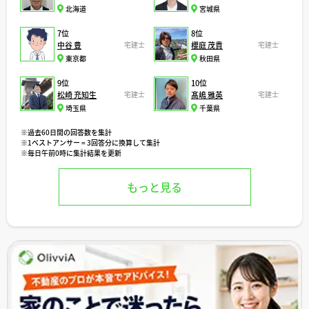
北海道
宮城県
7位
8位
中谷 豊
宅建士
櫻庭 茂貴
宅建士
東京都
秋田県
9位
10位
松崎 充知生
宅建士
髙嶋 雅英
宅建士
埼玉県
千葉県
※過去60日間の回答数を集計
※1ベストアンサー = 3回答分に換算して集計
※毎日午前0時に集計結果を更新
もっと見る