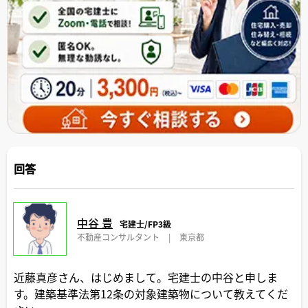
回答
中谷 豊
宅建士/FP3級
不動産コンサルタント
|
東京都
近藤真彦さん、はじめまして。宅建士の中谷と申しま
す。建築基準法第12条の対象建築物について教えてくだ