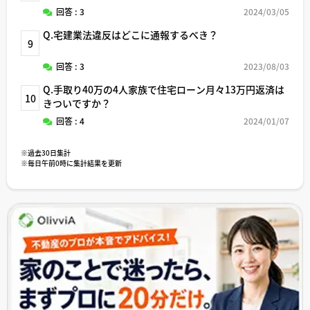
回答 : 3
2024/03/05
Q.宅建業法違反はどこに通報するべき？
9
回答 : 3
2023/08/03
Q.手取り40万の4人家族で住宅ローン月々13万円返済は
10
きついですか？
回答 : 4
2024/01/07
※過去30日集計
※毎日午前0時に集計結果を更新