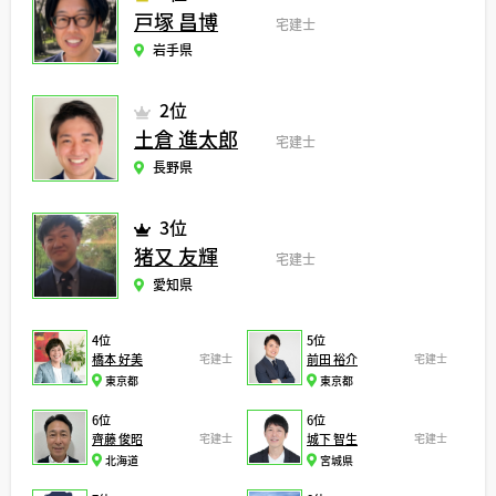
戸塚 昌博
宅建士
岩手県
2位
土倉 進太郎
宅建士
長野県
3位
猪又 友輝
宅建士
愛知県
4位
5位
橋本 好美
宅建士
前田 裕介
宅建士
東京都
東京都
6位
6位
齊藤 俊昭
宅建士
城下 智生
宅建士
北海道
宮城県