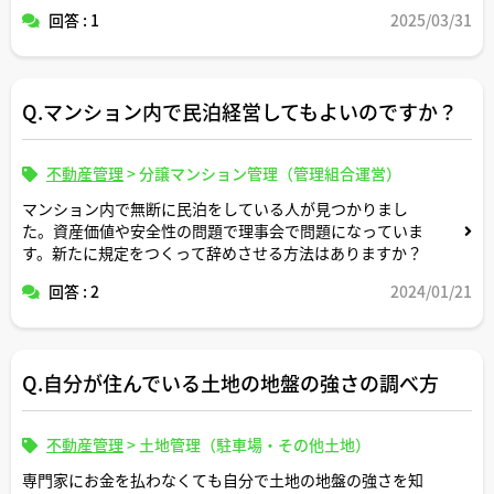
どのような法人形態か興味あります。法人化手続きや費用
回答 : 1
2025/03/31
についても。。
法人化のメリットデメリットについてもご存知の事例があ
ればご教示いただけますと幸いです。
Q.マンション内で民泊経営してもよいのですか？
不動産管理
>
分譲マンション管理（管理組合運営）
マンション内で無断に民泊をしている人が見つかりまし
た。資産価値や安全性の問題で理事会で問題になっていま
す。新たに規定をつくって辞めさせる方法はありますか？
回答 : 2
2024/01/21
Q.自分が住んでいる土地の地盤の強さの調べ方
不動産管理
>
土地管理（駐車場・その他土地）
専門家にお金を払わなくても自分で土地の地盤の強さを知