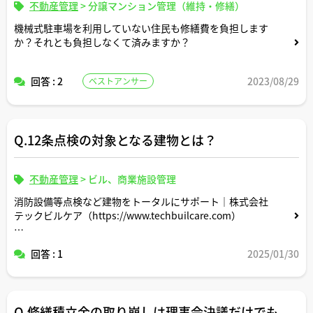
不動産管理
>
分譲マンション管理（維持・修繕）
機械式駐車場を利用していない住民も修繕費を負担します
か？それとも負担しなくて済みますか？
回答 : 2
2023/08/29
ベストアンサー
Q.12条点検の対象となる建物とは？
不動産管理
>
ビル、商業施設管理
消防設備等点検など建物をトータルにサポート｜株式会社
テックビルケア（https://www.techbuilcare.com）
上記サイトを拝見して12条点検の実施について調べている
回答 : 1
2025/01/30
不動産投資家です。
参考までに建築基準法第12条の対象建築物について教えて
ください。一棟物のマンションアパートは対象になり得ま
Q.修繕積立金の取り崩しは理事会決議だけでも
すか。