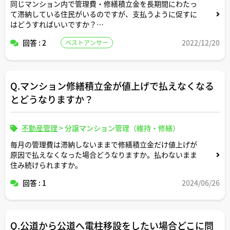
同じマンション内で管理費・修繕積立金を長期間にわたっ
て滞納している住民がいるのですが、支払うように促すに
はどうすればいいですか？
回答 : 2
2022/12/20
ベストアンサー
管理組合がしっかり動いてくれてないみたいでもし時効が
成立してしまったらそのしわ寄せは自分達に来るのでなん
とかしたいです。ただ、同じマンション内なので住民同士
のいざこざやトラブルになるような荒々しいことは避けた
Q.マンション修繕積立金が値上げで払えなくなる
いです。
とどうなりますか？
アドバイスよろしくお願いします。
不動産管理
>
分譲マンション管理（維持・修繕）
毎月の管理費は滞納しないままで修繕積立金だけ値上げが
原因で払えなくなった場合どうなりますか。払わないまま
住み続けられますか。
回答 : 1
2024/06/26
Q.公道から公道へ電柱移設をしたい場合どこに問