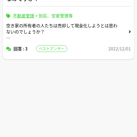
不動産管理
>
別荘、空家管理等
空き家の所有者の人たちは売却して現金化しようとは思わ
ないのでしょうか？
私は空き家の所有者でないので当事者の気持ちはわかりま
回答 : 3
2022/12/01
ベストアンサー
せんが、放置しておく方が何か都合が良い理由などがある
のかと気になってしまいます。。