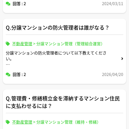
回答 : 2
2024/03/11
Q.分譲マンションの防火管理者は誰がなる？
不動産管理
>
分譲マンション管理（管理組合運営）
分譲マンションの防火管理者について以下教えてくださ
い。
通常は誰がなりますか？選任は義務ですか？任期はどうな
回答 : 2
2026/04/20
りますか？具体的に何をする役職ですか？報酬は発生しま
すか？
Q.管理費・修繕積立金を滞納するマンション住民
以上よろしくお願いいたします。
に支払わせるには？
不動産管理
>
分譲マンション管理（維持・修繕）