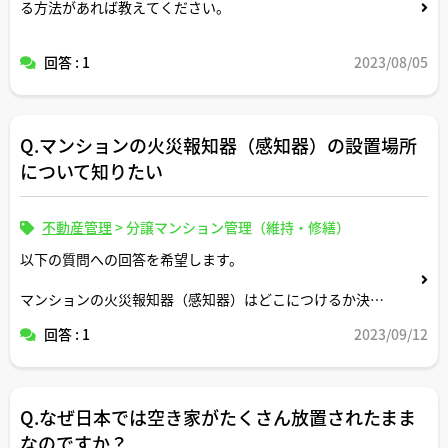
る方法があれば教えてください。
回答 : 1
2023/08/05
Q.マンションの火災報知器（感知器）の設置場所
について知りたい
不動産管理
>
分譲マンション管理（維持・修繕）
以下の質問への回答を希望します。
マンションの火災報知器（感知器）はどこにつけるか決ま
っているのか？例えば、火災報知器設置基準で、各住戸の
回答 : 1
2023/09/12
専有部分と廊下などの共用部分のそれぞれに設置義務が課
されているのか？
Q.なぜ日本では空き家がたくさん放置されたまま
よろしくお願いします。
なのですか？