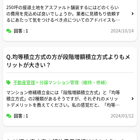
250坪の接道土地をアスファルト舗装するにはどのくらい
の費用を見込めば良いでしょうか。業者に見積もり依頼す
るにあたって気をつけるべき点についてのアドバイスもよ
ろしくお願いいたします。
回答 : 1
2024/10/14
Q.均等積立方式の方が段階増額積立方式よりもメ
リットが大きい？
不動産管理
>
分譲マンション管理（維持・修繕）
マンション修繕積立金には「段階増額積立方式」と「均等
積立方式」の2種類があるそうですが、それぞれのメリッ
トデメリットを教えてください。私の感覚だと、「均等積
立方式」の方が30年後40年後までの支払い金額の見通し
回答 : 1
2024/03/12
が立つのであれば居住者にとっては安心感としてのメリッ
トが大きいような気がしますが宅建士の皆様はいかが思わ
れますでしょうか。