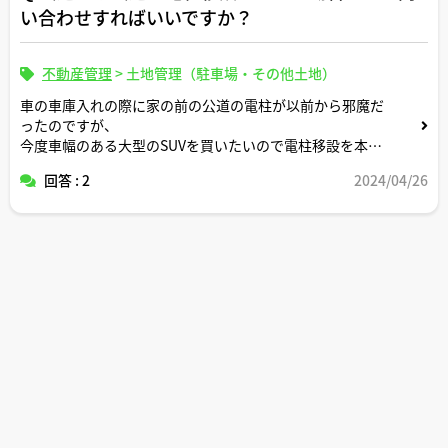
い合わせすればいいですか？
不動産管理
>
土地管理（駐車場・その他土地）
車の車庫入れの際に家の前の公道の電柱が以前から邪魔だ
ったのですが、
今度車幅のある大型のSUVを買いたいので電柱移設を本格
的に検討しようと考えています。
回答 : 2
2024/04/26
まずはどこに相談すればいいですか。移設にかかる費用相
場はどのくらいですか。移設費用は全て自己負担になって
しまいますか。
ご回答よろしくお願いします。