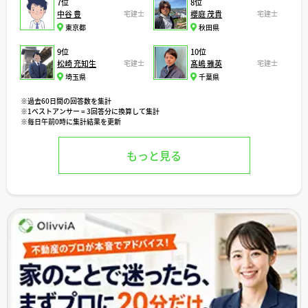
7位
8位
中谷 豊
宅建士
櫻庭 茂貴
宅建士
東京都
秋田県
9位
10位
松崎 充知生
宅建士
髙嶋 雅英
宅建士
埼玉県
千葉県
※過去60日間の回答数を集計
※1ベストアンサー = 3回答分に換算して集計
※毎日午前0時に集計結果を更新
もっと見る