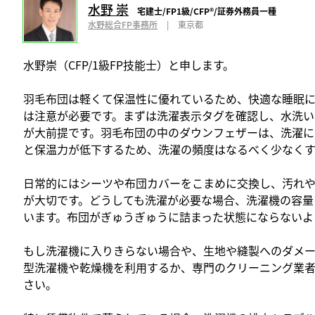
水野 崇
宅建士/FP1級/CFP®️/証券外務員一種
水野総合FP事務所
|
東京都
水野崇（CFP/1級FP技能士）と申します。
羽毛布団は軽くて保温性に優れているため、快適な睡眠
は注意が必要です。まずは洗濯表示タグを確認し、水洗い
が大前提です。羽毛布団の中のダウンフェザーは、洗濯に
と保温力が低下するため、洗濯の頻度はなるべく少なく
日常的にはシーツや布団カバーをこまめに交換し、汚れ
が大切です。どうしても洗濯が必要な場合、洗濯機の容量
います。布団がぎゅうぎゅうに詰まった状態にならないよ
もし洗濯機に入りきらない場合や、生地や縫製へのダメ
型洗濯機や乾燥機を利用するか、専門のクリーニング業
さい。