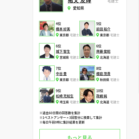
猪又 友輝
宅建士
愛知県
4位
5位
橋本 好美
前田 裕介
東京都
宅建士
東京都
宅建士
6位
6位
城下 智生
齊藤 俊昭
宮城県
宅建士
北海道
宅建士
7位
8位
中谷 豊
櫻庭 茂貴
東京都
宅建士
秋田県
宅建士
9位
10位
松崎 充知生
政綱 純
埼玉県
宅建士
北海道
宅建士
※過去60日間の回答数を集計
※1ベストアンサー = 3回答分に換算して集計
※毎日午前0時に集計結果を更新
もっと見る