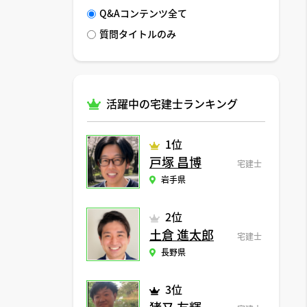
Q&Aコンテンツ全て
質問タイトルのみ
活躍中の宅建士ランキング
1位
戸塚 昌博
宅建士
岩手県
2位
土倉 進太郎
宅建士
長野県
3位