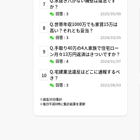
Q.水抜き穴がない擁壁は違法です
7
か？
回答 : 3
2025/05/09
Q.世帯年収1000万でも家賃15万は
8
高い？それとも妥当？
回答 : 3
2024/03/05
Q.手取り40万の4人家族で住宅ロー
9
ン月々13万円返済はきついですか？
回答 : 4
2024/01/07
Q.宅建業法違反はどこに通報するべ
10
き？
回答 : 3
2023/08/03
※過去30日集計
※毎日午前0時に集計結果を更新