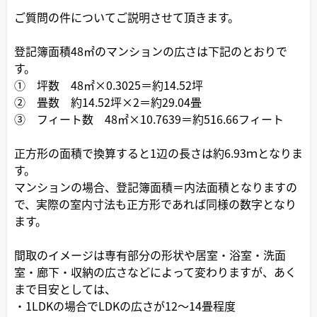
ご質問の件についてご説明させて頂きます。
登記簿面積48㎡のマンションの広さは下記のとおりで
す。
① 坪数 48㎡×0.3025＝約14.52坪
② 畳数 約14.52坪×2＝約29.04畳
③ フィート数 48㎡×10.7639＝約516.66フィート
正方形の面積で換算すると1辺の長さは約6.93ｍとなりま
す。
マンションの場合、登記簿面積＝内法面積となりますの
で、実際の室内寸法も正方形であれば同様の数字となり
ます。
間取のイメージは専有部分の形状や居室・浴室・洗面
室・廊下・収納の広さなどによって変わりますが、あく
まで目安としては、
・1LDKの場合でLDKの広さが12～14畳程度