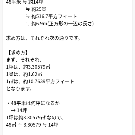
48平米 ≒ 約14坪
≒ 約29畳
≒ 約516.7平方フィート
≒ 約6.9m(正方形の一辺の長さ)
求め方は、それぞれ次の通りです。
【求め方】
まず、それぞれ、
1坪は、約3.30579㎡
1畳は、約1.62㎡
1㎡は、約10.7639平方フィート
となります。
・48平米は何坪になるか
→ 14坪
1坪は約3.30579㎡ なので、
48㎡ ÷ 3.30579 ≒ 14坪