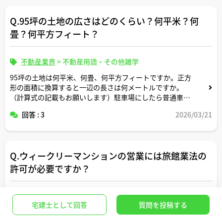
Q.95坪の土地の広さはどのくらい？何平米？何
畳？何平方フィート？
不動産業界
>
不動産用語・その他雑学
95坪の土地は何平米、何畳、何平方フィートですか。正方
形の面積に換算すると一辺の長さは何メートルですか。
（計算式の記載もお願いします）駐車場にしたら普通車約
何台分のスペースですか？
回答 : 3
2026/03/21
Q.ウィークリーマンションの営業には旅館業法の
許可が必要ですか？
不動産業界
>
不動産ビジネス・不動産系資格
宅建士として回答
質問を投稿する
旅館業法について教えてください。