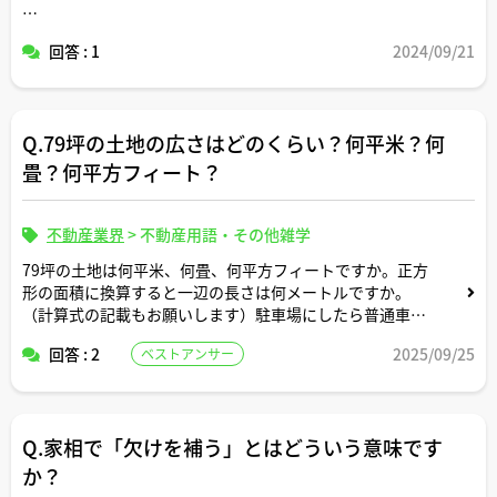
https://news.yahoo.co.jp/articles/14ef8009aeb0749f44
回答 : 1
2024/09/21
8f80668816eb6d85a5885f?page=1
Q.79坪の土地の広さはどのくらい？何平米？何
畳？何平方フィート？
不動産業界
>
不動産用語・その他雑学
79坪の土地は何平米、何畳、何平方フィートですか。正方
形の面積に換算すると一辺の長さは何メートルですか。
（計算式の記載もお願いします）駐車場にしたら普通車約
何台分のスペースですか？
回答 : 2
2025/09/25
ベストアンサー
Q.家相で「欠けを補う」とはどういう意味です
か？