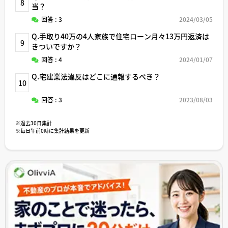
8
当？
回答 : 3
2024/03/05
Q.手取り40万の4人家族で住宅ローン月々13万円返済は
9
きついですか？
回答 : 4
2024/01/07
Q.宅建業法違反はどこに通報するべき？
10
回答 : 3
2023/08/03
※過去30日集計
※毎日午前0時に集計結果を更新