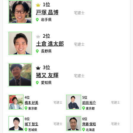
1位
戸塚 昌博
宅建士
岩手県
2位
土倉 進太郎
宅建士
長野県
3位
猪又 友輝
宅建士
愛知県
4位
5位
橋本 好美
宅建士
前田 裕介
宅建士
東京都
東京都
6位
6位
城下 智生
宅建士
齊藤 俊昭
宅建士
宮城県
北海道