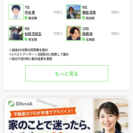
7位
8位
中谷 豊
宅建士
櫻庭 茂貴
宅建士
東京都
秋田県
9位
10位
松崎 充知生
宅建士
政綱 純
宅建士
埼玉県
北海道
※過去60日間の回答数を集計
※1ベストアンサー = 3回答分に換算して集計
※毎日午前0時に集計結果を更新
もっと見る