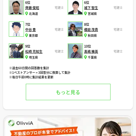
6位
6位
齊藤 俊昭
宅建士
城下 智生
宅建士
北海道
宮城県
7位
8位
中谷 豊
宅建士
櫻庭 茂貴
宅建士
東京都
秋田県
9位
10位
松崎 充知生
宅建士
髙嶋 雅英
宅建士
埼玉県
千葉県
※過去60日間の回答数を集計
※1ベストアンサー = 3回答分に換算して集計
※毎日午前0時に集計結果を更新
もっと見る