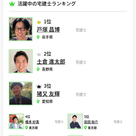
活躍中の宅建士ランキング
1位
戸塚 昌博
宅建士
岩手県
2位
土倉 進太郎
宅建士
長野県
3位
猪又 友輝
宅建士
愛知県
4位
5位
橋本 好美
宅建士
前田 裕介
宅建士
東京都
東京都