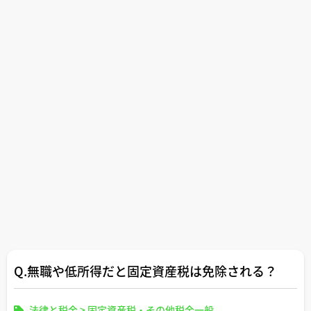
①の契約締結前提供だと重説の個人情報の秘匿性の観点か
ら契約締結前の宅建士さんへの共有は望ましくない気がし
ていますがいかがでしょうか？
それとも、代行宅建士さん側からしたら、②③の運用だと
重説の中身も先に確認できないようであれば契約したくて
もリスクがあって契約しずらいでしょうか？
ちなみに、提供方法は、プラットフォーム内のチャット画
面のPDF添付機能を利用した提供を想定しています。
Q.無職や低所得だと固定資産税は免除される？
法律と税金
>
固定資産税・その他税金一般