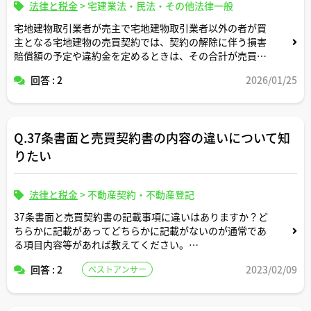
法律と税金
>
宅建業法・民法・その他法律一般
宅地建物取引業者が売主で宅地建物取引業者以外の者が買
主となる宅地建物の売買契約では、契約の解除に伴う損害
賠償額の予定や違約金を定めるときは、その合計が売買代
金の額の10分の2を超えてはならないという制限（宅地建
回答 : 2
2026/01/25
物取引業法第38条）がありますが、個人が売主で宅建業者
に仲介を依頼して売りに出す物件の場合には損害賠償額の
予定や違約金に上限はないという認識で合っていますか。
Q.37条書面と売買契約書の内容の違いについて知
コメントよろしくお願いします。
りたい
法律と税金
>
不動産契約・不動産登記
37条書面と売買契約書の記載事項に違いはありますか？ど
ちらかに記載があってどちらかに記載がないのが通常であ
る項目内容等があれば教えてください。
回答 : 2
2023/02/09
ベストアンサー
また、両者の法的意味合いとか位置づけの違いについても
教えてください。