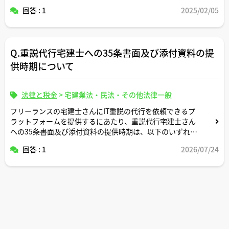
回答 : 1
2025/02/05
Q.重説代行宅建士への35条書面及び添付資料の提
供時期について
法律と税金
>
宅建業法・民法・その他法律一般
フリーランスの宅建士さんにIT重説の代行を依頼できるプ
ラットフォームを提供するにあたり、重説代行宅建士さん
への35条書面及び添付資料の提供時期は、以下のいずれの
タイミングが望ましいですか？アドバイスよろしくお願い
回答 : 1
2026/07/24
いたします。
①宅建士さんが応募後契約締結前
②宅建士さんとの業務委託契約成立後
③宅建士さんとの業務委託契約が成立し依頼者が仮払い決
済後