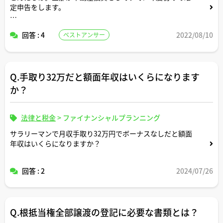
定申告をします。
経費処理について教えてください。
回答 : 4
2022/08/10
ベストアンサー
先日、地方に保有しているアパート物件の管理状況の視察
がてら家族旅行をしました。その際の、家族全員分（旦那
と私と子供2人）の新幹線代とレンタカー代と飲食費とリ
Q.手取り32万だと額面年収はいくらになります
ゾートホテルの宿泊費は経費処理認められますか？?
か？
私は認められると思っていたのですが、知り合いが「無理
でしょ」と言うので、こちらでプロの方から教えていただ
きたく投稿しました。
法律と税金
>
ファイナンシャルプランニング
サラリーマンで月収手取り32万円でボーナスなしだと額面
年収はいくらになりますか？
よろしくお願いしますmm
回答 : 2
2024/07/26
Q.根抵当権全部譲渡の登記に必要な書類とは？