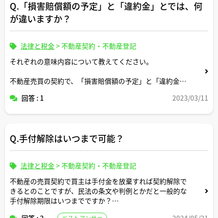
Q.「損害賠償額の予定」と「違約金」とでは、何
が違いますか？
法律と税金
>
不動産契約・不動産登記
それぞれの意味内容について教えてください。
不動産売買の契約で、「損害賠償額の予定」と「違約金」
を別々に定めることは法律上認められますか？
回答 : 1
2023/03/11
仲介業者からマンション等を購入する場合これらの規定が
売買契約に入っていることは当たり前ですか？
Q.手付解除はいつまで可能？
法律と税金
>
不動産契約・不動産登記
不動産の売買契約で買主は手付金を放棄すれば契約解除で
きるとのことですが、民法の条文や判例とかだと一般的な
手付解除期限はいつまでですか？
回答 : 2
2024/05/21
ベストアンサー