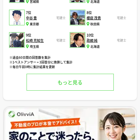
宮城県
北海道
7位
8位
中谷 豊
宅建士
櫻庭 茂貴
宅建士
東京都
秋田県
9位
10位
松崎 充知生
宅建士
政綱 純
宅建士
埼玉県
北海道
※過去60日間の回答数を集計
※1ベストアンサー = 3回答分に換算して集計
※毎日午前0時に集計結果を更新
もっと見る