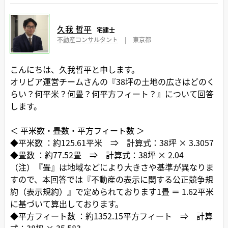
久我 哲平
宅建士
不動産コンサルタント
|
東京都
こんにちは、久我哲平と申します。
オリビア運営チームさんの『38坪の土地の広さはどのく
らい？何平米？何畳？何平方フィート？』について回答
します。
＜ 平米数・畳数・平方フィート数 ＞
◆平米数 ：約125.61平米 ⇒ 計算式：38坪 × 3.3057
◆畳数 ：約77.52畳 ⇒ 計算式：38坪 × 2.04
（注）『畳』は地域などにより大きさや基準が異なりま
すので、本回答では『不動産の表示に関する公正競争規
約（表示規約）』で定められております1畳 ＝ 1.62平米
に基づいて算出しております。
◆平方フィート数 ：約1352.15平方フィート ⇒ 計算
式：38坪 × 35.583