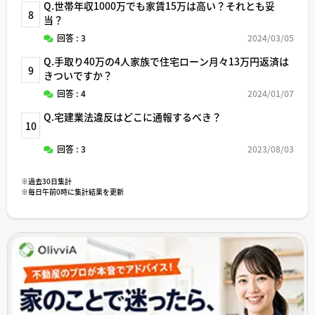
Q.世帯年収1000万でも家賃15万は高い？それとも妥
8
当？
回答 : 3
2024/03/05
Q.手取り40万の4人家族で住宅ローン月々13万円返済は
9
きついですか？
回答 : 4
2024/01/07
Q.宅建業法違反はどこに通報するべき？
10
回答 : 3
2023/08/03
※過去30日集計
※毎日午前0時に集計結果を更新