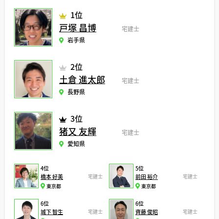
1位
戸塚 昌博
宅建士
岩手県
2位
土倉 進太郎
宅建士
長野県
3位
猪又 友輝
宅建士
愛知県
4位
5位
橋本 好美
宅建士
前田 裕介
宅建士
東京都
東京都
6位
6位
城下 智生
宅建士
齊藤 俊昭
宅建士