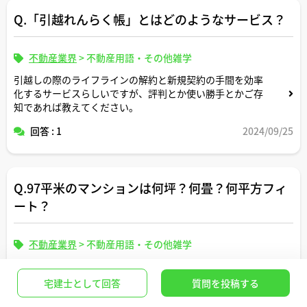
Q.「引越れんらく帳」とはどのようなサービス？
不動産業界
>
不動産用語・その他雑学
引越しの際のライフラインの解約と新規契約の手間を効率
化するサービスらしいですが、評判とか使い勝手とかご存
知であれば教えてください。
回答 : 1
2024/09/25
Q.97平米のマンションは何坪？何畳？何平方フィ
ート？
不動産業界
>
不動産用語・その他雑学
登記簿面積97平方メートルのマンションの広さはどのくら
いですか。何坪、何畳、何平方フィートですか（計算式の
宅建士として回答
質問を投稿する
記載もお願いします）。正方形の面積に換算すると一辺の
長さは何メートルですか。間取りはどんなイメージです