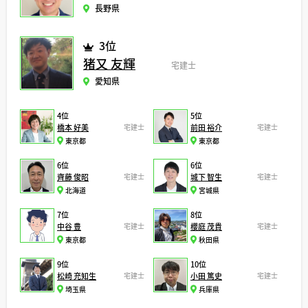
長野県
3位
猪又 友輝
宅建士
愛知県
4位
5位
橋本 好美
宅建士
前田 裕介
宅建士
東京都
東京都
6位
6位
齊藤 俊昭
宅建士
城下 智生
宅建士
北海道
宮城県
7位
8位
中谷 豊
宅建士
櫻庭 茂貴
宅建士
東京都
秋田県
9位
10位
松崎 充知生
宅建士
小田 篤史
宅建士
埼玉県
兵庫県