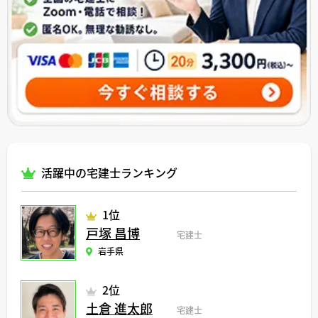
活躍中の宅建士ランキング
1位
戸塚 昌博
宅建士
岩手県
2位
土倉 進太郎
宅建士