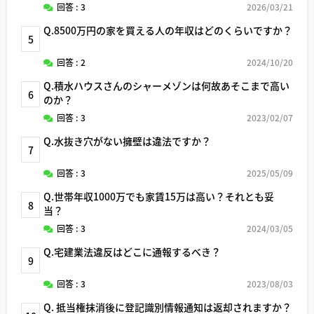
回答 : 3
2026/03/21
Q.8500万円の家を買える人の年収はどのくらいですか？
5
回答 : 2
2024/10/20
Q.積水ハウスさんのシャーメゾンは何故あそこまで高い
6
のか？
回答 : 3
2023/02/07
Q.水抜き穴がない擁壁は違法ですか？
7
回答 : 3
2025/05/09
Q.世帯年収1000万でも家賃15万は高い？それとも妥
8
当？
回答 : 3
2024/03/05
Q.宅建業法違反はどこに通報するべき？
9
回答 : 3
2023/08/03
Q. 抵当権抹消後に登記識別情報通知は返却されますか？