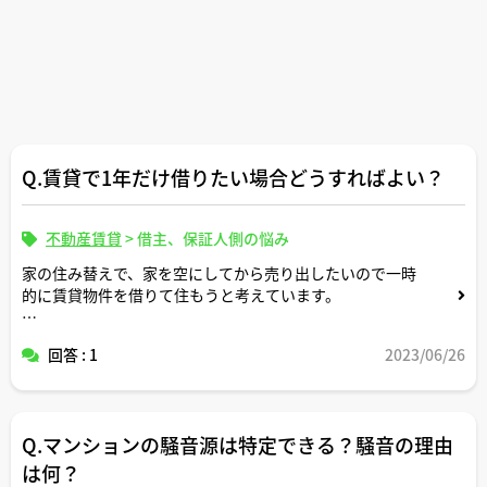
Q.賃貸で1年だけ借りたい場合どうすればよい？
不動産賃貸
>
借主、保証人側の悩み
家の住み替えで、家を空にしてから売り出したいので一時
的に賃貸物件を借りて住もうと考えています。
１年以内には売却完了して引越し先の物件を購入する予定
回答 : 1
2023/06/26
なのですが、賃貸で１年契約というのは希望すれば可能な
のでしょうか。
通常は２年契約と聞いているのでその辺りどういう方策が
Q.マンションの騒音源は特定できる？騒音の理由
可能か教えてください。
は何？