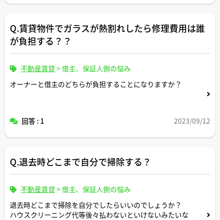
もし許可なしに設置したら、民法の不法行為とかその他器
物損壊などの刑法違反になる可能性はあるのかについても
Q.賃貸物件でガラスが熱割れしたら修理費用は誰
気になります。
が負担する？？
ご解説よろしくお願いします。
不動産賃貸
>
借主、保証人側の悩み
オーナーと借主のどちらが負担することになりますか？
回答 : 1
2023/09/12
Q.退去時どこまで自分で掃除する？
不動産賃貸
>
借主、保証人側の悩み
退去時どこまで掃除を自分でしたらいいのでしょうか？
ハウスクリーニング代等後々払わないといけないみたいな