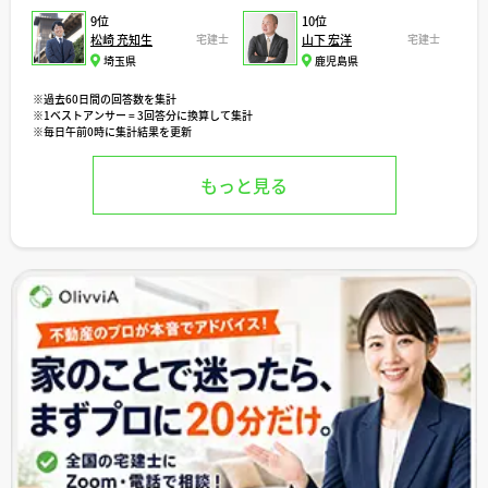
9位
10位
松崎 充知生
宅建士
山下 宏洋
宅建士
埼玉県
鹿児島県
※過去60日間の回答数を集計
※1ベストアンサー = 3回答分に換算して集計
※毎日午前0時に集計結果を更新
もっと見る