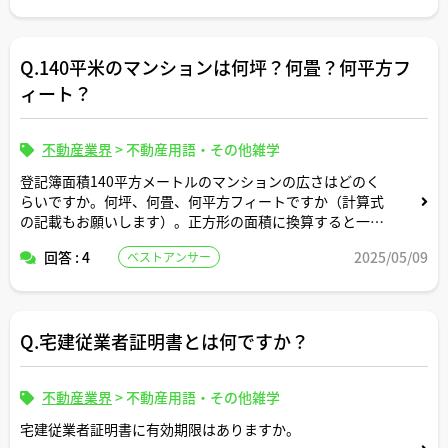
グ」という言葉もよく耳にします。実際のところ、仲介以
外のコンサルティング業務としてどのような報酬体系でど
のような仕事内容があり得ますか。
Q.140平米のマンションは何坪？何畳？何平方フ
②たとえば、遠隔地の投資物件購入検討のための現地調査
ィート？
とかも仲介業務ではないのでコンサルティング業務の一環
という位置づけになるのでしょうか。
不動産業界
>
不動産用語・その他雑学
③宅建士が報酬を受け取れるコンサルティング内容につい
登記簿面積140平方メートルのマンションの広さはどのく
て、宅建業法上の制限はないという認識で良いですか。
らいですか。何坪、何畳、何平方フィートですか（計算式
の記載もお願いします）。正方形の面積に換算すると一辺
の長さは何メートルですか。間取りはどんなイメージです
お忙しいところすみませんが、ご回答いただけると嬉しく
回答 : 4
2025/05/09
ベストアンサー
か。
思います。
Q.宅建従業者証明書とは何ですか？
不動産業界
>
不動産用語・その他雑学
宅建従業者証明書に有効期限はありますか。