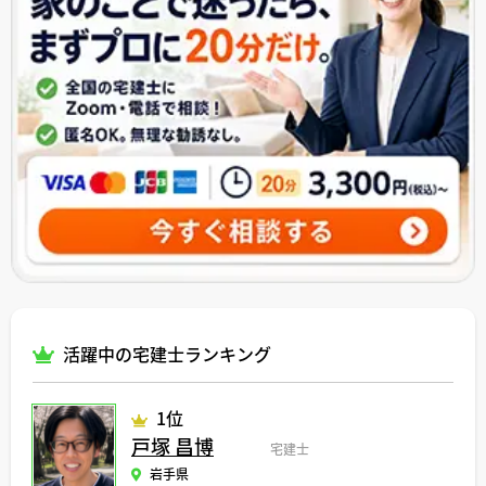
活躍中の宅建士ランキング
1位
戸塚 昌博
宅建士
岩手県