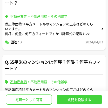
ート？
不動産業界
>
不動産用語・その他雑学
登記簿面積81平方メートルのマンションの広さはどのくら
いですか。
何坪、何畳、何平方フィートですか（計算式の記載もお願
いします）。
回答 : 3
2024/04/03
正方形の面積に換算すると一辺の長さは何メートルです
か。
Q.65平米のマンションは何坪？何畳？何平方フィ
間取りはどんなイメージですか。
ート？
不動産業界
>
不動産用語・その他雑学
登記簿面積65平方メートルのマンションの広さはどのくら
いですか。何坪、何畳、何平方フィートですか（計算式の
記載もお願いします）。正方形の面積に換算すると一辺の
宅建士として回答
質問を投稿する
長さは何メートルですか。間取りはどんなイメージです
回答 : 2
2024/07/06
ベストアンサー