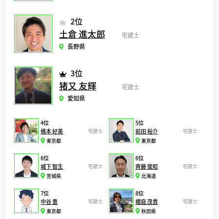
2位
土倉 進太郎
宅建士
長野県
3位
猪又 友輝
宅建士
愛知県
4位
5位
橋本 好美
宅建士
前田 裕介
宅建士
東京都
東京都
6位
6位
城下 智生
宅建士
齊藤 俊昭
宅建士
宮城県
北海道
7位
8位
中谷 豊
宅建士
櫻庭 茂貴
宅建士
東京都
秋田県