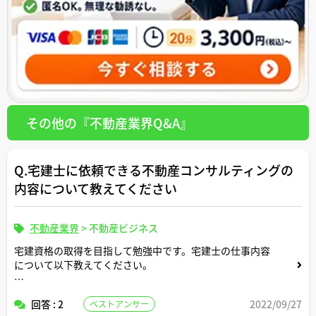
その他の『不動産業界Q&A』
Q.宅建士に依頼できる不動産コンサルティングの
内容について教えてください
不動産業界
>
不動産ビジネス
宅建資格の取得を目指して勉強中です。宅建士の仕事内容
について以下教えてください。
①宅建士の業務というと成果報酬型の「不動産仲介」がす
回答 : 2
2022/09/27
ベストアンサー
ぐに思い浮かびますが、一方で「不動産コンサルティン