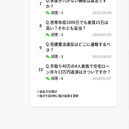
Q.水抜き穴がない擁壁は違法です
7
か？
回答 : 3
2025/05/09
Q.世帯年収1000万でも家賃15万は
8
高い？それとも妥当？
回答 : 3
2024/03/05
Q.宅建業法違反はどこに通報するべ
9
き？
回答 : 3
2023/08/03
Q.手取り40万の4人家族で住宅ロー
10
ン月々13万円返済はきついですか？
回答 : 4
2024/01/07
※過去30日集計
※毎日午前0時に集計結果を更新