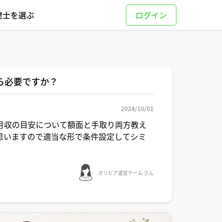
建士を選ぶ
ら必要ですか？
2024/10/01
月収の目安について額面と手取り両方教え
思いますので適当な形で条件設定してシミ
オリビア運営チーム さん