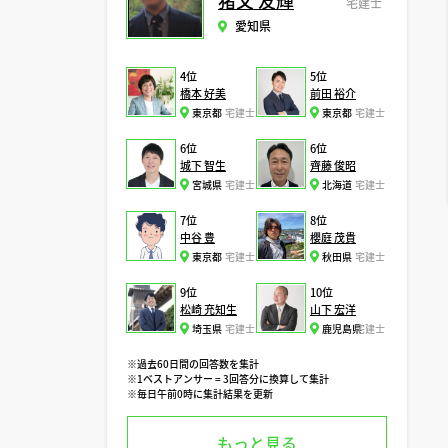
猪又 友輝
宅建士
愛知県
4位
5位
橋本 好美
前田 裕介
東京都
宅建士
東京都
宅建士
6位
6位
城下 智生
齊藤 俊昭
宮城県
宅建士
北海道
宅建士
7位
8位
中谷 豊
櫻庭 茂貴
東京都
宅建士
秋田県
宅建士
9位
10位
松崎 充知生
山下 宏洋
埼玉県
宅建士
鹿児島県
宅建士
※過去60日間の回答数を集計
※1ベストアンサー = 3回答分に換算して集計
※毎日午前0時に集計結果を更新
もっと見る