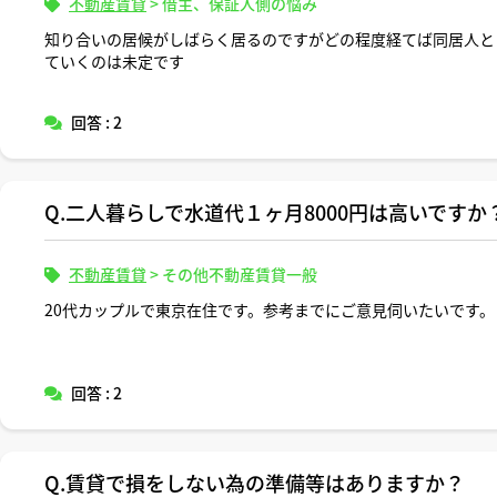
不動産賃貸
>
借主、保証人側の悩み
知り合いの居候がしばらく居るのですがどの程度経てば同居人と
ていくのは未定です
回答 : 2
Q.二人暮らしで水道代１ヶ月8000円は高いですか
不動産賃貸
>
その他不動産賃貸一般
20代カップルで東京在住です。参考までにご意見伺いたいです。
回答 : 2
Q.賃貸で損をしない為の準備等はありますか？