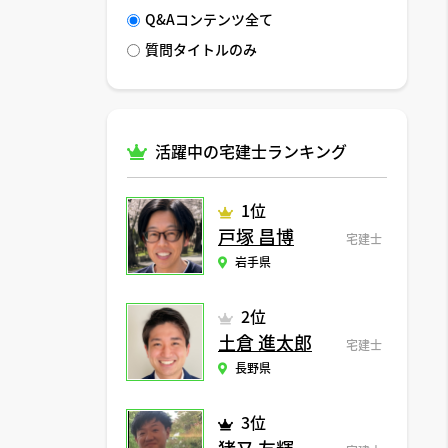
Q&Aコンテンツ全て
質問タイトルのみ
活躍中の宅建士ランキング
1位
戸塚 昌博
宅建士
岩手県
2位
土倉 進太郎
宅建士
長野県
3位