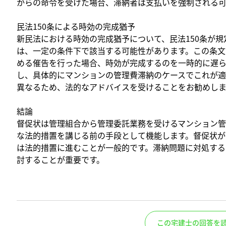
からの命令を受けた場合、滞納者は支払いを強制される可
民法150条による時効の完成猶予
新民法における時効の完成猶予について、民法150条が
は、一定の条件下で該当する可能性があります。この条文
める催告を行った場合、時効が完成するのを一時的に遅ら
し、具体的にマンションの管理費滞納のケースでこれが適
異なるため、法的なアドバイスを受けることをお勧めしま
結論
督促状は管理組合から管理委託業務を受けるマンション管
な法的措置を講じる前の手段として機能します。督促状が
は法的措置に進むことが一般的です。滞納問題に対処する
討することが重要です。
この宅建士の回答を