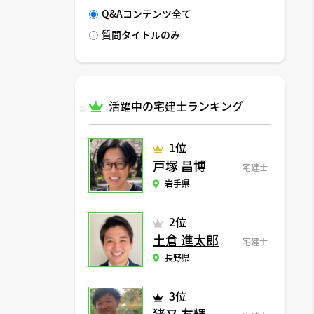
Q&Aコンテンツ全て
質問タイトルのみ
活躍中の宅建士ランキング
1位
戸塚 昌博
宅建士
岩手県
2位
土倉 進太郎
宅建士
長野県
3位