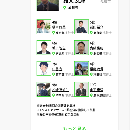
猪又 友輝
宅建士
愛知県
4位
5位
橋本 好美
前田 裕介
東京都
宅建士
東京都
宅建士
6位
6位
城下 智生
齊藤 俊昭
宮城県
宅建士
北海道
宅建士
7位
8位
中谷 豊
櫻庭 茂貴
東京都
宅建士
秋田県
宅建士
9位
10位
松崎 充知生
山下 宏洋
埼玉県
宅建士
鹿児島県
宅建士
※過去60日間の回答数を集計
※1ベストアンサー = 3回答分に換算して集計
※毎日午前0時に集計結果を更新
もっと見る