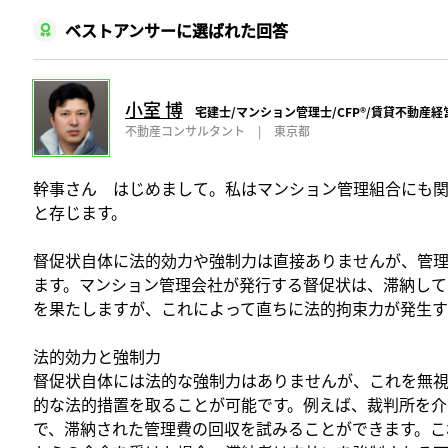
ベストアンサーに選ばれた回答
小室 博
宅建士/マンション管理士/CFP®️/賃貸不動産
不動産コンサルタント
|
東京都
幹事さん はじめまして。私はマンション管理組合にも
と存じます。
督促状自体に法的効力や強制力は直接ありませんが、管
ます。マンション管理会社が発行する督促状は、滞納して
を果たしますが、これによって直ちに法的拘束力が発生
法的効力と強制力
督促状自体には法的な強制力はありませんが、これを無
的な法的措置を取ることが可能です。例えば、裁判所を介
で、滞納された管理費の回収を試みることができます。こ