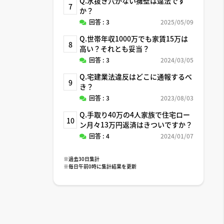
Q.水抜き穴がない擁壁は違法です
7
か？
回答 : 3
2025/05/09
Q.世帯年収1000万でも家賃15万は
8
高い？それとも妥当？
回答 : 3
2024/03/05
Q.宅建業法違反はどこに通報するべ
9
き？
回答 : 3
2023/08/03
Q.手取り40万の4人家族で住宅ロー
10
ン月々13万円返済はきついですか？
回答 : 4
2024/01/07
※過去30日集計
※毎日午前0時に集計結果を更新