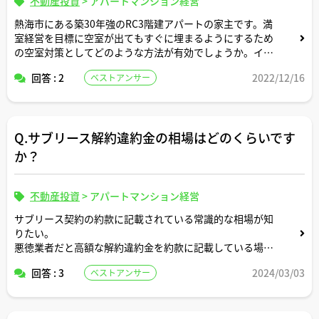
不動産投資
>
アパートマンション経営
熱海市にある築30年強のRC3階建アパートの家主です。満
室経営を目標に空室が出てもすぐに埋まるようにするため
の空室対策としてどのような方法が有効でしょうか。イチ
押しのアイディアやテクニックなどがあれば教えていただ
回答 : 2
2022/12/16
ベストアンサー
けますと嬉しいです。
Q.サブリース解約違約金の相場はどのくらいです
か？
不動産投資
>
アパートマンション経営
サブリース契約の約款に記載されている常識的な相場が知
りたい。
悪徳業者だと高額な解約違約金を約款に記載している場合
もある？？
回答 : 3
2024/03/03
ベストアンサー