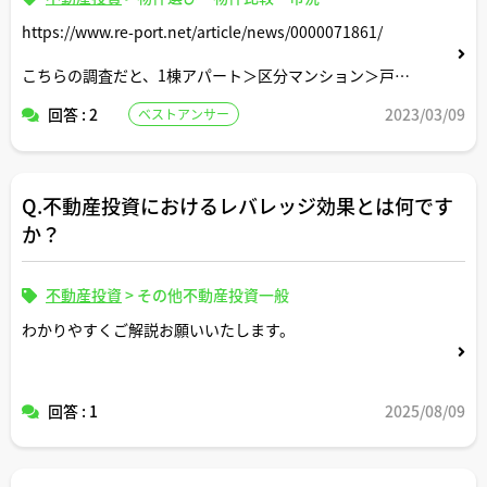
https://www.re-port.net/article/news/0000071861/
こちらの調査だと、1棟アパート＞区分マンション＞戸建
て賃貸、の順で初購入割合が多い結果となっていますが、
回答 : 2
2023/03/09
ベストアンサー
資金に余裕があるのであればやはりいきなり1棟アパート
から始めた方がメリットや学びも多いのでしょうか。
忌憚のないご意見を頂戴できればと存じます。
Q.不動産投資におけるレバレッジ効果とは何です
か？
不動産投資
>
その他不動産投資一般
わかりやすくご解説お願いいたします。
回答 : 1
2025/08/09