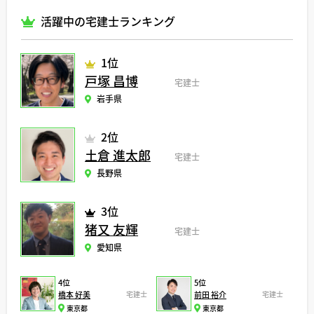
活躍中の宅建士ランキング
1位
戸塚 昌博
宅建士
岩手県
2位
土倉 進太郎
宅建士
長野県
3位
猪又 友輝
宅建士
愛知県
4位
5位
橋本 好美
宅建士
前田 裕介
宅建士
東京都
東京都