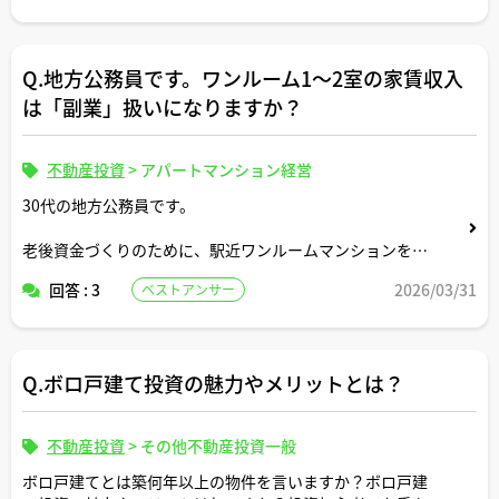
Q.地方公務員です。ワンルーム1〜2室の家賃収入
は「副業」扱いになりますか？
不動産投資
>
アパートマンション経営
30代の地方公務員です。
老後資金づくりのために、駅近ワンルームマンションを
1〜2室購入して家賃収入を得ることを検討しています。公
回答 : 3
2026/03/31
ベストアンサー
務員の副業規定では「一定規模を超える不動産賃貸は兼業
許可が必要」と聞きましたが、ワンルーム1〜2室程度でも
副業と見なされるのでしょうか。
Q.ボロ戸建て投資の魅力やメリットとは？
宅建士さんのご経験上、公務員のお客様がどのあたりの規
模感から「副業」扱いになってトラブルになりやすいか、
目安を教えていただけますでしょうか。
不動産投資
>
その他不動産投資一般
ボロ戸建てとは築何年以上の物件を言いますか？ボロ戸建