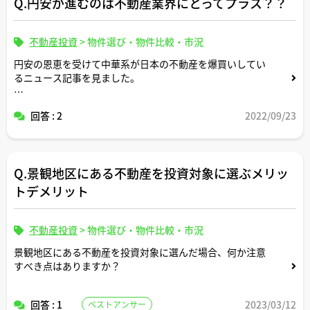
Q.円安が進むのは不動産業界にとってプラス？？
不動産投資
>
物件選び・物件比較・市況
円安の恩恵を受けて中華系が日本の不動産を爆買いしてい
るニュース記事を見ました。
https://www.asahi.com/articles/ASQ9J46DFQ9HPTIL00
回答 : 2
2022/09/23
L.html
https://news.yahoo.co.jp/articles/dbd9a3a77a8db29b6
010d0e0377698de30394372
Q.景観地区にある不動産を投資対象に選ぶメリッ
高額の投資物件に買い手が付きやすくなっているこのよう
な現状を鑑みると、円安は日本の不動産業界・不動産市場
トデメリット
にとってはプラス材料として働いていることになりそうで
すか？？
不動産投資
>
物件選び・物件比較・市況
景観地区にある不動産を投資対象に選んだ場合、何か注意
すべき点はありますか？
回答 : 1
2023/03/12
ベストアンサー