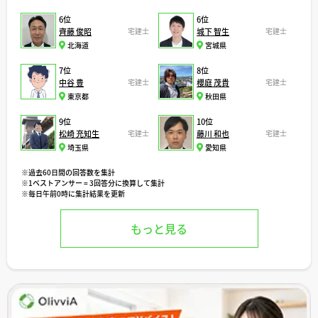
6位
6位
齊藤 俊昭
宅建士
城下 智生
宅建士
北海道
宮城県
7位
8位
中谷 豊
宅建士
櫻庭 茂貴
宅建士
東京都
秋田県
9位
10位
松崎 充知生
宅建士
藤川 和也
宅建士
埼玉県
愛知県
※過去60日間の回答数を集計
※1ベストアンサー = 3回答分に換算して集計
※毎日午前0時に集計結果を更新
もっと見る