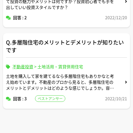
て投資の魅力やメリットは何ですか？投資初心者でも手を
出していい投資スタイルですか？
回答 : 2
2022/12/20
Q.多層階住宅のメリットとデメリットが知りたい
です
不動産投資
>
土地活用・賃貸併用住宅
土地を購入して家を建てるなら多層階住宅もありかなと考
え始めています。不動産のプロから見ると、多層階住宅の
メリットとデメリットはどのような感じでしょうか。容積
率とかについてはどのような土地条件であれば建てるのに
回答 : 3
2022/10/21
ベストアンサー
向いていますか。ご回答いただけましたらありがたく思い
ます。