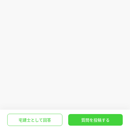
宅建士として回答
質問を投稿する
Q.「この物件は購入やめたほうがいい」と思う収