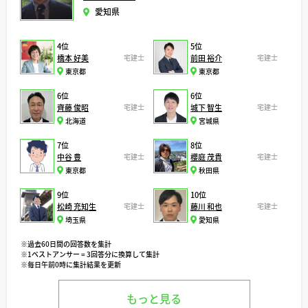
愛知県
4位
5位
橋本 好美
宅建士
前田 裕介
宅建士
東京都
東京都
6位
6位
齊藤 俊昭
宅建士
城下 智生
宅建士
北海道
宮城県
7位
8位
中谷 豊
宅建士
櫻庭 茂貴
宅建士
東京都
秋田県
9位
10位
松崎 充知生
宅建士
藤川 和也
宅建士
埼玉県
愛知県
※過去60日間の回答数を集計
※1ベストアンサー = 3回答分に換算して集計
※毎日午前0時に集計結果を更新
もっと見る