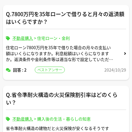
Q.7800万円を35年ローンで借りると月々の返済額
はいくらですか？
不動産購入
>
住宅ローン・金利
住宅ローン7800万円を35年で借りた場合の月々の支払い
額はいくらになりますか。利息総額はいくらになります
か。返済条件や金利条件等は適当な形で設定していただい
て構いません。できれば固定変動それぞれについて返済シ
回答 : 2
2024/10/29
ベストアンサー
ミュレーションを記載いただけると助かります。よろしく
お願いします。
Q.省令準耐火構造の火災保険割引率はどのくら
い？
不動産購入
>
購入後の生活・暮らしの知恵
省令準耐火構造の建物だと火災保険が安くなるそうです