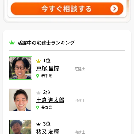
活躍中の宅建士ランキング
1位
戸塚 昌博
宅建士
岩手県
2位
土倉 進太郎
宅建士
長野県
3位
猪又 友輝
宅建士