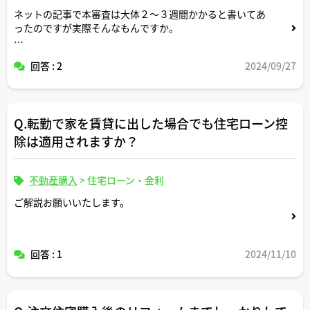
③車1台所有＆小学校1年生の子供が1人いる共働き3人家
ネットの記事で本審査は大体２〜３週間かかると書いてあ
族（夫婦共に30歳、生活費生活レベル共に世間標準並）想
ったのですが実際そんなもんですか。
定だと返済がきついもしくは返済開始後に住宅ローン地獄
で後悔するリスクのある世帯年収目安についてもご教示く
宅建士さん的にここの金融機関の本審査期間は短かったみ
ださい。
回答 : 2
2024/09/27
たいな経験談があればコメント頂けますと幸いです。
※借入条件（団信特約つけるつけない、頭金ありなし等）
は任意に設定して頂いて構いません
Q.転勤で家を賃貸に出した場合でも住宅ローン控
※購入物件はマンションまたは戸建てどちらを想定して頂
除は適用されますか？
いても構いません
不動産購入
>
住宅ローン・金利
ご解説お願いいたします。
回答 : 1
2024/11/10