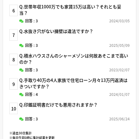
Q.世帯年収1000万でも家賃15万は高い？それとも妥
6
当？
回答 : 3
2024/03/05
Q.水抜き穴がない擁壁は違法ですか？
7
回答 : 3
2025/05/09
Q.積水ハウスさんのシャーメゾンは何故あそこまで高い
8
のか？
回答 : 3
2023/02/07
Q.手取り40万の4人家族で住宅ローン月々13万円返済は
9
きついですか？
回答 : 4
2024/01/07
Q.印鑑証明書だけでも悪用されますか？
10
回答 : 3
2025/06/24
※過去30日集計
※毎日午前0時に集計結果を更新