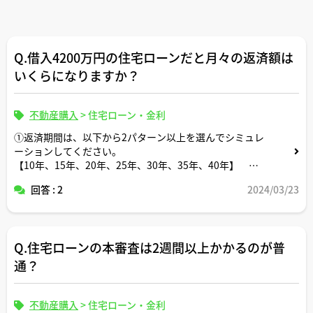
Q.借入4200万円の住宅ローンだと月々の返済額は
いくらになりますか？
不動産購入
>
住宅ローン・金利
①返済期間は、以下から2パターン以上を選んでシミュレ
ーションしてください。
【10年、15年、20年、25年、30年、35年、40年】
回答 : 2
2024/03/23
②総支払額の計算は、宅建士さんが回答する時点において
以下の金融機関が提供する商品の中から任意の金利プラン
（固定or変動or3年固定or10年固定等）を選んだ上で行な
ってください。
Q.住宅ローンの本審査は2週間以上かかるのが普
【auじぶん銀行、住信SBIネット銀行、イオン銀行、三菱
ＵＦＪ銀行、三井住友銀行、ソニー銀行、みずほ銀行、
通？
PayPay銀行、楽天銀行、SBI新生銀行、横浜銀行、りそな
銀行】
不動産購入
>
住宅ローン・金利