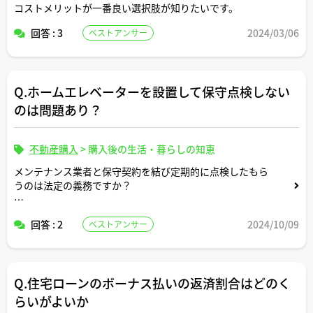
コストメリットが一番良い選択肢が知りたいです。
回答 : 3
2024/03/06
ベストアンサー
Q.ホームエレベーターを設置して保守点検しない
のは問題あり？
不動産購入
>
購入後の生活・暮らしの知恵
メンテナンス業者と保守契約を結び定期的に点検したもら
うのは法定の義務ですか？
必要とされる点検頻度について法律で規定されています
回答 : 2
2024/10/09
ベストアンサー
か？
保守契約を結ばず点検を怠った場合に罰則はありますか？
Q.住宅ローンのボーナス払いの返済割合はどのく
らいがよいか