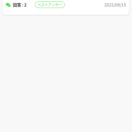
回答 : 2
2022/08/15
ベストアンサー
うですが、内覧して物件の状態が良ければ購入を予定して
います。
内覧の際の見るべきポイントについては外観や室内や共用
部分と色々あるとは思いますが、内覧に慣れていない自分
のような人間だと見落としがちな要チェックポイントがあ
れば教えてください。