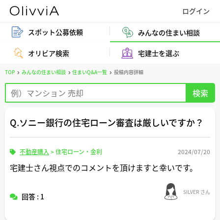
スポット公募依頼
みんなの住まい相談
オリビア検索
宅建士を選ぶ
TOP
みんなの住まい相談
住まいQ&A一覧
投稿内容詳細
Q.ソニー銀行の住宅ローン審査は厳しいですか？
不動産購入
>
住宅ローン・金利
2024/07/20
宅建士さん視点でのコメントを頂けますと幸いです。
SILVER さん
回答 : 1